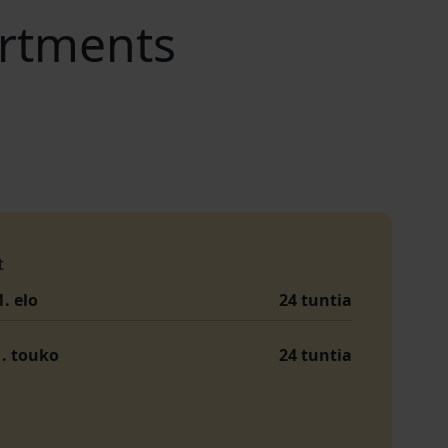
artments
t
1. elo
24 tuntia
1. touko
24 tuntia