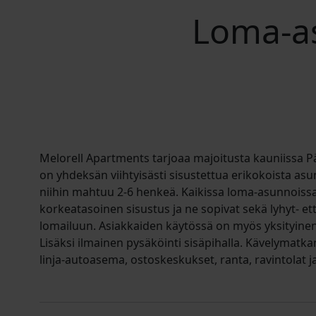
Loma-as
Melorell Apartments tarjoaa majoitusta kauniissa P
on yhdeksän viihtyisästi sisustettua erikokoista as
niihin mahtuu 2-6 henkeä. Kaikissa loma-asunnoiss
korkeatasoinen sisustus ja ne sopivat sekä lyhyt- et
lomailuun. Asiakkaiden käytössä on myös yksityinen j
Lisäksi ilmainen pysäköinti sisäpihalla. Kävelymatkan
linja-autoasema, ostoskeskukset, ranta, ravintolat ja