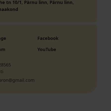
e tn 10/1, Pärnu linn, Pärnu linn,
maakond
age
Facebook
ram
YouTube
28565
ti
.bron@gmail.com