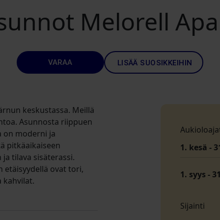
unnot Melorell Ap
VARAA
LISÄÄ SUOSIKKEIHIN
ärnun keskustassa. Meillä
untoa. Asunnosta riippuen
Aukioloaja
a on moderni ja
tä pitkäaikaiseen
1. kesä - 3
a tilava sisäterassi.
 etäisyydellä ovat tori,
1. syys - 3
 kahvilat.
Sijainti