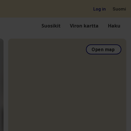
Log in
Suomi
Suosikit
Viron kartta
Haku
Open map