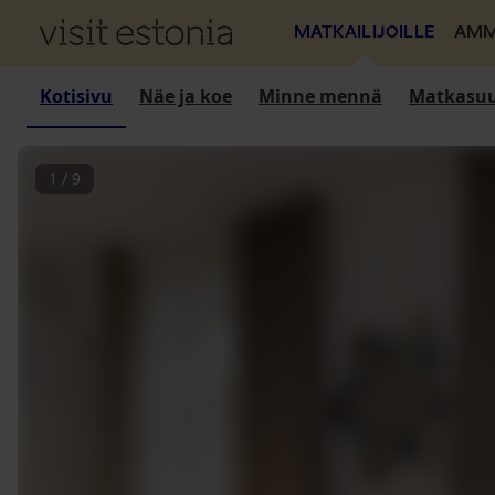
MATKAILIJOILLE
AMM
Kotisivu
Näe ja koe
Minne mennä
Matkasuu
1
/
9