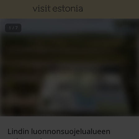
1
/
7
Lindin luonnonsuojelualueen