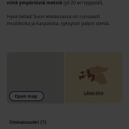
niitä ympäröiviä metsiä
(yli 20 eri tyyppiä!).
Hyvä tietää! Suon eteläosassa on runsaasti
mustikoita ja karpaloita, syksyisin paljon sieniä.
Länsi-Viro
Open map
Ominaisuudet (1)