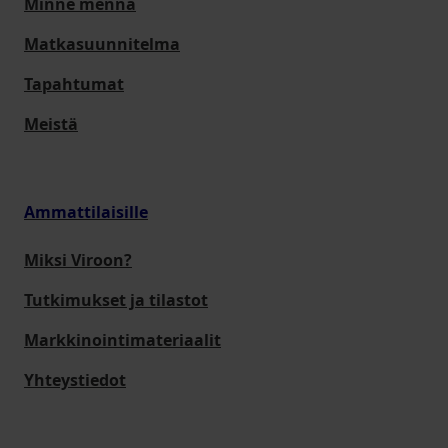
Minne mennä
Matkasuunnitelma
Tapahtumat
Meistä
Ammattilaisille
Miksi Viroon?
Tutkimukset ja tilastot
Markkinointimateriaalit
Yhteystiedot