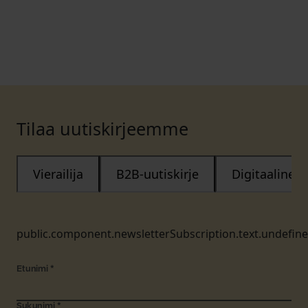
Tilaa uutiskirjeemme
Vierailija
B2B-uutiskirje
Digitaalinen
public.component.newsletterSubscription.text.undefin
Etunimi
*
Sukunimi
*