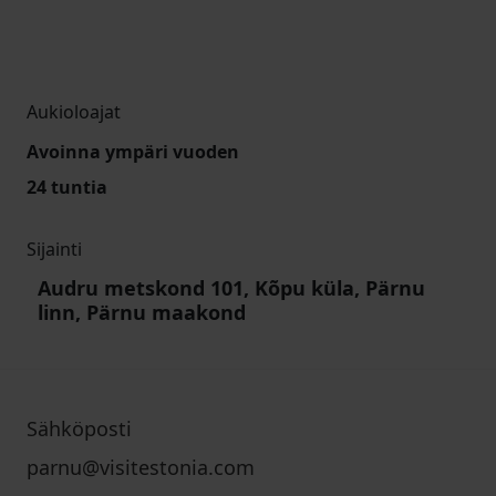
Aukioloajat
Avoinna ympäri vuoden
24 tuntia
Sijainti
Audru metskond 101, Kõpu küla, Pärnu
linn, Pärnu maakond
Sähköposti
parnu@visitestonia.com