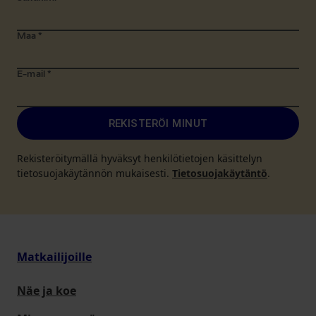
Maa
*
E-mail
*
REKISTERÖI MINUT
Rekisteröitymällä hyväksyt henkilötietojen käsittelyn
tietosuojakäytännön mukaisesti.
Tietosuojakäytäntö
.
Matkailijoille
Näe ja koe