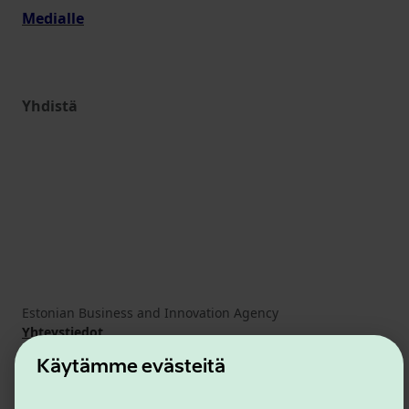
Medialle
Yhdistä
Estonian Business and Innovation Agency
Yhteystiedot
Yhteistyökumppanit
Käytämme evästeitä
Käyttöehdot
Eväste- ja tietosuojakäytäntö