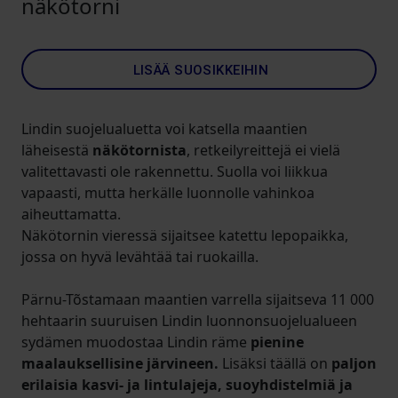
näkötorni
LISÄÄ SUOSIKKEIHIN
Lindin suojelualuetta voi katsella maantien
läheisestä
näkötornista
, retkeilyreittejä ei vielä
valitettavasti ole rakennettu. Suolla voi liikkua
vapaasti, mutta herkälle luonnolle vahinkoa
aiheuttamatta.
Näkötornin vieressä sijaitsee katettu lepopaikka,
jossa on hyvä levähtää tai ruokailla.
Pärnu-Tõstamaan maantien varrella sijaitseva 11 000
hehtaarin suuruisen Lindin luonnonsuojelualueen
sydämen muodostaa Lindin räme
pienine
maalauksellisine järvineen.
Lisäksi täällä on
paljon
erilaisia kasvi- ja lintulajeja, suoyhdistelmiä ja