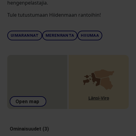
hengenpelastajia.
Tule tutustumaan Hiidenmaan rantoihin!
UIMARANNAT
MERENRANTA
HIIUMAA
Länsi-Viro
Open map
Ominaisuudet (3)