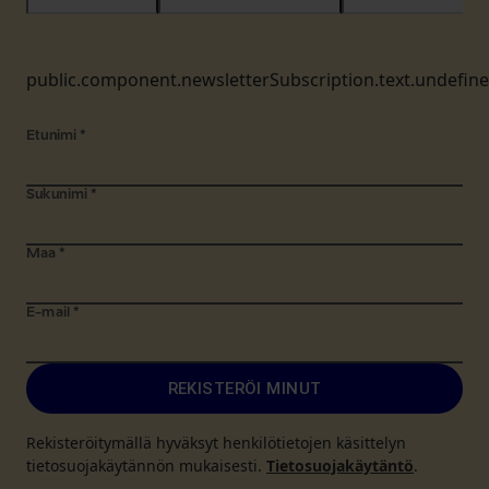
public.component.newsletterSubscription.text.undefin
Etunimi
*
Sukunimi
*
Maa
*
E-mail
*
REKISTERÖI MINUT
Rekisteröitymällä hyväksyt henkilötietojen käsittelyn
tietosuojakäytännön mukaisesti.
Tietosuojakäytäntö
.