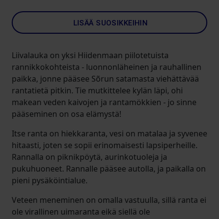
LISÄÄ SUOSIKKEIHIN
Liivalauka on yksi Hiidenmaan piilotetuista
rannikkokohteista - luonnonläheinen ja rauhallinen
paikka, jonne pääsee Sõrun satamasta viehättävää
rantatietä pitkin. Tie mutkittelee kylän läpi, ohi
makean veden kaivojen ja rantamökkien - jo sinne
pääseminen on osa elämystä!
Itse ranta on hiekkaranta, vesi on matalaa ja syvenee
hitaasti, joten se sopii erinomaisesti lapsiperheille.
Rannalla on piknikpöytä, aurinkotuoleja ja
pukuhuoneet. Rannalle pääsee autolla, ja paikalla on
pieni pysäköintialue.
Veteen meneminen on omalla vastuulla, sillä ranta ei
ole virallinen uimaranta eikä siellä ole