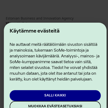
Estonian Business and Innovation Agency
Yhteystiedot
Yhteistyökumppanit
Käytämme evästeitä
Käyttöehdot
Eväste- ja tietosuojakäytäntö
Ne auttavat meitä räätälöimään sivuston sisältöä
ja mainoksia, tukemaan SoMe-toimintoja ja
analysoimaan kävijämääriä. Analyysi-, mainos- ja
SoMe-kumppanimme saavat tietoa vain siitä,
miten selailet sivustoa. Tiedot he voivat yhdistää
muuhun dataan, jota olet itse antanut tai jota on
kerätty, kun olet käyttänyt heidän palvelujaan.
SALLI KAIKKI
MUOKKAA EVÄSTEASETUKSIASI