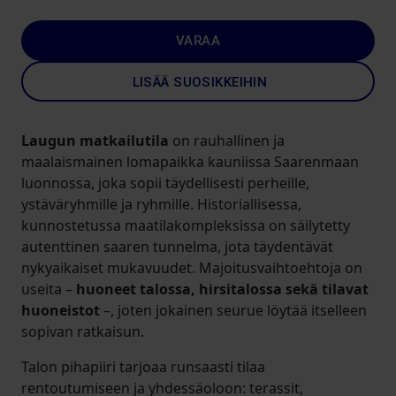
VARAA
LISÄÄ SUOSIKKEIHIN
Laugun matkailutila
on rauhallinen ja
maalaismainen lomapaikka kauniissa Saarenmaan
luonnossa, joka sopii täydellisesti perheille,
ystäväryhmille ja ryhmille. Historiallisessa,
kunnostetussa maatilakompleksissa on säilytetty
autenttinen saaren tunnelma, jota täydentävät
nykyaikaiset mukavuudet. Majoitusvaihtoehtoja on
useita –
huoneet talossa, hirsitalossa sekä tilavat
huoneistot
–, joten jokainen seurue löytää itselleen
sopivan ratkaisun.
Talon pihapiiri tarjoaa runsaasti tilaa
rentoutumiseen ja yhdessäoloon: terassit,