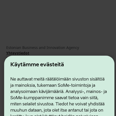
Estonian Business and Innovation Agency
Yhteystiedot
Yhteistyökumppanit
Käyttöehdot
Käytämme evästeitä
Eväste- ja tietosuojakäytäntö
Ne auttavat meitä räätälöimään sivuston sisältöä
ja mainoksia, tukemaan SoMe-toimintoja ja
analysoimaan kävijämääriä. Analyysi-, mainos- ja
SoMe-kumppanimme saavat tietoa vain siitä,
miten selailet sivustoa. Tiedot he voivat yhdistää
muuhun dataan, jota olet itse antanut tai jota on