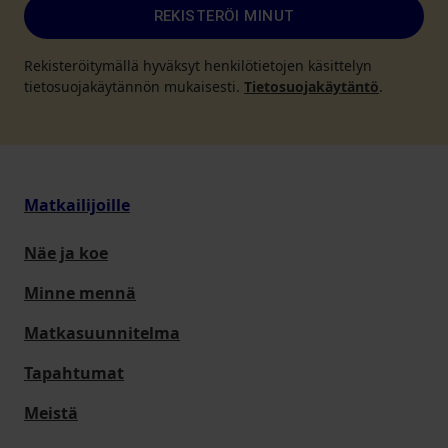
REKISTERÖI MINUT
Rekisteröitymällä hyväksyt henkilötietojen käsittelyn
tietosuojakäytännön mukaisesti.
Tietosuojakäytäntö
.
Matkailijoille
Näe ja koe
Minne mennä
Matkasuunnitelma
Tapahtumat
Meistä