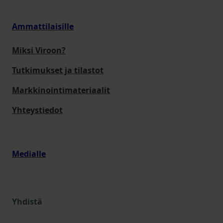
Ammattilaisille
Miksi Viroon?
Tutkimukset ja tilastot
Markkinointimateriaalit
Yhteystiedot
Medialle
Yhdistä