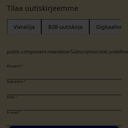
Tilaa uutiskirjeemme
Vierailija
B2B-uutiskirje
Digitaalinen
public.component.newsletterSubscription.text.undefin
Etunimi
*
Sukunimi
*
Maa
*
E-mail
*