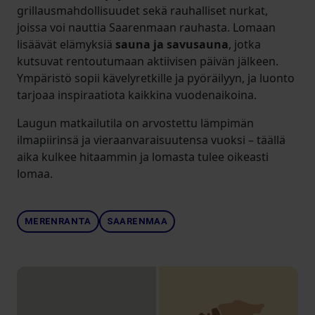
grillausmahdollisuudet sekä rauhalliset nurkat,
joissa voi nauttia Saarenmaan rauhasta. Lomaan
lisäävät elämyksiä
sauna ja savusauna
, jotka
kutsuvat rentoutumaan aktiivisen päivän jälkeen.
Ympäristö sopii kävelyretkille ja pyöräilyyn, ja luonto
tarjoaa inspiraatiota kaikkina vuodenaikoina.
Laugun matkailutila on arvostettu lämpimän
ilmapiirinsä ja vieraanvaraisuutensa vuoksi – täällä
aika kulkee hitaammin ja lomasta tulee oikeasti
lomaa.
MERENRANTA
SAARENMAA