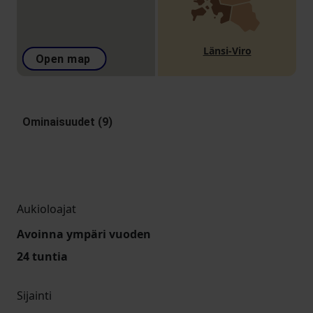
Länsi-Viro
Open map
Ominaisuudet (9)
Aukioloajat
Avoinna ympäri vuoden
24 tuntia
Sijainti