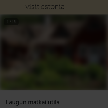
1
/
15
Laugun matkailutila