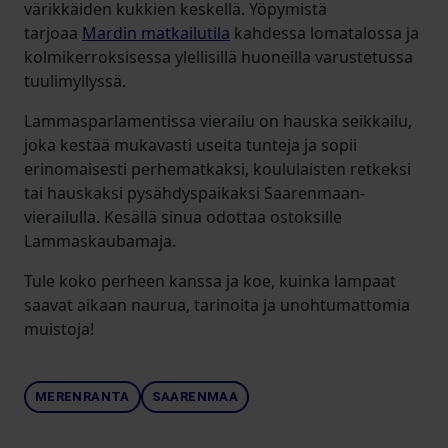
värikkäiden kukkien keskellä. Yöpymistä
tarjoaa
Mardin matkailutila
kahdessa lomatalossa ja
kolmikerroksisessa ylellisillä huoneilla varustetussa
tuulimyllyssä.
Lammasparlamentissa vierailu on hauska seikkailu,
joka kestää mukavasti useita tunteja ja sopii
erinomaisesti perhematkaksi, koululaisten retkeksi
tai hauskaksi pysähdyspaikaksi Saarenmaan-
vierailulla. Kesällä sinua odottaa ostoksille
Lammaskaubamaja.
Tule koko perheen kanssa ja koe, kuinka lampaat
saavat aikaan naurua, tarinoita ja unohtumattomia
muistoja!
MERENRANTA
SAARENMAA