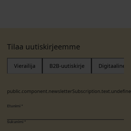
Tilaa uutiskirjeemme
Vierailija
B2B-uutiskirje
Digitaalinen
public.component.newsletterSubscription.text.undefin
Etunimi
*
Sukunimi
*