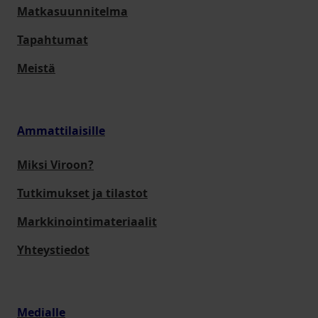
Matkasuunnitelma
Tapahtumat
Meistä
Ammattilaisille
Miksi Viroon?
Tutkimukset ja tilastot
Markkinointimateriaalit
Yhteystiedot
Medialle