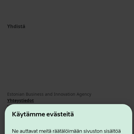
Yhdistä
Estonian Business and Innovation Agency
Yhteystiedot
Yhteistyökumppanit
Käyttöehdot
Käytämme evästeitä
Eväste- ja tietosuojakäytäntö
Ne auttavat meitä räätälöimään sivuston sisältöä