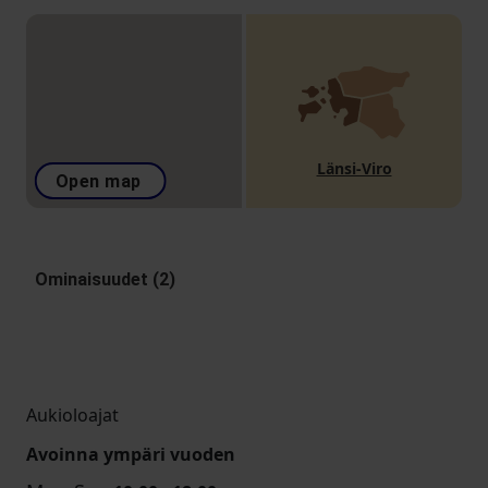
Länsi-Viro
Open map
Ominaisuudet (2)
Aukioloajat
Avoinna ympäri vuoden