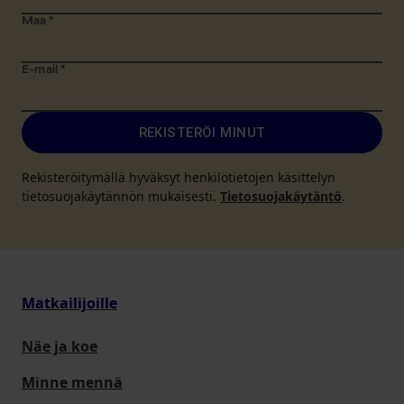
Maa
*
E-mail
*
REKISTERÖI MINUT
Rekisteröitymällä hyväksyt henkilötietojen käsittelyn
tietosuojakäytännön mukaisesti.
Tietosuojakäytäntö
.
Matkailijoille
Näe ja koe
Minne mennä