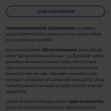
LISÄÄ SUOSIKKEIHIN
Lammasparlamentti Saarenmaalla
on paikka,
jossa huumori kohtaa luonnon lumon ja iloa riittää
niin suurille kuin pienille!
Sinu odottaa lähes
300 kivilammasta
, jotka pitävät
omia "parlamenttikokouksiaan" ja järjestävät upeita
paraateja orkesterin kanssa. Kaikki hahmot ovat
täynnä mielikuvitusta ja tarjoavat löytämisen iloa
kaikenikäisille vieraille. Vieraiden suosikiksi tulee
varmasti Lampakaari eli lampaiden tanssijuhla, jossa
kansallispukuiset lampaat ja pässit iloisesti yhdessä
hyppelevät.
Lisäksi alueella levittäytyy Lilianin
upea kukkatarha
,
jossa voi ottaa kauniita kuvia ja lepuuttaa jalkoja