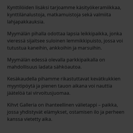
Kynttilöiden lisäksi tarjoamme käsityökeramiikkaa,
kynttilänalustoja, matkamuistoja sekä valmiita
lahjapakkauksia.
Myymälän pihalla odottaa lapsia leikkipaikka, jonka
vieressä sijaitsee suloinen lemmikkipuisto, jossa voi
tutustua kaneihin, ankkoihin ja marsuihin.
Myymälän edessä olevalla parkkipaikalla on
mahdollisuus ladata sähköautoa.
Kesäkaudella pihamme rikastuttavat kevätkukkien
myyntipöytä ja pienen tauon aikana voi nauttia
jäätelöä tai virvoitusjuomaa.
Kihvt Galleria on ihanteellinen välietappi – paikka,
jossa yhdistyvät elämykset, ostamisen ilo ja perheen
kanssa vietetty aika.