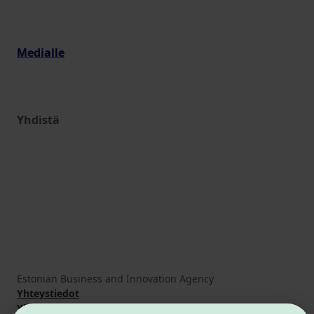
Medialle
Yhdistä
Estonian Business and Innovation Agency
Yhteystiedot
Yhteistyökumppanit