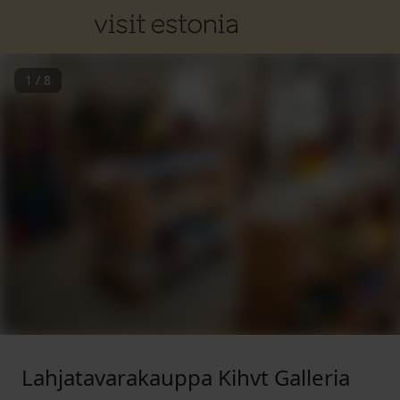
1
/
8
Lahjatavarakauppa Kihvt Galleria