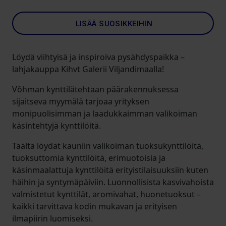
LISÄÄ SUOSIKKEIHIN
Löydä viihtyisä ja inspiroiva pysähdyspaikka –
lahjakauppa Kihvt Galerii Viljandimaalla!
Võhman kynttilätehtaan päärakennuksessa
sijaitseva myymälä tarjoaa yrityksen
monipuolisimman ja laadukkaimman valikoiman
käsintehtyjä kynttilöitä.
Täältä löydät kauniin valikoiman tuoksukynttilöitä,
tuoksuttomia kynttilöitä, erimuotoisia ja
käsinmaalattuja kynttilöitä erityistilaisuuksiin kuten
häihin ja syntymäpäiviin. Luonnollisista kasvivahoista
valmistetut kynttilät, aromivahat, huonetuoksut –
kaikki tarvittava kodin mukavan ja erityisen
ilmapiirin luomiseksi.