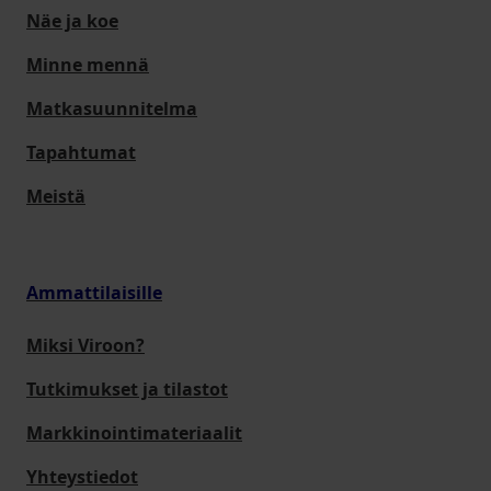
Näe ja koe
Minne mennä
Matkasuunnitelma
Tapahtumat
Meistä
Ammattilaisille
Miksi Viroon?
Tutkimukset ja tilastot
Markkinointimateriaalit
Yhteystiedot