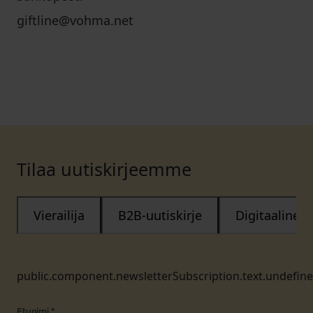
giftline@vohma.net
Tilaa uutiskirjeemme
Vierailija
B2B-uutiskirje
Digitaalinen
public.component.newsletterSubscription.text.undefin
Etunimi
*