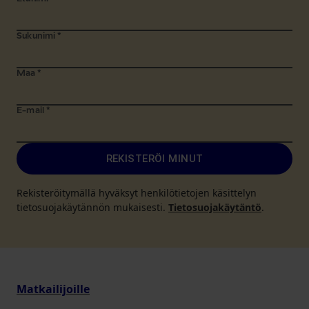
Sukunimi
*
Maa
*
E-mail
*
REKISTERÖI MINUT
Rekisteröitymällä hyväksyt henkilötietojen käsittelyn
tietosuojakäytännön mukaisesti.
Tietosuojakäytäntö
.
Matkailijoille