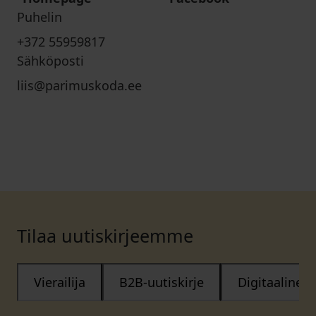
Puhelin
+372 55959817
Sähköposti
liis@parimuskoda.ee
Tilaa uutiskirjeemme
Vierailija
B2B-uutiskirje
Digitaalinen