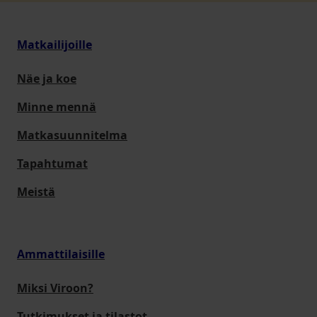
Matkailijoille
Näe ja koe
Minne mennä
Matkasuunnitelma
Tapahtumat
Meistä
Ammattilaisille
Miksi Viroon?
Tutkimukset ja tilastot