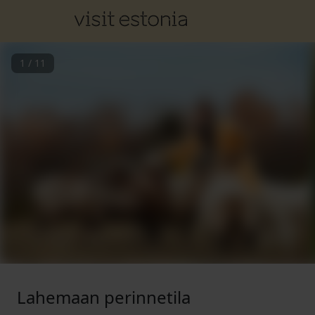
1
/
11
Lahemaan perinnetila