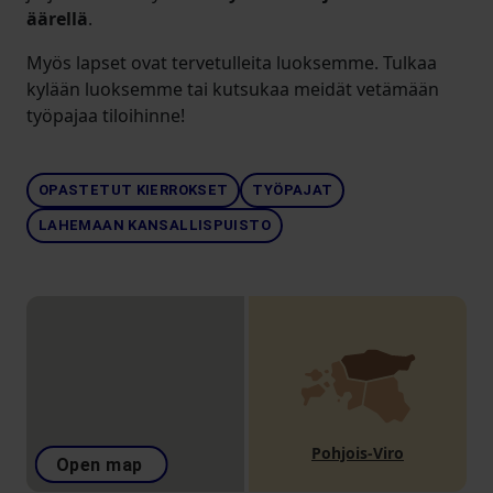
äärellä
.
Myös lapset ovat tervetulleita luoksemme. Tulkaa
kylään luoksemme tai kutsukaa meidät vetämään
työpajaa tiloihinne!
OPASTETUT KIERROKSET
TYÖPAJAT
LAHEMAAN KANSALLISPUISTO
Pohjois-Viro
Open map