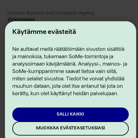
Estonian Business and Innovation Agency
Yhteystiedot
Yhteistyökumppanit
Käytämme evästeitä
Käyttöehdot
Eväste- ja tietosuojakäytäntö
Ne auttavat meitä räätälöimään sivuston sisältöä
ja mainoksia, tukemaan SoMe-toimintoja ja
analysoimaan kävijämääriä. Analyysi-, mainos- ja
SoMe-kumppanimme saavat tietoa vain siitä,
miten selailet sivustoa. Tiedot he voivat yhdistää
muuhun dataan, jota olet itse antanut tai jota on
kerätty, kun olet käyttänyt heidän palvelujaan.
SALLI KAIKKI
MUOKKAA EVÄSTEASETUKSIASI