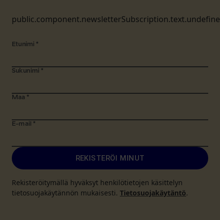
public.component.newsletterSubscription.text.undefin
Etunimi
*
Sukunimi
*
Maa
*
E-mail
*
REKISTERÖI MINUT
Rekisteröitymällä hyväksyt henkilötietojen käsittelyn
tietosuojakäytännön mukaisesti.
Tietosuojakäytäntö
.