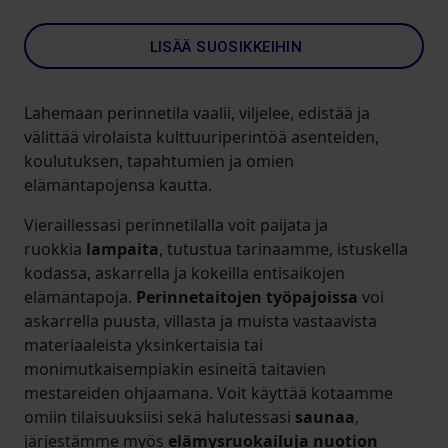
LISÄÄ SUOSIKKEIHIN
Lahemaan perinnetila vaalii, viljelee, edistää ja
välittää virolaista kulttuuriperintöä asenteiden,
koulutuksen, tapahtumien ja omien
elämäntapojensa kautta.
Vieraillessasi perinnetilalla voit paijata ja
ruokkia
lampaita
, tutustua tarinaamme, istuskella
kodassa, askarrella ja kokeilla entisaikojen
elämäntapoja.
Perinnetaitojen työpajoissa
voi
askarrella puusta, villasta ja muista vastaavista
materiaaleista yksinkertaisia tai
monimutkaisempiakin esineitä taitavien
mestareiden ohjaamana. Voit käyttää kotaamme
omiin tilaisuuksiisi sekä halutessasi
saunaa
,
järjestämme myös
elämysruokailuja nuotion