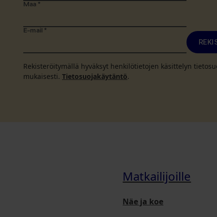
Maa
*
E-mail
*
REKI
Rekisteröitymällä hyväksyt henkilötietojen käsittelyn tieto
mukaisesti.
Tietosuojakäytäntö
.
Matkailijoille
Näe ja koe