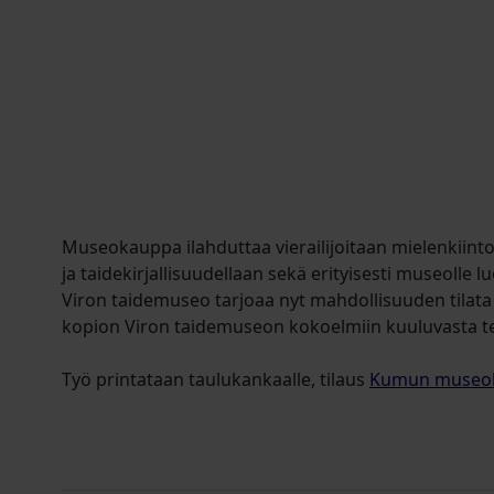
Museokauppa ilahduttaa vierailijoitaan mielenkiinto
ja taidekirjallisuudellaan sekä erityisesti museolle l
Viron taidemuseo tarjoaa nyt mahdollisuuden tilata k
kopion Viron taidemuseon kokoelmiin kuuluvasta t
Työ printataan taulukankaalle, tilaus
Kumun museo