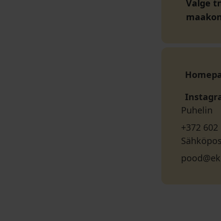
Valge tn
maako
Homep
Instag
Puhelin
+372 602
Sähköpos
pood@ek