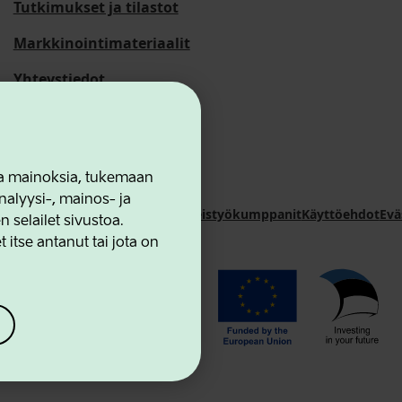
Tutkimukset ja tilastot
Markkinointimateriaalit
Yhteystiedot
 ja mainoksia, tukemaan
alyysi-, mainos- ja
novation Agency
Yhteystiedot
Yhteistyökumppanit
Käyttöehdot
Evä
selailet sivustoa.
 itse antanut tai jota on