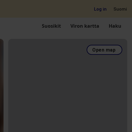
Log in
Suomi
Suosikit
Viron kartta
Haku
Open map