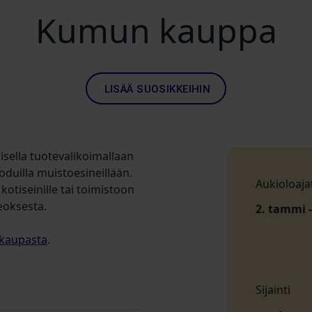
Kumun kauppa
LISÄÄ SUOSIKKEIHIN
isella tuotevalikoimallaan
uoduilla muistoesineillään.
Aukioloaja
otiseinille tai toimistoon
eoksesta.
2. tammi -
kaupasta
.
Sijainti