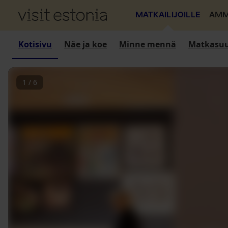
MATKAILIJOILLE
AMM
Kotisivu
Näe ja koe
Minne mennä
Matkasuu
1
/
6