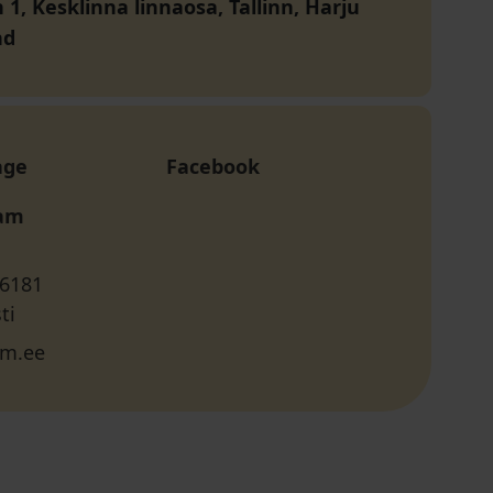
 1, Kesklinna linnaosa, Tallinn, Harju
nd
age
Facebook
ram
 6181
ti
m.ee