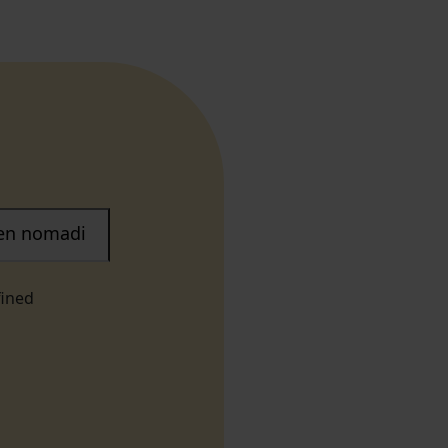
nen nomadi
fined