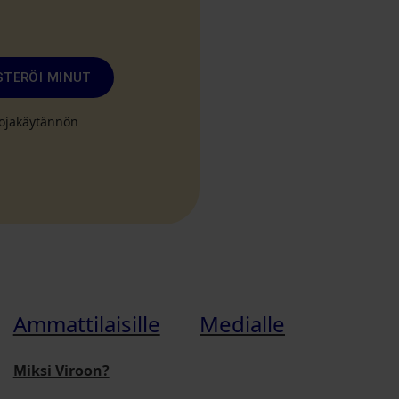
STERÖI MINUT
suojakäytännön
Ammattilaisille
Medialle
Miksi Viroon?