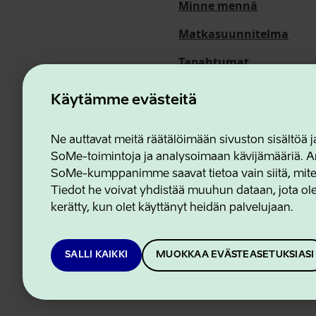
Minne mennä
Matkasuunnitelma
Tapahtumat
Meistä
Käytämme evästeitä
Ne auttavat meitä räätälöimään sivuston sisältöä
SoMe-toimintoja ja analysoimaan kävijämääriä. An
Estonian Business and In
SoMe-kumppanimme saavat tietoa vain siitä, miten 
Tiedot he voivat yhdistää muuhun dataan, jota olet
kerätty, kun olet käyttänyt heidän palvelujaan.
SALLI KAIKKI
MUOKKAA EVÄSTEASETUKSIASI