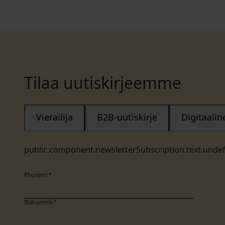
Tilaa uutiskirjeemme
Vierailija
B2B-uutiskirje
Digitaali
public.component.newsletterSubscription.text.unde
Etunimi
*
Sukunimi
*