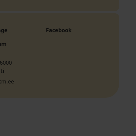
age
Facebook
ram
 6000
ti
m.ee