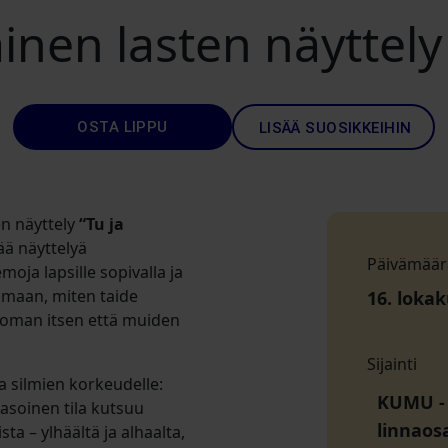
en lasten näyttely 
OSTA LIPPU
LISÄÄ SUOSIKKEIHIN
en näyttely
“Tu ja
ä näyttelyä
Päivämäär
oja lapsille sopivalla ja
ltamaan, miten taide
16. loka
ä oman itsen että muiden
Sijainti
 silmien korkeudelle:
KUMU
tasoinen tila kutsuu
linnaos
ta – ylhäältä ja alhaalta,