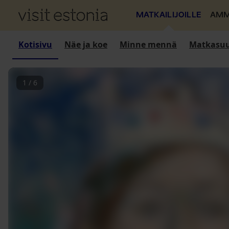
MATKAILIJOILLE
AMM
Kotisivu
Näe ja koe
Minne mennä
Matkasuu
1
/
6