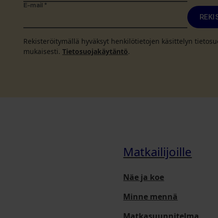
E-mail
*
REKI
Rekisteröitymällä hyväksyt henkilötietojen käsittelyn tieto
mukaisesti.
Tietosuojakäytäntö
.
Matkailijoille
Näe ja koe
Minne mennä
Matkasuunnitelma