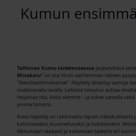
Kumun ensimmäin
Tallinnan Kumu-taidemuseossa
järjestettävä last
Minakaru”
on osa Viron vanhemman taiteen pysyvä
“Identiteettimaisemat”. Näyttely lähestyy samoja teem
osallistavalla tavalla. Leikkisä toteutus auttaa oiva
heijastaa sitä, keitä olemme – ja tukee samalla sek
ymmärtämistä.
Koko näyttely on rakennettu lapsen näkökulmasta ja
katsottavaksi, kuunneltavaksi ja tutkittavaksi. Moni
liikkumaan vapaasti ja kokemaan taidetta eri suunnis