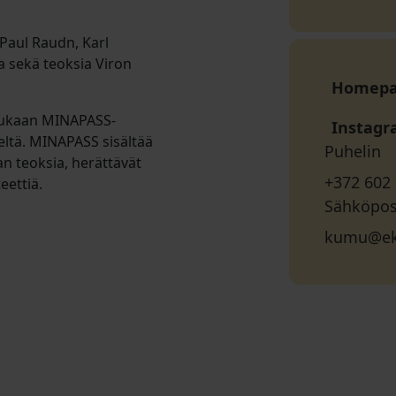
 Paul Raudn, Karl
a sekä teoksia Viron
Homep
mukaan MINAPASS-
Instag
eltä. MINAPASS sisältää
Puhelin
an teoksia, herättävät
+372 602
eettiä.
Sähköpos
kumu@ek