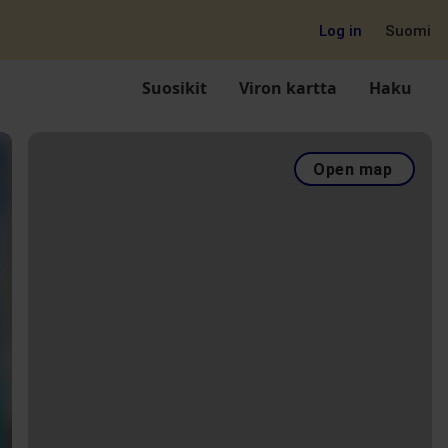
Log in
Suomi
Suosikit
Viron kartta
Haku
Open map