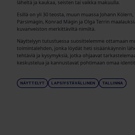
läheltä ja kaukaa, seisten tai vaikka makuulla.
Esillä on yli 30 teosta, muun muassa Johann Kölern,
Pärsimägin, Konrad Mägin ja Olga Terrin maalauksi
kuvanveiston merkittäviltä nimiltä.
Näyttelyyn tutustuessa suosittelemme ottamaan 
toimintalehden, jonka löydät heti sisäänkäynnin läh
tehtäviä ja kysymyksiä, jotka ohjaavat tarkastelema
keskustelua ja kannustavat pohtimaan omaa identit
NÄYTTELYT
LAPSIYSTÄVÄLLINEN
TALLINNA