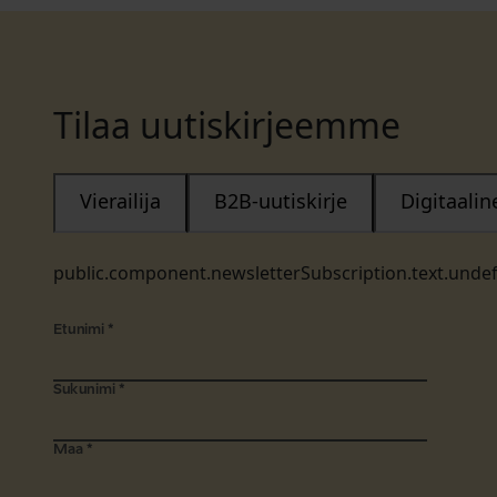
Tilaa uutiskirjeemme
Vierailija
B2B-uutiskirje
Digitaali
public.component.newsletterSubscription.text.unde
Etunimi
*
Sukunimi
*
Maa
*