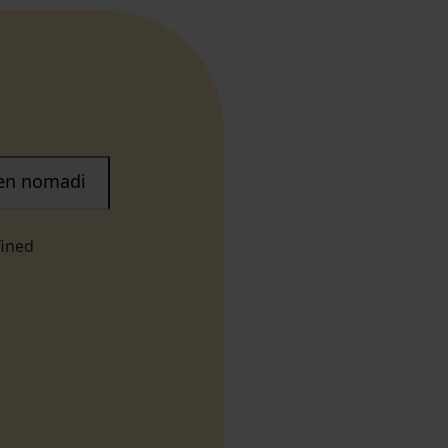
nen nomadi
fined