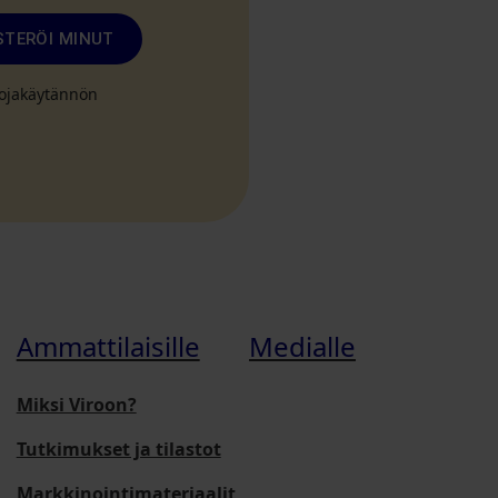
STERÖI MINUT
suojakäytännön
Ammattilaisille
Medialle
Miksi Viroon?
Tutkimukset ja tilastot
Markkinointimateriaalit