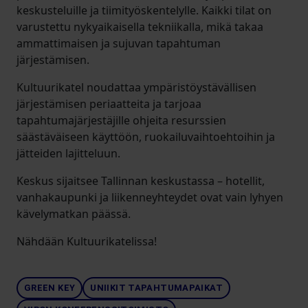
keskusteluille ja tiimityöskentelylle. Kaikki tilat on
varustettu nykyaikaisella tekniikalla, mikä takaa
ammattimaisen ja sujuvan tapahtuman
järjestämisen.
Kultuurikatel noudattaa ympäristöystävällisen
järjestämisen periaatteita ja tarjoaa
tapahtumajärjestäjille ohjeita resurssien
säästäväiseen käyttöön, ruokailuvaihtoehtoihin ja
jätteiden lajitteluun.
Keskus sijaitsee Tallinnan keskustassa – hotellit,
vanhakaupunki ja liikenneyhteydet ovat vain lyhyen
kävelymatkan päässä.
Nähdään Kultuurikatelissa!
GREEN KEY
UNIIKIT TAPAHTUMAPAIKAT