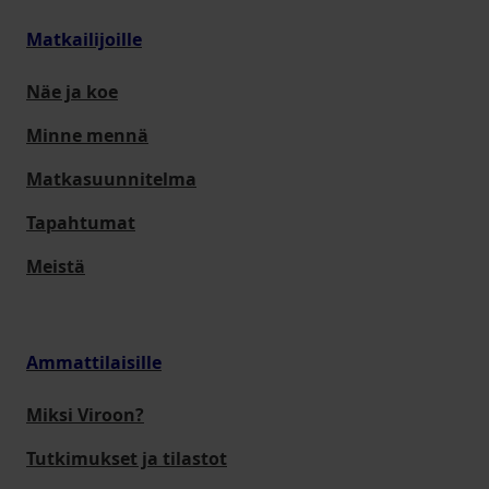
Matkailijoille
Näe ja koe
Minne mennä
Matkasuunnitelma
Tapahtumat
Meistä
Ammattilaisille
Miksi Viroon?
Tutkimukset ja tilastot