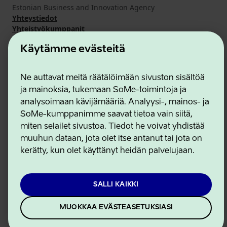
Estonian Business and Innovation Agency
Yhteystiedot
Yhteistyökumppanit
Käyttöehdot
Käytämme evästeitä
Eväste- ja tietosuojakäytäntö
Ne auttavat meitä räätälöimään sivuston sisältöä
ja mainoksia, tukemaan SoMe-toimintoja ja
analysoimaan kävijämääriä. Analyysi-, mainos- ja
SoMe-kumppanimme saavat tietoa vain siitä,
miten selailet sivustoa. Tiedot he voivat yhdistää
muuhun dataan, jota olet itse antanut tai jota on
kerätty, kun olet käyttänyt heidän palvelujaan.
SALLI KAIKKI
MUOKKAA EVÄSTEASETUKSIASI