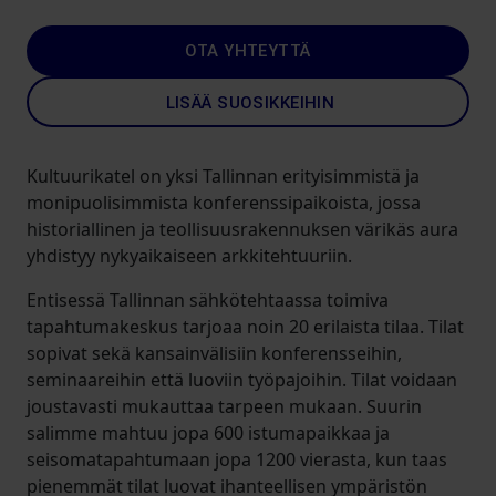
OTA YHTEYTTÄ
LISÄÄ SUOSIKKEIHIN
Kultuurikatel on yksi Tallinnan erityisimmistä ja
monipuolisimmista konferenssipaikoista, jossa
historiallinen ja teollisuusrakennuksen värikäs aura
yhdistyy nykyaikaiseen arkkitehtuuriin.
Entisessä Tallinnan sähkötehtaassa toimiva
tapahtumakeskus tarjoaa noin 20 erilaista tilaa. Tilat
sopivat sekä kansainvälisiin konferensseihin,
seminaareihin että luoviin työpajoihin. Tilat voidaan
joustavasti mukauttaa tarpeen mukaan. Suurin
salimme mahtuu jopa 600 istumapaikkaa ja
seisomatapahtumaan jopa 1200 vierasta, kun taas
pienemmät tilat luovat ihanteellisen ympäristön