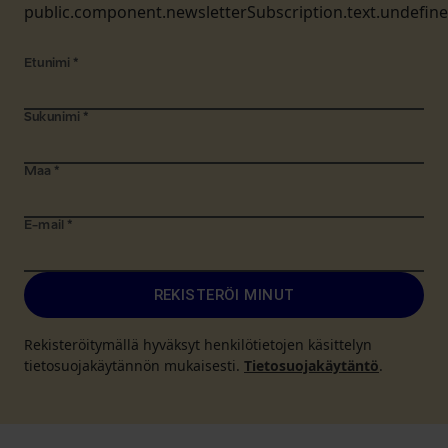
public.component.newsletterSubscription.text.undefin
Etunimi
*
Sukunimi
*
Maa
*
E-mail
*
REKISTERÖI MINUT
Rekisteröitymällä hyväksyt henkilötietojen käsittelyn
tietosuojakäytännön mukaisesti.
Tietosuojakäytäntö
.