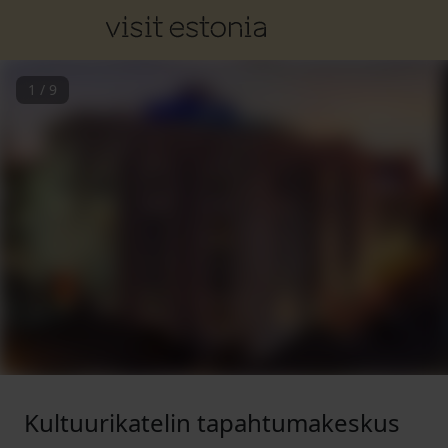
1
/
9
Kultuurikatelin tapahtumakeskus