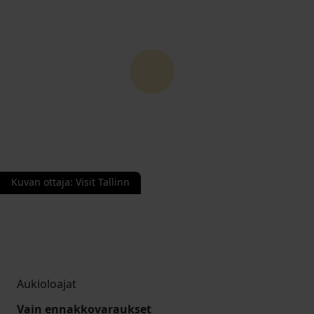
Kuvan ottaja
:
Visit Tallinn
Aukioloajat
Vain ennakkovaraukset