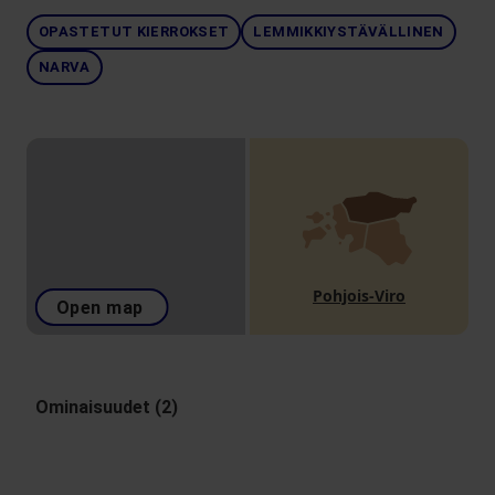
OPASTETUT KIERROKSET
LEMMIKKIYSTÄVÄLLINEN
NARVA
Pohjois-Viro
Open map
Ominaisuudet (2)