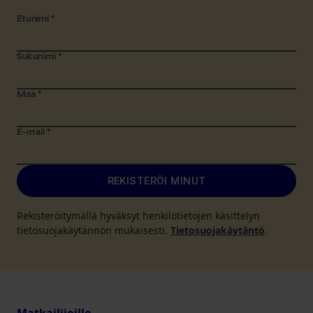
Etunimi
*
Sukunimi
*
Maa
*
E-mail
*
REKISTERÖI MINUT
Rekisteröitymällä hyväksyt henkilötietojen käsittelyn
tietosuojakäytännön mukaisesti.
Tietosuojakäytäntö
.