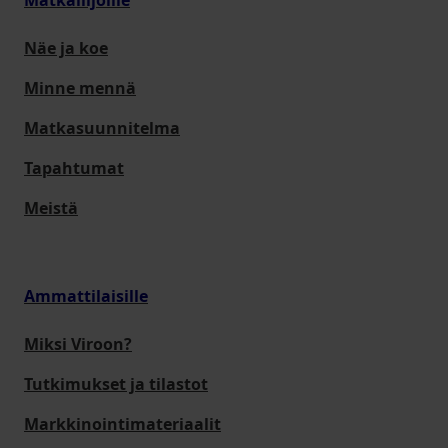
Matkailijoille
Näe ja koe
Minne mennä
Matkasuunnitelma
Tapahtumat
Meistä
Ammattilaisille
Miksi Viroon?
Tutkimukset ja tilastot
Markkinointimateriaalit