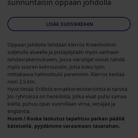
sunnuntaisin oppaan johdolla
LISÄÄ SUOSIKKEIHIN
Oppaan johdolla tehdään kierros Kreenholmin
suljetulla alueella ja pistäydytään myös vanhaan
tehdasrakennukseen, jossa vierailijat voivat nähdä
myös suuren kehruusalin, jotta koko työn
mittakaava hahmottuisi paremmin. Kierros kestää
noin 2,5 km.
Hyvä tietää: Erillistä ennakkorekisteröintiä ei tarvita.
Jos ryhmässä on henkilöitä, jotka eivät puhu samaa
kieltä, puhuu opas vuorollaan viroa, venäjää ja
englantia.
Huom.! Koska laskutus tapahtuu paikan päällä
käteisellä, pyydämme varaamaan tasarahan.