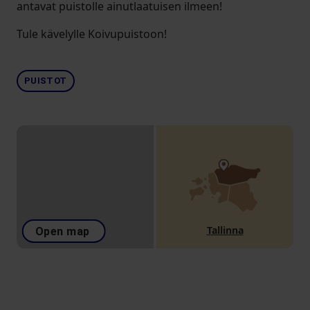
antavat puistolle ainutlaatuisen ilmeen!
Tule kävelylle Koivupuistoon!
PUISTOT
Tallinna
Open map