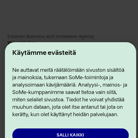
Estonian Business and Innovation Agency
Yhteystiedot
Yhteistyökumppanit
Käytämme evästeitä
Käyttöehdot
Eväste- ja tietosuojakäytäntö
Ne auttavat meitä räätälöimään sivuston sisältöä
ja mainoksia, tukemaan SoMe-toimintoja ja
analysoimaan kävijämääriä. Analyysi-, mainos- ja
SoMe-kumppanimme saavat tietoa vain siitä,
miten selailet sivustoa. Tiedot he voivat yhdistää
muuhun dataan, jota olet itse antanut tai jota on
kerätty, kun olet käyttänyt heidän palvelujaan.
SALLI KAIKKI