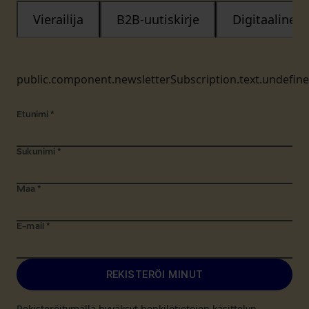
Vierailija
B2B-uutiskirje
Digitaalinen
public.component.newsletterSubscription.text.undefin
Etunimi
*
Sukunimi
*
Maa
*
E-mail
*
REKISTERÖI MINUT
Rekisteröitymällä hyväksyt henkilötietojen käsittelyn