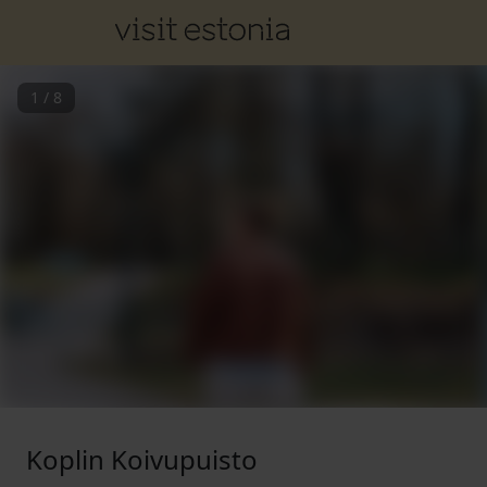
1
/
8
Koplin Koivupuisto