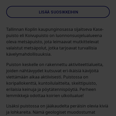
LISÄÄ SUOSIKKEIHIN
Tallinnan Koplin kaupunginosassa sijaitseva Kase-
puisto eli Koivupuisto on luonnonsuojelualueena
oleva metsäpuisto, jota leimaavat mutkittelevat
valaistut metsäpolut, jotka tarjoavat turvallisia
kävelymahdollisuuksia.
Puiston keskelle on rakennettu aktiviteettialueita,
joiden nähtävyydet kutsuvat eri-ikäisiä kävijöitä
viettämään aikaa aktiivisesti. Puistossa on
koripallokenttä, kuntoilulaitteita, skeittipuisto,
erilaisia keinuja ja pöytätennispöytiä. Perheen
lemmikkejä odottaa koirien ulkoilualue!
Lisäksi puistossa on jääkaudelta peräisin olevia kiviä
ja lohkareita. Nämä geologiset muodostumat