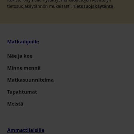
tietosuojakäytännön mukaisesti.
Tietosuojakäytäntö
.
Matkailijoille
Näe ja koe
Minne mennä
Matkasuunnitelma
Tapahtumat
Meistä
Ammattilaisille