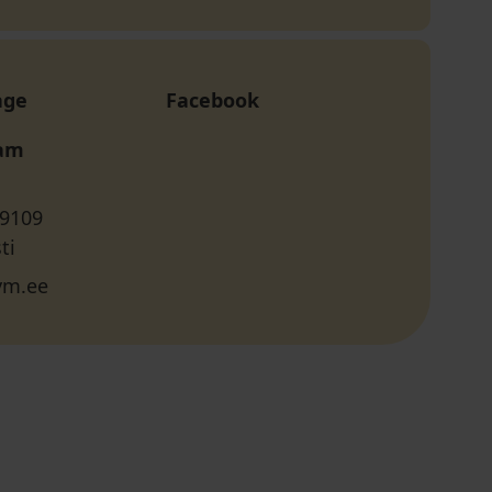
age
Facebook
ram
 9109
ti
vm.ee