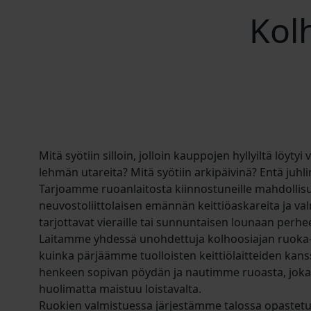
Kol
Mitä syötiin silloin, jolloin kauppojen hyllyiltä löytyi 
lehmän utareita? Mitä syötiin arkipäivinä? Entä juhli
Tarjoamme ruoanlaitosta kiinnostuneille mahdollis
neuvostoliittolaisen emännän keittiöaskareita ja v
tarjottavat vieraille tai sunnuntaisen lounaan perhee
Laitamme yhdessä unohdettuja kolhoosiajan ruoka
kuinka pärjäämme tuolloisten keittiölaitteiden kan
henkeen sopivan pöydän ja nautimme ruoasta, joka
huolimatta maistuu loistavalta.
Ruokien valmistuessa järjestämme talossa opastetu