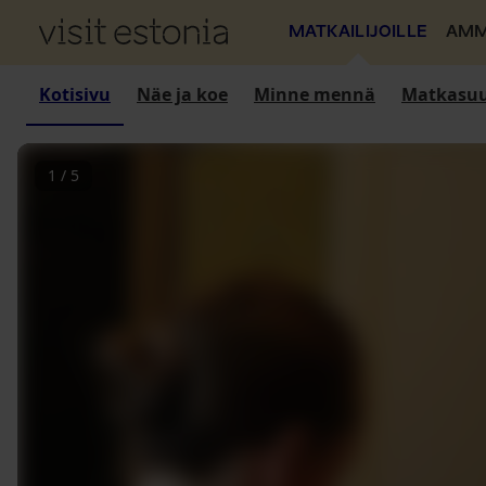
MATKAILIJOILLE
AMM
Kotisivu
Näe ja koe
Minne mennä
Matkasuu
1
/
5