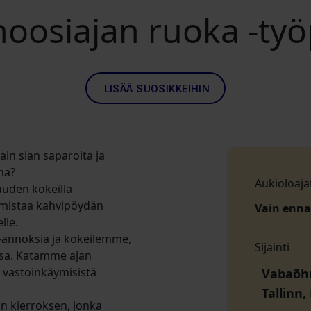
hoosiajan ruoka -työ
LISÄÄ SUOSIKKEIHIN
vain sian saparoita ja
na?
Aukioloaja
uuden kokeilla
almistaa kahvipöydän
Vain enn
lle.
-annoksia ja kokeilemme,
Sijainti
ssa. Katamme ajan
 vastoinkäymisistä
Vabaõhu
Tallinn
n kierroksen, jonka