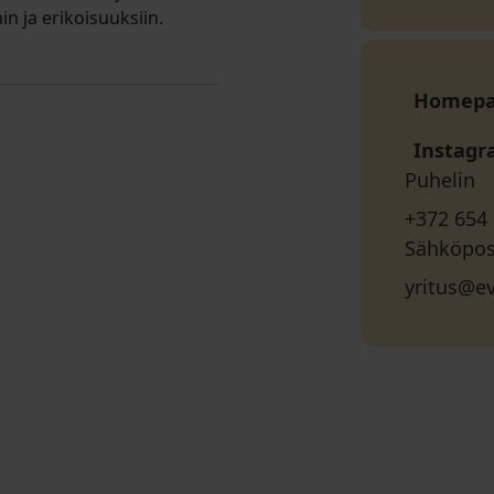
n ja erikoisuuksiin.
Homep
Instag
Puhelin
+372 654
Sähköpos
yritus@e