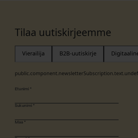
Tilaa uutiskirjeemme
Vierailija
B2B-uutiskirje
Digitaali
public.component.newsletterSubscription.text.unde
Etunimi
*
Sukunimi
*
Maa
*