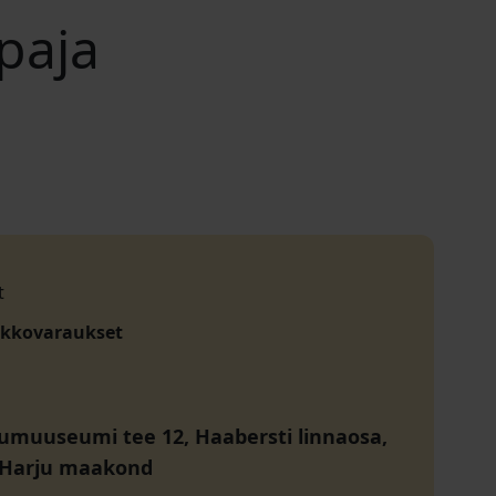
paja
t
akkovaraukset
muuseumi tee 12, Haabersti linnaosa,
, Harju maakond