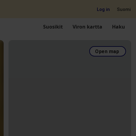
Log in
Suomi
Suosikit
Viron kartta
Haku
Open map