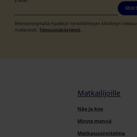
E-mail
*
REKI
Rekisteröitymällä hyväksyt henkilötietojen käsittelyn tieto
mukaisesti.
Tietosuojakäytäntö
.
Matkailijoille
Näe ja koe
Minne mennä
Matkasuunnitelma