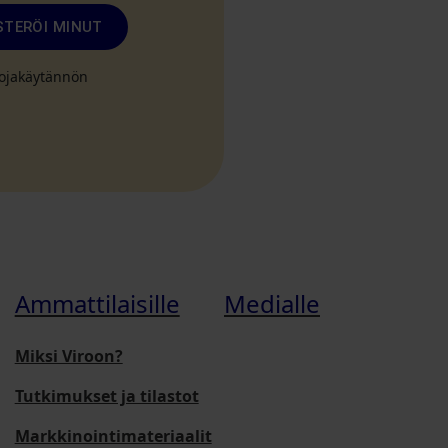
STERÖI MINUT
suojakäytännön
Ammattilaisille
Medialle
Miksi Viroon?
Tutkimukset ja tilastot
Markkinointimateriaalit