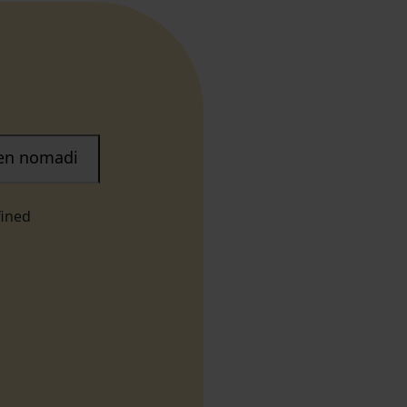
nen nomadi
fined