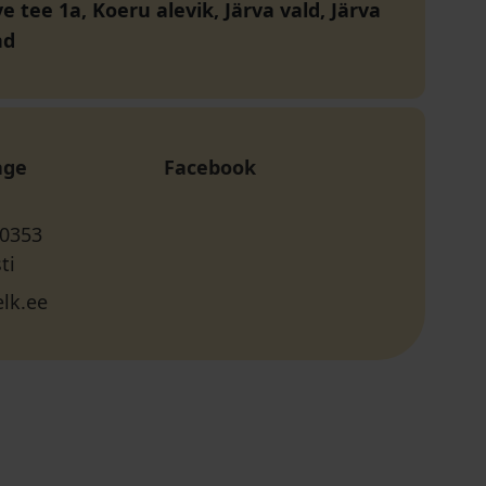
e tee 1a, Koeru alevik, Järva vald, Järva
nd
age
Facebook
 0353
ti
lk.ee