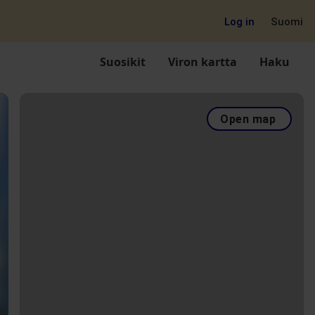
Log in
Suomi
Suosikit
Viron kartta
Haku
Open map