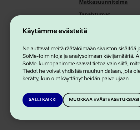
Matkasuunnitelma
Tapahtumat
Meistä
Käytämme evästeitä
Ne auttavat meitä räätälöimään sivuston sisältöä
SoMe-toimintoja ja analysoimaan kävijämääriä. An
Estonian Business and In
SoMe-kumppanimme saavat tietoa vain siitä, miten 
Tiedot he voivat yhdistää muuhun dataan, jota olet
kerätty, kun olet käyttänyt heidän palvelujaan.
SALLI KAIKKI
MUOKKAA EVÄSTEASETUKSIASI