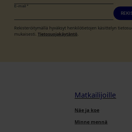
E-mail
*
REKI
Rekisteröitymällä hyväksyt henkilötietojen käsittelyn tieto
mukaisesti.
Tietosuojakäytäntö
.
Matkailijoille
Näe ja koe
Minne mennä