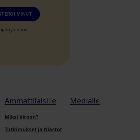
STERÖI MINUT
suojakäytännön
Ammattilaisille
Medialle
Miksi Viroon?
Tutkimukset ja tilastot