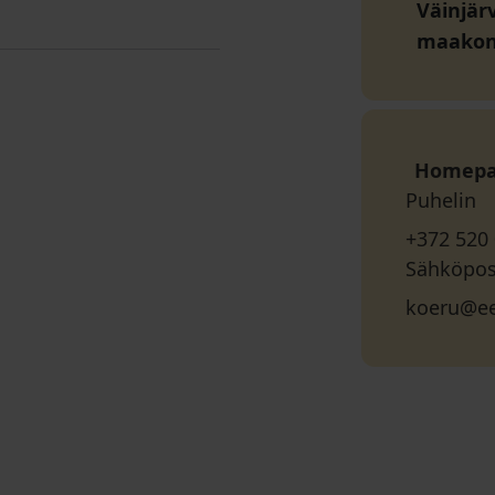
Väinjärv
maako
Homep
Puhelin
+372 520
Sähköpos
koeru@ee