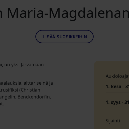
 Maria-Magdalenan
LISÄÄ SUOSIKKEIHIN
i, on yksi Järvamaan
Aukioloaja
alauksia, alttariseinä ja
1. kesä - 3
usifiksi (Christian
angelin, Benckendorfin,
1. syys - 3
t.
Sijainti