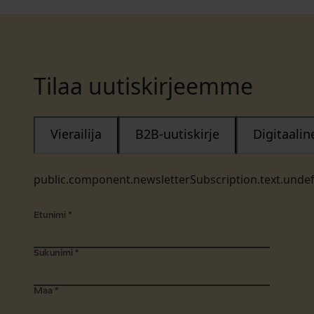
Tilaa uutiskirjeemme
Vierailija
B2B-uutiskirje
Digitaali
public.component.newsletterSubscription.text.unde
Etunimi
*
Sukunimi
*
Maa
*