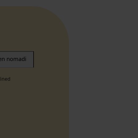
nen nomadi
fined