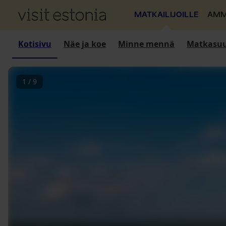
MATKAILIJOILLE
AMM
Kotisivu
Näe ja koe
Minne mennä
Matkasuu
1
/
9