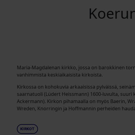
Koerun
Maria-Magdalenan kirkko, jossa on barokkinen torn
vanhimmista keskiaikaisista kirkoista.
Kirkossa on kohokuvia arkaaisissa pylväissä, seinäma
saarnatuoli (Lüdert Heissmann) 1600-luvulta, suuri kr
Ackermann). Kirkon pihamaalla on myös Baerin, Wr
Wreden, Knorringin ja Hoffmannin perheiden hauda
KIRKOT