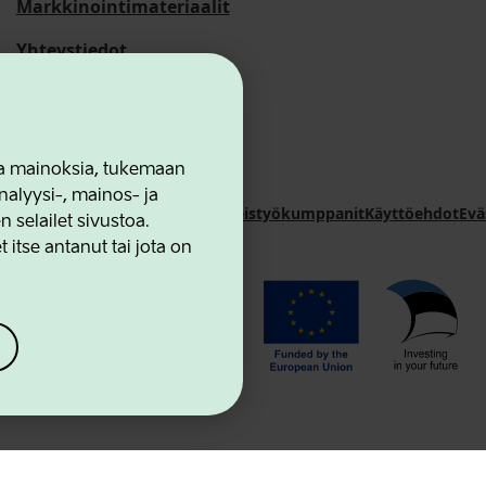
Markkinointimateriaalit
Yhteystiedot
 ja mainoksia, tukemaan
alyysi-, mainos- ja
novation Agency
Yhteystiedot
Yhteistyökumppanit
Käyttöehdot
Evä
selailet sivustoa.
 itse antanut tai jota on