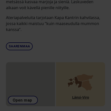
metsässä kasvaa marjoja ja sieniä. Laskuveden
aikaan voit kävellä pienille niityille.
Ateriapalveluita tarjotaan Kapa Kantrin kahvilassa,
jossa kaikki maistuu ”kuin maaseudulla mummon
kanssa”.
SAARENMAA
Länsi-Viro
Open map