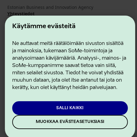
Estonian Business and Innovation Agency
Yhteystiedot
Yhteistyökumppanit
Käytämme evästeitä
Käyttöehdot
Eväste- ja tietosuojakäytäntö
Ne auttavat meitä räätälöimään sivuston sisältöä
ja mainoksia, tukemaan SoMe-toimintoja ja
analysoimaan kävijämääriä. Analyysi-, mainos- ja
SoMe-kumppanimme saavat tietoa vain siitä,
miten selailet sivustoa. Tiedot he voivat yhdistää
muuhun dataan, jota olet itse antanut tai jota on
kerätty, kun olet käyttänyt heidän palvelujaan.
SALLI KAIKKI
MUOKKAA EVÄSTEASETUKSIASI