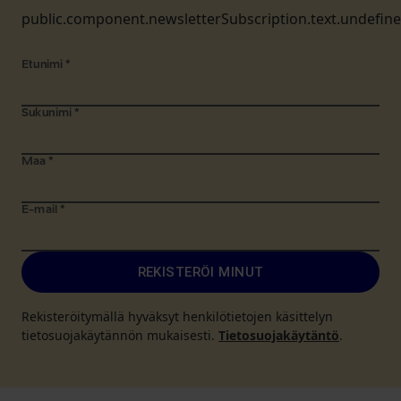
public.component.newsletterSubscription.text.undefin
Etunimi
*
Sukunimi
*
Maa
*
E-mail
*
REKISTERÖI MINUT
Rekisteröitymällä hyväksyt henkilötietojen käsittelyn
tietosuojakäytännön mukaisesti.
Tietosuojakäytäntö
.