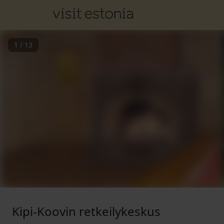
1
/
13
Kipi-Koovin retkeilykeskus