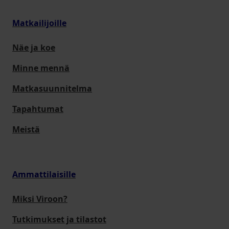
Matkailijoille
Näe ja koe
Minne mennä
Matkasuunnitelma
Tapahtumat
Meistä
Ammattilaisille
Miksi Viroon?
Tutkimukset ja tilastot