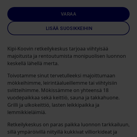
VARAA
LISÄÄ SUOSIKKEIHIN
Kipi-Koovin retkeilykeskus tarjoaa viihtyisää
majoitusta ja rentoutumista monipuolisen luonnon
keskellä lähellä merta.
Toivotamme sinut tervetulleeksi majoittumaan
mökkeihimme, leirintäalueillemme tai viihtyisiin
sviitteihimme. Mökissämme on yhteensä 18
vuodepaikkaa sekä keittiö, sauna ja takkahuone.
Grilli ja ulkokeittiö, lasten leikkipaikka ja
lemmikkieläimiä.
Retkeilykeskus on paras paikka luonnon tarkkailuun,
sillä ympäröivillä niityillä kukkivat villiorkideat ja