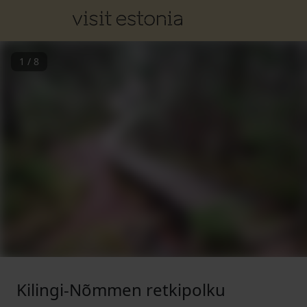
1
/
8
Kilingi-Nõmmen retkipolku