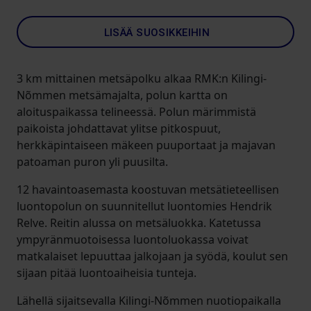
LISÄÄ SUOSIKKEIHIN
3 km mittainen metsäpolku alkaa RMK:n Kilingi-
Nõmmen metsämajalta, polun kartta on
aloituspaikassa telineessä. Polun märimmistä
paikoista johdattavat ylitse pitkospuut,
herkkäpintaiseen mäkeen puuportaat ja majavan
patoaman puron yli puusilta.
12 havaintoasemasta koostuvan metsätieteellisen
luontopolun on suunnitellut luontomies Hendrik
Relve. Reitin alussa on metsäluokka. Katetussa
ympyränmuotoisessa luontoluokassa voivat
matkalaiset lepuuttaa jalkojaan ja syödä, koulut sen
sijaan pitää luontoaiheisia tunteja.
Lähellä sijaitsevalla Kilingi-Nõmmen nuotiopaikalla