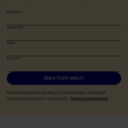
Etunimi
*
Sukunimi
*
Maa
*
E-mail
*
REKISTERÖI MINUT
Rekisteröitymällä hyväksyt henkilötietojen käsittelyn
tietosuojakäytännön mukaisesti.
Tietosuojakäytäntö
.