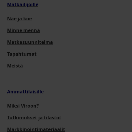
Matkailijoille
Näe ja koe
Minne mennä
Matkasuunnitelma
Tapahtumat
Meistä
Ammattilaisille
Miksi Viroon?
Tutkimukset ja tilastot
Markkinointimateriaalit