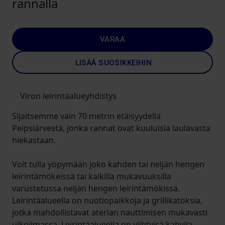
rannalla
VARAA
LISÄÄ SUOSIKKEIHIN
Viron leirintäalueyhdistys
Sijaitsemme vain 70 metrin etäisyydellä
Peipsiärvestä, jonka rannat ovat kuuluisia laulavasta
hiekastaan.
Voit tulla yöpymään joko kahden tai neljän hengen
leirintämökeissä tai kaikilla mukavuuksilla
varustetussa neljän hengen leirintämökissä.
Leirintäalueella on nuotiopaikkoja ja grillikatoksia,
jotka mahdollistavat aterian nauttimisen mukavasti
ulkoilmassa. Leirintäalueella on viihtyisä kahvila,