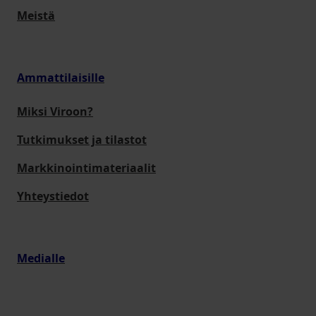
Meistä
Ammattilaisille
Miksi Viroon?
Tutkimukset ja tilastot
Markkinointimateriaalit
Yhteystiedot
Medialle