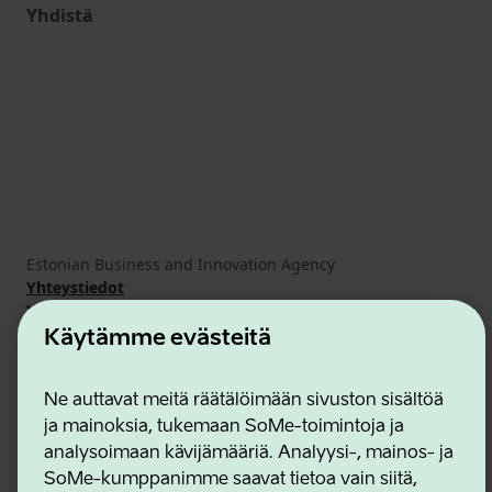
Yhdistä
Estonian Business and Innovation Agency
Yhteystiedot
Yhteistyökumppanit
Käyttöehdot
Käytämme evästeitä
Eväste- ja tietosuojakäytäntö
Ne auttavat meitä räätälöimään sivuston sisältöä
ja mainoksia, tukemaan SoMe-toimintoja ja
analysoimaan kävijämääriä. Analyysi-, mainos- ja
SoMe-kumppanimme saavat tietoa vain siitä,