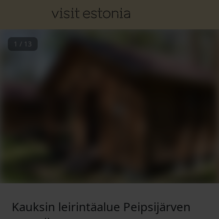
1
/
13
Kauksin leirintäalue Peipsijärven