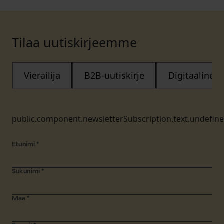
Tilaa uutiskirjeemme
Vierailija
B2B-uutiskirje
Digitaalinen
public.component.newsletterSubscription.text.undefin
Etunimi
*
Sukunimi
*
Maa
*