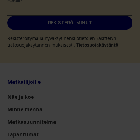
E-mail
*
REKISTERÖI MINUT
Rekisteröitymällä hyväksyt henkilötietojen käsittelyn
tietosuojakäytännön mukaisesti.
Tietosuojakäytäntö
.
Matkailijoille
Näe ja koe
Minne mennä
Matkasuunnitelma
Tapahtumat