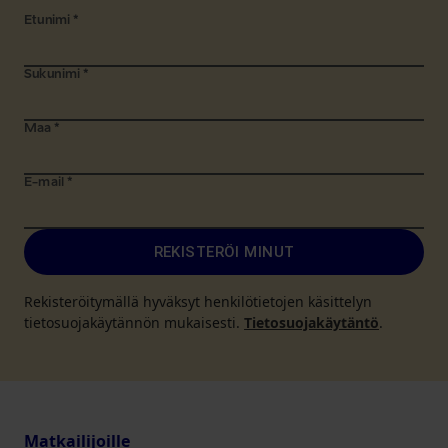
Etunimi
*
Sukunimi
*
Maa
*
E-mail
*
REKISTERÖI MINUT
Rekisteröitymällä hyväksyt henkilötietojen käsittelyn
tietosuojakäytännön mukaisesti.
Tietosuojakäytäntö
.
Matkailijoille