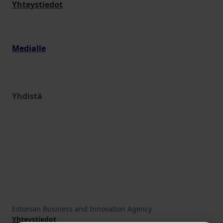
Yhteystiedot
Medialle
Yhdistä
Estonian Business and Innovation Agency
Yhteystiedot