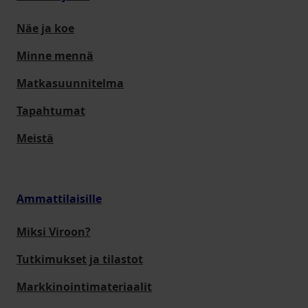
Näe ja koe
Minne mennä
Matkasuunnitelma
Tapahtumat
Meistä
Ammattilaisille
Miksi Viroon?
Tutkimukset ja tilastot
Markkinointimateriaalit