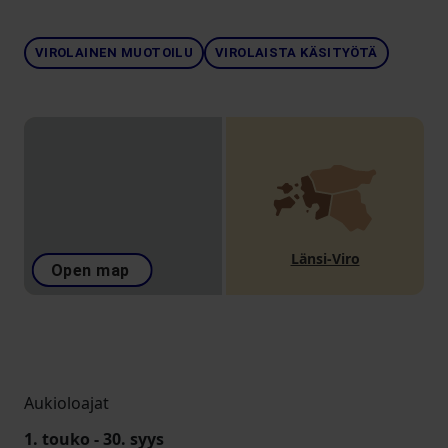
VIROLAINEN MUOTOILU
VIROLAISTA KÄSITYÖTÄ
Länsi-Viro
Open map
Aukioloajat
1. touko - 30. syys