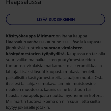
Haapsalussa
LISÄÄ SUOSIKKEIHIN
Käsityökauppa Mirimart
on ihana kauppa
Haapsalun vanhassakaupungissa. Löydät kaupasta
jännittäviä tuotteita
suoraan virolaisten
käsityömestarien työpöydiltä.
Kaupassa on tarjolla
suuri valikoima paikallisten puutyömestareiden
tuotantoa, virolaisia matkamuistoja, keramiikkaa ja
lahjoja. Lisäksi löydät kaupasta mukavia neuleita
paikallisilta käsityömestareilta ja paljon muuta. Osta
itsellesi tai lahjaksi mukava lämmin muistoesine
neuleen muodossa, kaunis esine keittiöön tai
hauska seurapeli, josta nauttia myöhemmin kotona.
Mirimartin tuotevalikoima on niin suuri, että sieltä
löytyy jokaiselle jotakin.