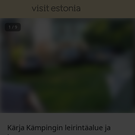
1
/
9
Kärja Kämpingin leirintäalue ja