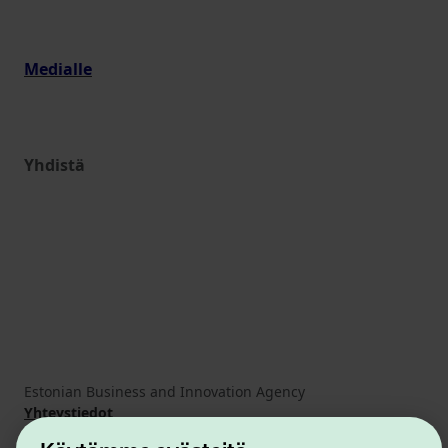
Medialle
Yhdistä
Estonian Business and Innovation Agency
Yhteystiedot
Yhteistyökumppanit