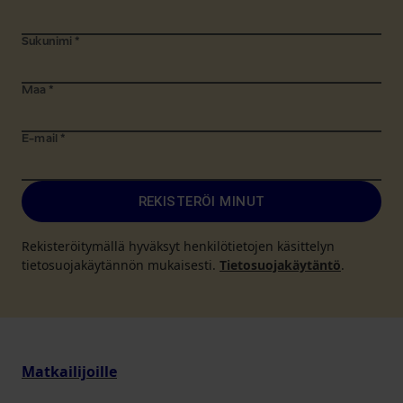
Sukunimi
*
Maa
*
E-mail
*
REKISTERÖI MINUT
Rekisteröitymällä hyväksyt henkilötietojen käsittelyn
tietosuojakäytännön mukaisesti.
Tietosuojakäytäntö
.
Matkailijoille