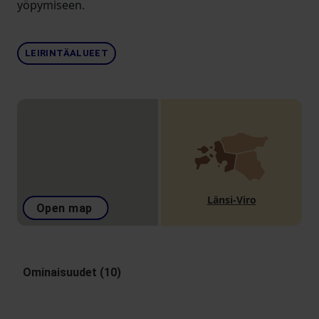
yöpymiseen.
LEIRINTÄALUEET
Länsi-Viro
Open map
Ominaisuudet (10)