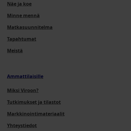
Näe ja koe
Minne mennä
Matkasuunnitelma
Tapahtumat
Meistä
Ammattilaisille
Miksi Viroon?
Tutkimukset ja tilastot
Markkinointimateriaalit
Yhteystiedot