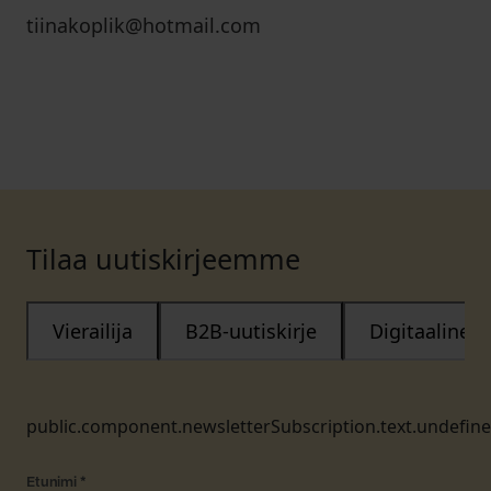
tiinakoplik@hotmail.com
Tilaa uutiskirjeemme
Vierailija
B2B-uutiskirje
Digitaalinen
public.component.newsletterSubscription.text.undefin
Etunimi
*