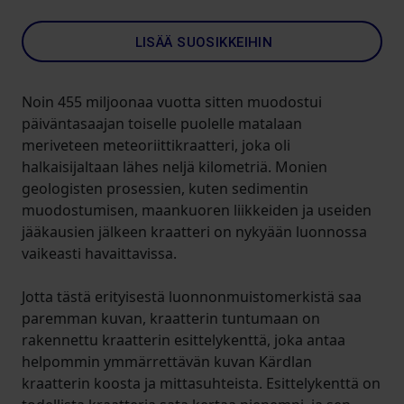
LISÄÄ SUOSIKKEIHIN
Noin 455 miljoonaa vuotta sitten muodostui
päiväntasaajan toiselle puolelle matalaan
meriveteen meteoriittikraatteri, joka oli
halkaisijaltaan lähes neljä kilometriä. Monien
geologisten prosessien, kuten sedimentin
muodostumisen, maankuoren liikkeiden ja useiden
jääkausien jälkeen kraatteri on nykyään luonnossa
vaikeasti havaittavissa.
Jotta tästä erityisestä luonnonmuistomerkistä saa
paremman kuvan, kraatterin tuntumaan on
rakennettu kraatterin esittelykenttä, joka antaa
helpommin ymmärrettävän kuvan Kärdlan
kraatterin koosta ja mittasuhteista. Esittelykenttä on