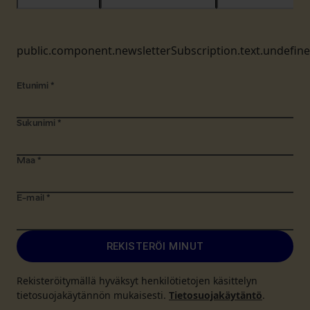
public.component.newsletterSubscription.text.undefin
Etunimi
*
Sukunimi
*
Maa
*
E-mail
*
REKISTERÖI MINUT
Rekisteröitymällä hyväksyt henkilötietojen käsittelyn
tietosuojakäytännön mukaisesti.
Tietosuojakäytäntö
.