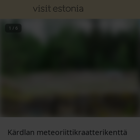
1
/
6
Kärdlan meteoriittikraatterikenttä