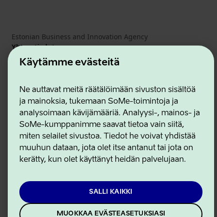
Estonian Business and Innovation Agency
Yhteystiedot
Yhteistyökumppanit
Käytämme evästeitä
Käyttöehdot
Eväste- ja tietosuojakäytäntö
Ne auttavat meitä räätälöimään sivuston sisältöä
ja mainoksia, tukemaan SoMe-toimintoja ja
analysoimaan kävijämääriä. Analyysi-, mainos- ja
SoMe-kumppanimme saavat tietoa vain siitä,
miten selailet sivustoa. Tiedot he voivat yhdistää
muuhun dataan, jota olet itse antanut tai jota on
kerätty, kun olet käyttänyt heidän palvelujaan.
SALLI KAIKKI
MUOKKAA EVÄSTEASETUKSIASI