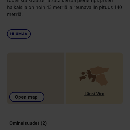
todellista kraatteria sata kertaa pienempi, ja sen
halkaisija on noin 43 metriä ja reunavallin pituus 140
metriä.
HIIUMAA
Länsi-Viro
Open map
Ominaisuudet (2)