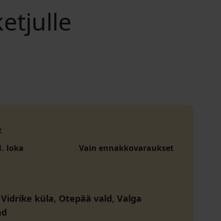
etjulle
t
1. loka
Vain ennakkovaraukset
 Vidrike küla, Otepää vald, Valga
nd