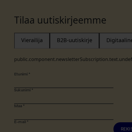
Tilaa uutiskirjeemme
Vierailija
B2B-uutiskirje
Digitaali
public.component.newsletterSubscription.text.unde
Etunimi
*
Sukunimi
*
Maa
*
E-mail
*
REKI