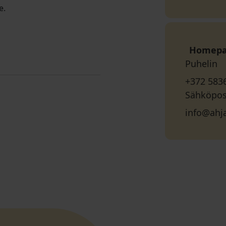
e.
Homep
Puhelin
+372 583
Sähköpos
info@ahj