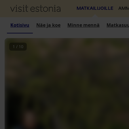
MATKAILIJOILLE
AMM
Kotisivu
Näe ja koe
Minne mennä
Matkasuu
1
/
10