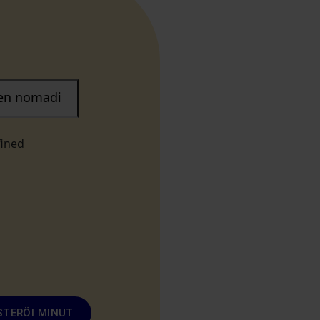
nen nomadi
fined
STERÖI MINUT