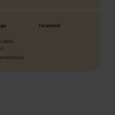
age
Facebook
6 9804
ti
amatkad.ee