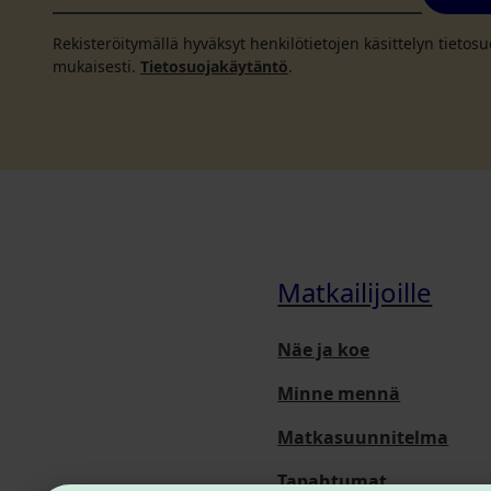
Rekisteröitymällä hyväksyt henkilötietojen käsittelyn tieto
mukaisesti.
Tietosuojakäytäntö
.
Matkailijoille
Näe ja koe
Minne mennä
Matkasuunnitelma
Tapahtumat