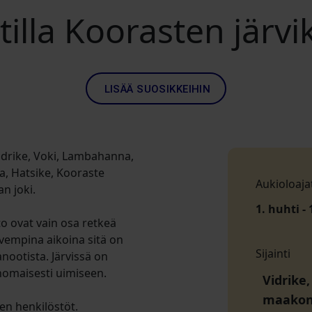
illa Koorasten järvik
LISÄÄ SUOSIKKEIHIN
Vidrike, Voki, Lambahanna,
ba, Hatsike, Kooraste
Aukioloaja
an joki.
1. huhti - 
to ovat vain osa retkeä
uivempina aikoina sitä on
Sijainti
ootista. Järvissä on
inomaisesti uimiseen.
Vidrike,
maako
en henkilöstöt.