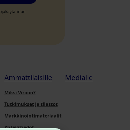
suojakäytännön
Ammattilaisille
Medialle
Miksi Viroon?
Tutkimukset ja tilastot
Markkinointimateriaalit
Yhteystiedot