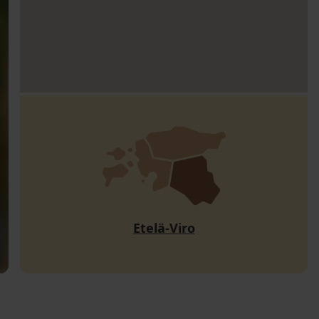
Etelä-Viro