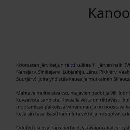
Kanoot
Koorasten järviketjun
reitti
kulkee 11 järven halki (
Nahajärv, Sinikejärvi, Lubjaahju, Liinu, Pikkjärv, Vaa
Suurjärv), joita yhdistää kapea ja mutkainen Sillaots
Mahtava muinaislaakso, majavien padot ja villi luon
kuvaavista sanoista. Keväällä vettä on riittävästi, k
muutamissa paikoissa vähemmän ja on noustava kan
kesäisin tavallisesti lämmintä vettä ja ne sopivat er
Odotettuja ovat lapsiperheet, ystäväporukat, yrityst