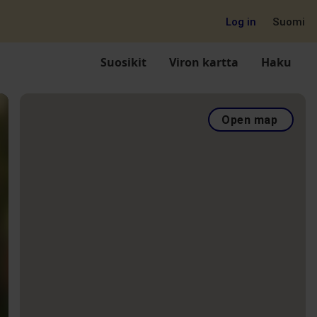
Log in
Suomi
Suosikit
Viron kartta
Haku
Open map