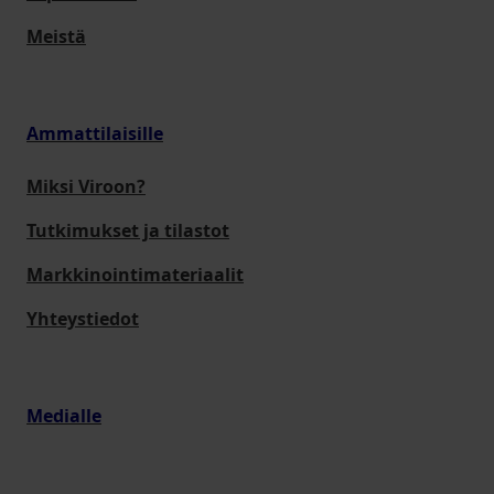
Meistä
Ammattilaisille
Miksi Viroon?
Tutkimukset ja tilastot
Markkinointimateriaalit
Yhteystiedot
Medialle