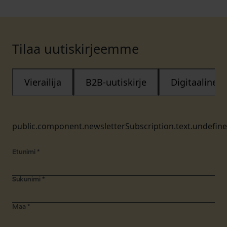
Tilaa uutiskirjeemme
Vierailija
B2B-uutiskirje
Digitaalinen
public.component.newsletterSubscription.text.undefin
Etunimi
*
Sukunimi
*
Maa
*