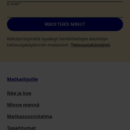
E-mail
*
REKISTERÖI MINUT
Rekisteröitymällä hyväksyt henkilötietojen käsittelyn
tietosuojakäytännön mukaisesti.
Tietosuojakäytäntö
.
Matkailijoille
Näe ja koe
Minne mennä
Matkasuunnitelma
Tapahtumat