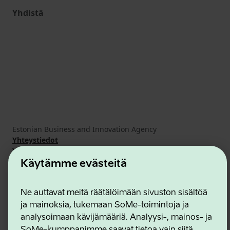
Yhdistä
Estonian Business and Innovation Agency
Yhteystiedot
Yhteistyökumppanit
Käyttöehdot
Käytämme evästeitä
Eväste- ja tietosuojakäytäntö
Ne auttavat meitä räätälöimään sivuston sisältöä
ja mainoksia, tukemaan SoMe-toimintoja ja
analysoimaan kävijämääriä. Analyysi-, mainos- ja
SoMe-kumppanimme saavat tietoa vain siitä,