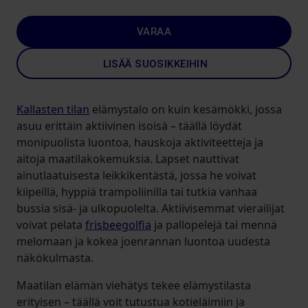
VARAA
LISÄÄ SUOSIKKEIHIN
Kallasten tilan
elämystalo on kuin kesämökki, jossa
asuu erittäin aktiivinen isoisä – täällä löydät
monipuolista luontoa, hauskoja aktiviteetteja ja
aitoja maatilakokemuksia. Lapset nauttivat
ainutlaatuisesta leikkikentästä, jossa he voivat
kiipeillä, hyppiä trampoliinilla tai tutkia vanhaa
bussia sisä- ja ulkopuolelta. Aktiivisemmat vierailijat
voivat pelata
frisbeegolfia
ja pallopelejä tai mennä
melomaan ja kokea joenrannan luontoa uudesta
näkökulmasta.
Maatilan elämän viehätys tekee elämystilasta
erityisen – täällä voit tutustua kotieläimiin ja