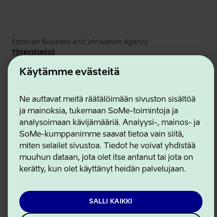
Estonian Business and Innovation Agency
Yhteystiedot
Yhteistyökumppanit
Käyttöehdot
Käytämme evästeitä
Eväste- ja tietosuojakäytäntö
Ne auttavat meitä räätälöimään sivuston sisältöä
ja mainoksia, tukemaan SoMe-toimintoja ja
analysoimaan kävijämääriä. Analyysi-, mainos- ja
SoMe-kumppanimme saavat tietoa vain siitä,
miten selailet sivustoa. Tiedot he voivat yhdistää
muuhun dataan, jota olet itse antanut tai jota on
kerätty, kun olet käyttänyt heidän palvelujaan.
SALLI KAIKKI