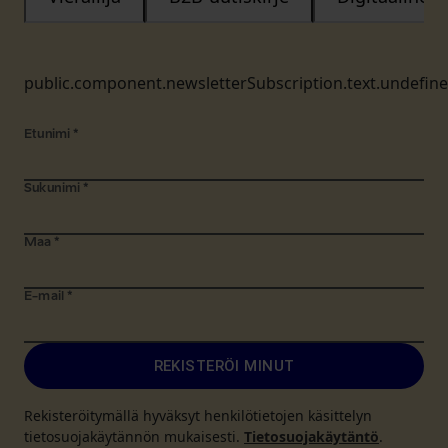
public.component.newsletterSubscription.text.undefin
Etunimi
*
Sukunimi
*
Maa
*
E-mail
*
REKISTERÖI MINUT
Rekisteröitymällä hyväksyt henkilötietojen käsittelyn
tietosuojakäytännön mukaisesti.
Tietosuojakäytäntö
.