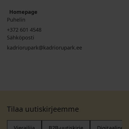
Homepage
Puhelin
+372 601 4548
Sähköposti
kadriorupark@kadriorupark.ee
Tilaa uutiskirjeemme
Vierailija
B2B-uutiskirje
Digitaalinen