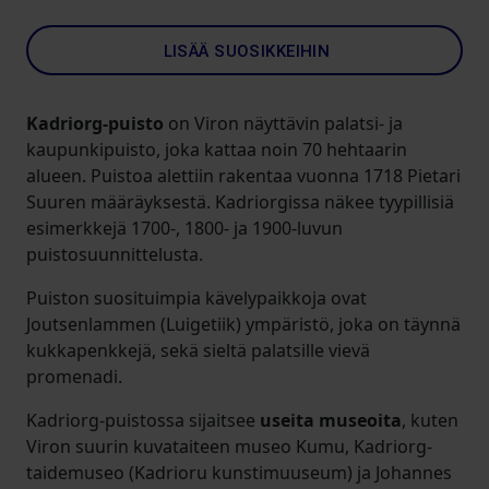
LISÄÄ SUOSIKKEIHIN
Kadriorg-puisto
on Viron näyttävin palatsi- ja
kaupunkipuisto, joka kattaa noin 70 hehtaarin
alueen. Puistoa alettiin rakentaa vuonna 1718 Pietari
Suuren määräyksestä. Kadriorgissa näkee tyypillisiä
esimerkkejä 1700-, 1800- ja 1900-luvun
puistosuunnittelusta.
Puiston suosituimpia kävelypaikkoja ovat
Joutsenlammen (Luigetiik) ympäristö, joka on täynnä
kukkapenkkejä, sekä sieltä palatsille vievä
promenadi.
Kadriorg-puistossa sijaitsee
useita museoita
, kuten
Viron suurin kuvataiteen museo Kumu, Kadriorg-
taidemuseo (Kadrioru kunstimuuseum) ja Johannes