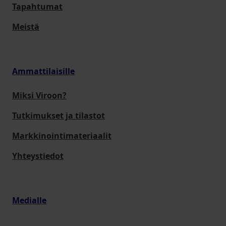
Tapahtumat
Meistä
Ammattilaisille
Miksi Viroon?
Tutkimukset ja tilastot
Markkinointimateriaalit
Yhteystiedot
Medialle