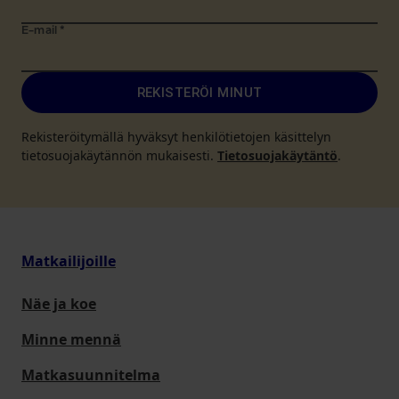
E-mail
*
REKISTERÖI MINUT
Rekisteröitymällä hyväksyt henkilötietojen käsittelyn
tietosuojakäytännön mukaisesti.
Tietosuojakäytäntö
.
Matkailijoille
Näe ja koe
Minne mennä
Matkasuunnitelma