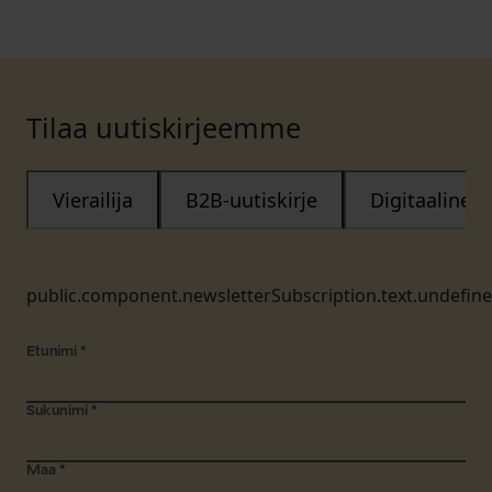
Tilaa uutiskirjeemme
Vierailija
B2B-uutiskirje
Digitaalinen
public.component.newsletterSubscription.text.undefin
Etunimi
*
Sukunimi
*
Maa
*