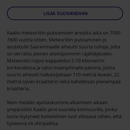
LISÄÄ SUOSIKKEIHIN
Kaalin meteoriitin putoamisen arvioitu aika on 7500-
7600 vuotta sitten. Meteoriitin putoaminen jo
asutetulle Saarenmaalle aiheutti suuria tuhoja, joita
on verrattu pienen atomipommin räjähdykseen.
Meteoriitti hajosi kappaleiksi 5-10 kilometrin
korkeudessa ja satoi maanpinnalle paloina, joista
suurin aiheutti halkaisijaltaan 110 metriä leveän, 22
metriä syvän kraatterin sekä kahdeksan pienempää
kraatteria.
Noin meidän ajanlaskumme alkamisen aikaan
ympäröitiin Kaalin järvi suurella kivimuurilla, jonka
luota löytyneet kotieläinten luut viittaava siihen, että
kyseessä oli uhripaikka.