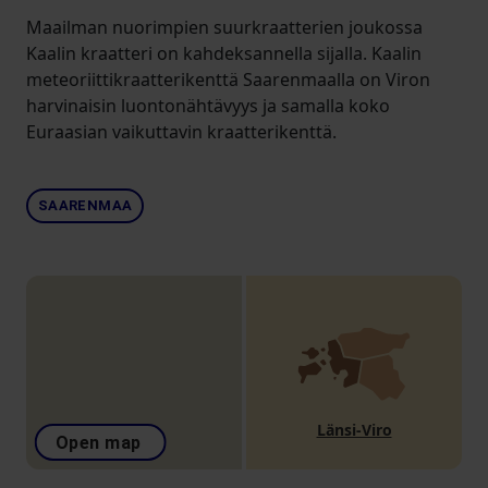
Maailman nuorimpien suurkraatterien joukossa
Kaalin kraatteri on kahdeksannella sijalla. Kaalin
meteoriittikraatterikenttä Saarenmaalla on Viron
harvinaisin luontonähtävyys ja samalla koko
Euraasian vaikuttavin kraatterikenttä.
SAARENMAA
Länsi-Viro
Open map