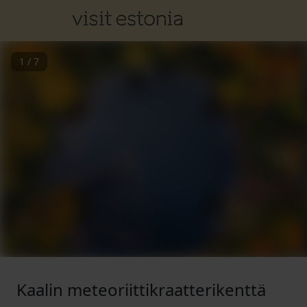
1
/
7
Kaalin meteoriittikraatterikenttä