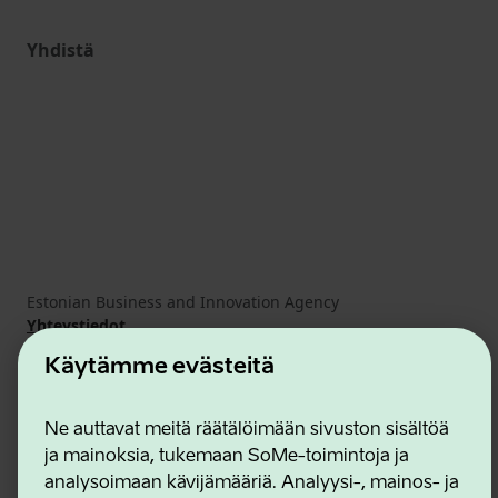
Yhdistä
Estonian Business and Innovation Agency
Yhteystiedot
Yhteistyökumppanit
Käytämme evästeitä
Käyttöehdot
Eväste- ja tietosuojakäytäntö
Ne auttavat meitä räätälöimään sivuston sisältöä
ja mainoksia, tukemaan SoMe-toimintoja ja
analysoimaan kävijämääriä. Analyysi-, mainos- ja