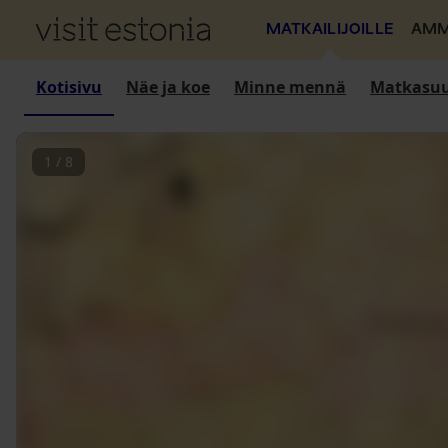
MATKAILIJOILLE
AMM
Kotisivu
Näe ja koe
Minne mennä
Matkasuu
1
/
8