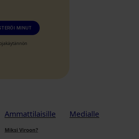
STERÖI MINUT
suojakäytännön
Ammattilaisille
Medialle
Miksi Viroon?