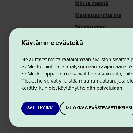
Minne mennä
Matkasuunnitelma
Tapahtumat
Meistä
Käytämme evästeitä
Ne auttavat meitä räätälöimään sivuston sisältöä
SoMe-toimintoja ja analysoimaan kävijämääriä. An
Estonian Business and In
SoMe-kumppanimme saavat tietoa vain siitä, miten 
Tiedot he voivat yhdistää muuhun dataan, jota olet
kerätty, kun olet käyttänyt heidän palvelujaan.
SALLI KAIKKI
MUOKKAA EVÄSTEASETUKSIASI