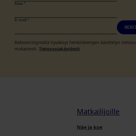
Maa
*
E-mail
*
REKI
Rekisteröitymällä hyväksyt henkilötietojen käsittelyn tieto
mukaisesti.
Tietosuojakäytäntö
.
Matkailijoille
Näe ja koe