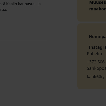
Muuseum
stä Kaalin kaupasta - ja
maako
rää.
Homep
Instag
Puhelin
+372 506
Sähköpos
kaali@ky