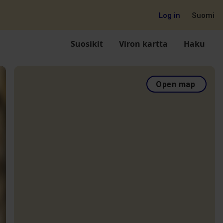
Log in
Suomi
Suosikit
Viron kartta
Haku
Open map