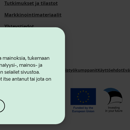
Tutkimukset ja tilastot
Markkinointimateriaalit
Yhteystiedot
 ja mainoksia, tukemaan
alyysi-, mainos- ja
novation Agency
Yhteystiedot
Yhteistyökumppanit
Käyttöehdot
Evä
selailet sivustoa.
 itse antanut tai jota on