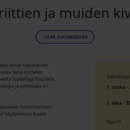
iittien ja muiden ki
LISÄÄ SUOSIKKEIHIN
museo antaa katsauksen
assa sekä esittelee
Aukioloaja
ta löydettyjä fossiileja.
logia ja syntytapa on
1. touko - 
1. loka - 3
kappaleen koskettamisen
s lyhytelokuva Kaalin
Sijainti