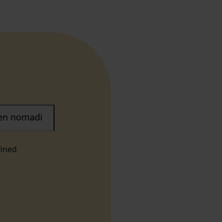
nen nomadi
fined