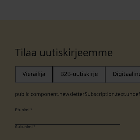
Tilaa uutiskirjeemme
Vierailija
B2B-uutiskirje
Digitaali
public.component.newsletterSubscription.text.unde
Etunimi
*
Sukunimi
*