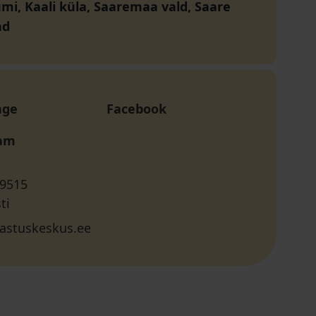
i, Kaali küla, Saaremaa vald, Saare
nd
age
Facebook
ram
 9515
ti
lastuskeskus.ee