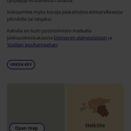
työpajoja virolaisesta ruoasta.
Kokoamme myös koreja paikallisista elintarvikkeista
piknikille tai lahjaksi.
Kahvila on kuin postitoimisto matkalla
Jääkausikeskuksesta
Elistveren eläinpuistoon
ja
Vudilan puuhamaahan
.
GREEN KEY
Etelä-Viro
Open map