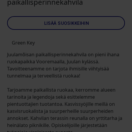
paikallisperinnekahvila
LISÄÄ SUOSIKKEIHIN
Green Key
Juulamõisan paikallisperinnekahvila on pieni ihana
ruokapaikka Vooremaalla, Juulan kylässä.
Tavoitteenamme on tarjota ihmisille viihtyisää
tunnelmaa ja terveellistä ruokaa!
Tarjoamme paikallista ruokaa, kerromme alueen
tarinoita ja legendoja sekä esittelemme
pientuottajien tuotantoa. Kasvissyöjille meillä on
kasvisruokalista ja suurperheille suurperheiden
annokset. Kahvilan terassin reunalla on yrttitarha ja
heinälato piknikille. Opiskelijoille järjestetään