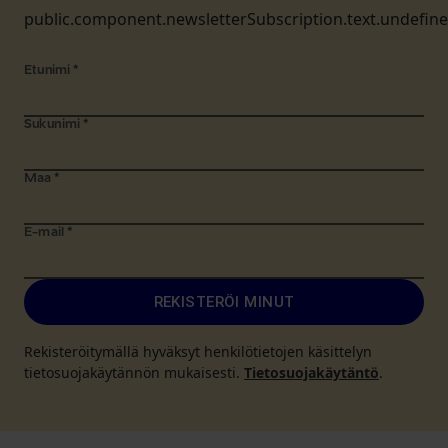
public.component.newsletterSubscription.text.undefin
Etunimi
*
Sukunimi
*
Maa
*
E-mail
*
REKISTERÖI MINUT
Rekisteröitymällä hyväksyt henkilötietojen käsittelyn
tietosuojakäytännön mukaisesti.
Tietosuojakäytäntö
.