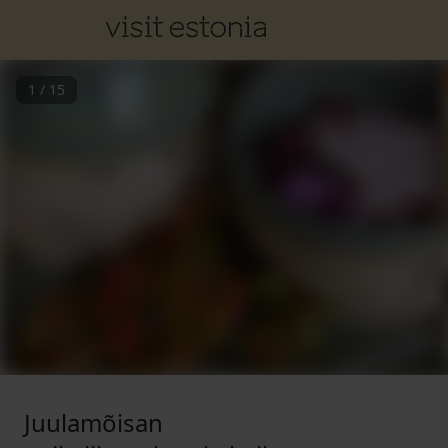
1
/
15
Juulamõisan