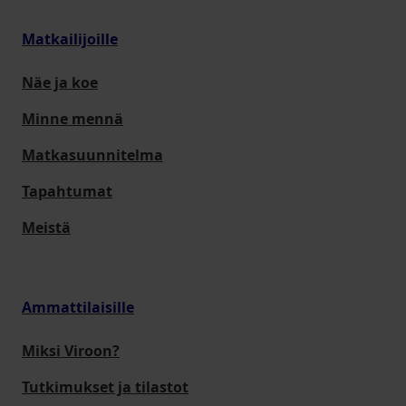
Matkailijoille
Näe ja koe
Minne mennä
Matkasuunnitelma
Tapahtumat
Meistä
Ammattilaisille
Miksi Viroon?
Tutkimukset ja tilastot