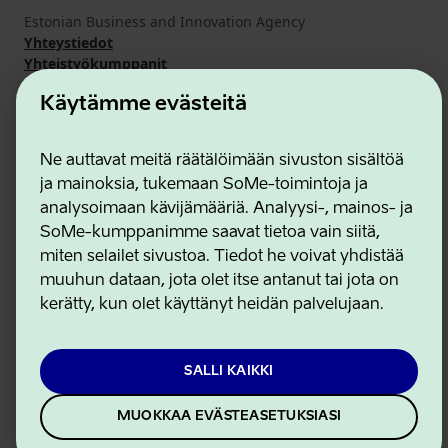
Estonian Business and Innovation Agency
Yhteystiedot
Yhteistyökumppanit
Käyttöehdot
Käytämme evästeitä
Eväste- ja tietosuojakäytäntö
Ne auttavat meitä räätälöimään sivuston sisältöä
ja mainoksia, tukemaan SoMe-toimintoja ja
analysoimaan kävijämääriä. Analyysi-, mainos- ja
SoMe-kumppanimme saavat tietoa vain siitä,
miten selailet sivustoa. Tiedot he voivat yhdistää
muuhun dataan, jota olet itse antanut tai jota on
kerätty, kun olet käyttänyt heidän palvelujaan.
SALLI KAIKKI
MUOKKAA EVÄSTEASETUKSIASI