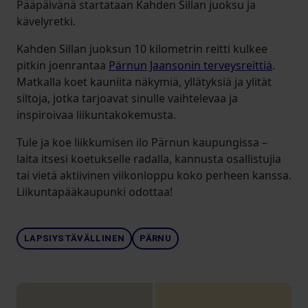
Pääpäivänä startataan Kahden Sillan juoksu ja
kävelyretki.
Kahden Sillan juoksun 10 kilometrin reitti kulkee
pitkin joenrantaa
Pärnun Jaansonin terveysreittiä
.
Matkalla koet kauniita näkymiä, yllätyksiä ja ylität
siltoja, jotka tarjoavat sinulle vaihtelevaa ja
inspiroivaa liikuntakokemusta.
Tule ja koe liikkumisen ilo Pärnun kaupungissa –
laita itsesi koetukselle radalla, kannusta osallistujia
tai vietä aktiivinen viikonloppu koko perheen kanssa.
Liikuntapääkaupunki odottaa!
LAPSIYSTÄVÄLLINEN
PÄRNU