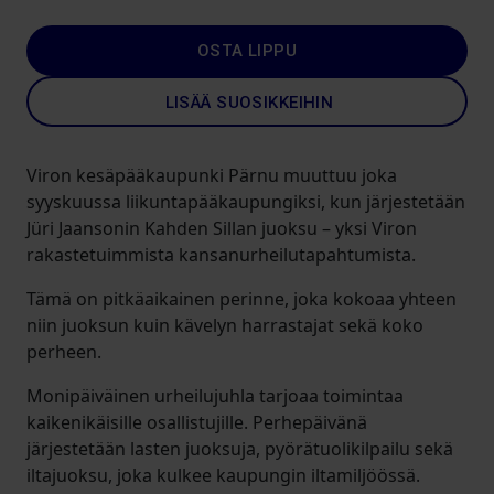
OSTA LIPPU
LISÄÄ SUOSIKKEIHIN
Viron kesäpääkaupunki Pärnu muuttuu joka
syyskuussa liikuntapääkaupungiksi, kun järjestetään
Jüri Jaansonin Kahden Sillan juoksu – yksi Viron
rakastetuimmista kansanurheilutapahtumista.
Tämä on pitkäaikainen perinne, joka kokoaa yhteen
niin juoksun kuin kävelyn harrastajat sekä koko
perheen.
Monipäiväinen urheilujuhla tarjoaa toimintaa
kaikenikäisille osallistujille. Perhepäivänä
järjestetään lasten juoksuja, pyörätuolikilpailu sekä
iltajuoksu, joka kulkee kaupungin iltamiljöössä.