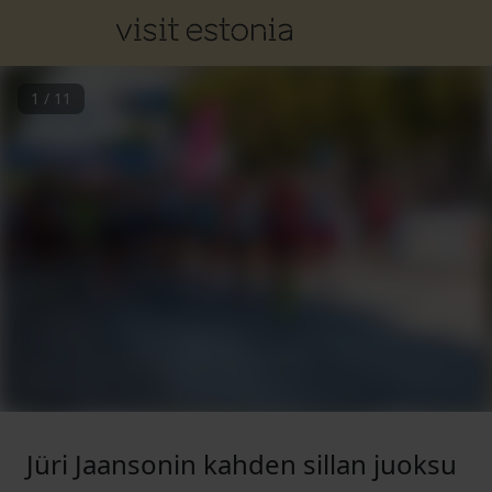
1
/
11
Jüri Jaansonin kahden sillan juoksu