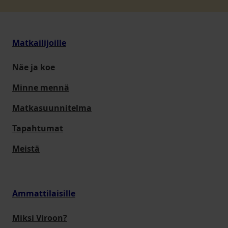
Matkailijoille
Näe ja koe
Minne mennä
Matkasuunnitelma
Tapahtumat
Meistä
Ammattilaisille
Miksi Viroon?