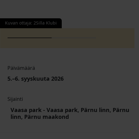
Kuvan ottaja
:
2Silla Klubi
Päivämäärä
5
.–
6
. syyskuuta 2026
Sijainti
Vaasa park
-
Vaasa park, Pärnu linn, Pärnu
linn, Pärnu maakond