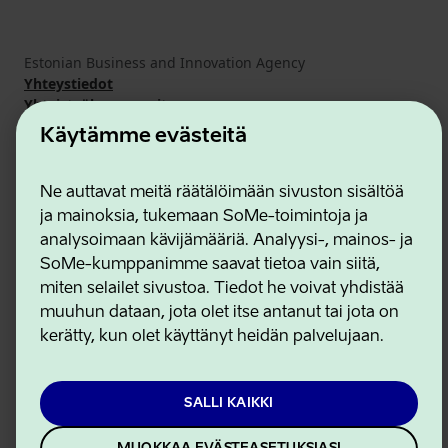
Estonian Business and Innovation Agency
Yhteystiedot
Yhteistyökumppanit
Käyttöehdot
Käytämme evästeitä
Eväste- ja tietosuojakäytäntö
Ne auttavat meitä räätälöimään sivuston sisältöä
ja mainoksia, tukemaan SoMe-toimintoja ja
analysoimaan kävijämääriä. Analyysi-, mainos- ja
SoMe-kumppanimme saavat tietoa vain siitä,
miten selailet sivustoa. Tiedot he voivat yhdistää
muuhun dataan, jota olet itse antanut tai jota on
kerätty, kun olet käyttänyt heidän palvelujaan.
SALLI KAIKKI