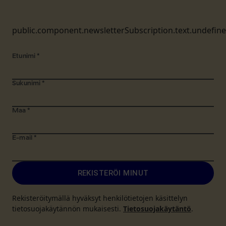
public.component.newsletterSubscription.text.undefin
Etunimi
*
Sukunimi
*
Maa
*
E-mail
*
REKISTERÖI MINUT
Rekisteröitymällä hyväksyt henkilötietojen käsittelyn
tietosuojakäytännön mukaisesti.
Tietosuojakäytäntö
.