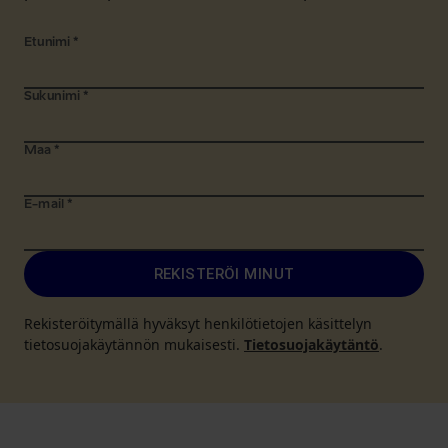
Etunimi
*
Sukunimi
*
Maa
*
E-mail
*
REKISTERÖI MINUT
Rekisteröitymällä hyväksyt henkilötietojen käsittelyn
tietosuojakäytännön mukaisesti.
Tietosuojakäytäntö
.