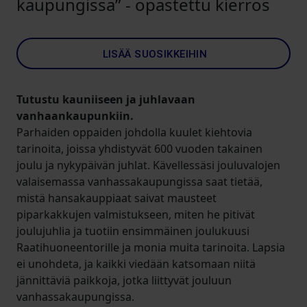
kaupungissa” - opastettu kierros
LISÄÄ SUOSIKKEIHIN
Tutustu kauniiseen ja juhlavaan
vanhaankaupunkiin.
Parhaiden oppaiden johdolla kuulet kiehtovia
tarinoita, joissa yhdistyvät 600 vuoden takainen
joulu ja nykypäivän juhlat. Kävellessäsi jouluvalojen
valaisemassa vanhassakaupungissa saat tietää,
mistä hansakauppiaat saivat mausteet
piparkakkujen valmistukseen, miten he pitivät
joulujuhlia ja tuotiin ensimmäinen joulukuusi
Raatihuoneentorille ja monia muita tarinoita. Lapsia
ei unohdeta, ja kaikki viedään katsomaan niitä
jännittäviä paikkoja, jotka liittyvät jouluun
vanhassakaupungissa.