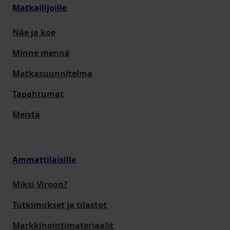
Matkailijoille
Näe ja koe
Minne mennä
Matkasuunnitelma
Tapahtumat
Meistä
Ammattilaisille
Miksi Viroon?
Tutkimukset ja tilastot
Markkinointimateriaalit