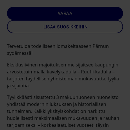
VARAA
LISÄÄ SUOSIKKEIHIN
Tervetuloa todelliseen lomakeitaaseen Pärnun
sydämessä!
Eksklusiivinen majoituksemme sijaitsee kaupungin
arvostetuimmalla kävelykadulla – Rüütli-kadulla –
tarjoten täydellisen yhdistelmän mukavuutta, tyyliä
ja sijaintia.
Tyylikkäästi sisustettu 3 makuuhuoneen huoneisto
yhdistää modernin luksuksen ja historiallisen
tunnelman. Kaikki yksityiskohdat on harkittu
huolellisesti maksimaalisen mukavuuden ja rauhan
tarjoamiseksi – korkealaatuiset vuoteet, täysin