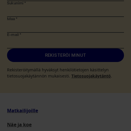
Sukunimi
*
Maa
*
E-mail
*
REKISTERÖI MINUT
Rekisteröitymällä hyväksyt henkilötietojen käsittelyn
tietosuojakäytännön mukaisesti.
Tietosuojakäytäntö
.
Matkailijoille
Näe ja koe