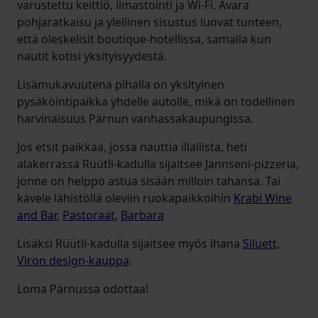
varustettu keittiö, ilmastointi ja Wi-Fi. Avara
pohjaratkaisu ja ylellinen sisustus luovat tunteen,
että oleskelisit boutique-hotellissa, samalla kun
nautit kotisi yksityisyydestä.
Lisämukavuutena pihalla on yksityinen
pysäköintipaikka yhdelle autolle, mikä on todellinen
harvinaisuus Pärnun vanhassakaupungissa.
Jos etsit paikkaa, jossa nauttia illallista, heti
alakerrassa Rüütli-kadulla sijaitsee Jannseni-pizzeria,
jonne on helppo astua sisään milloin tahansa. Tai
kävele lähistöllä oleviin ruokapaikkoihin
Krabi Wine
and Bar
,
Pastoraat
,
Barbara
Lisäksi Rüütli-kadulla sijaitsee myös ihana
Siluett,
Viron design-kauppa
.
Loma Pärnussa odottaa!