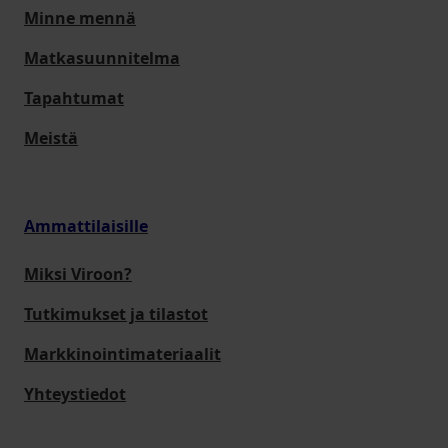
Minne mennä
Matkasuunnitelma
Tapahtumat
Meistä
Ammattilaisille
Miksi Viroon?
Tutkimukset ja tilastot
Markkinointimateriaalit
Yhteystiedot