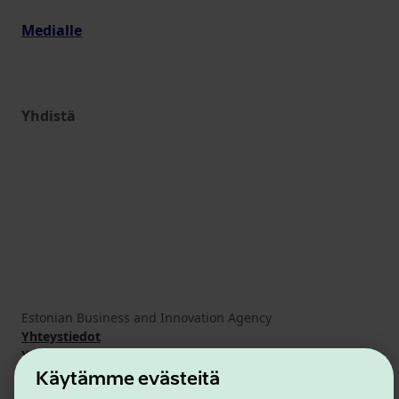
Medialle
Yhdistä
Estonian Business and Innovation Agency
Yhteystiedot
Yhteistyökumppanit
Käyttöehdot
Käytämme evästeitä
Eväste- ja tietosuojakäytäntö