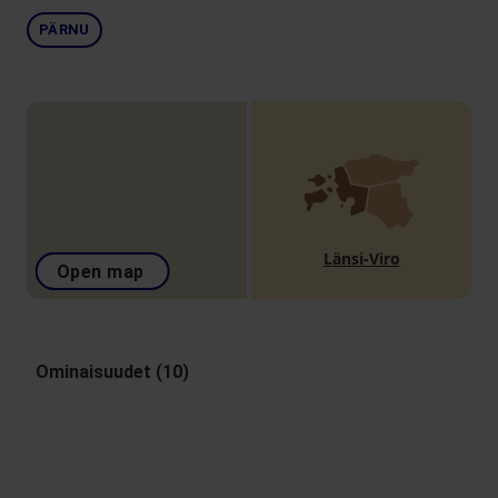
PÄRNU
Länsi-Viro
Open map
Ominaisuudet (10)