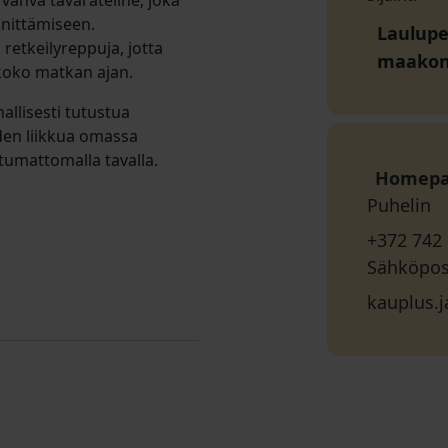
vahva tavarateline, joka
nnittämiseen.
Laulupeo
 retkeilyreppuja, jotta
maako
koko matkan ajan.
hallisesti tutustua
en liikkua omassa
htumattomalla tavalla.
Homep
Puhelin
+372 742
Sähköpos
kauplus.