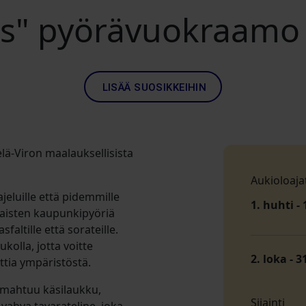
as" pyörävuokraamo
LISÄÄ SUOSIKKEIHIN
lä-Viron maalauksellisista
Aukioloaja
jeluille että pidemmille
1. huhti - 
naisten kaupunkipyöriä
faltille että sorateille.
ukolla, jotta voitte
2. loka - 3
ttia ympäristöstä.
 mahtuu käsilaukku,
Sijainti