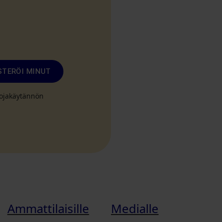
STERÖI MINUT
suojakäytännön
Ammattilaisille
Medialle