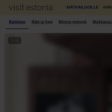
MATKAILIJOILLE
AMM
Kotisivu
Näe ja koe
Minne mennä
Matkasuu
1
/
9