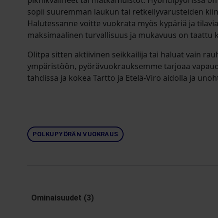
piknikvälineet tai matkamuistot. Hybridipyörissä on 
sopii suuremman laukun tai retkeilyvarusteiden kii
Halutessanne voitte vuokrata myös kypäriä ja tilavia
maksimaalinen turvallisuus ja mukavuus on taattu 
Olitpa sitten aktiivinen seikkailija tai haluat vain rau
ympäristöön, pyörävuokrauksemme tarjoaa vapaud
tahdissa ja kokea Tartto ja Etelä-Viro aidolla ja uno
POLKUPYÖRÄN VUOKRAUS
Ominaisuudet (3)