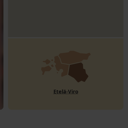
Etelä-Viro