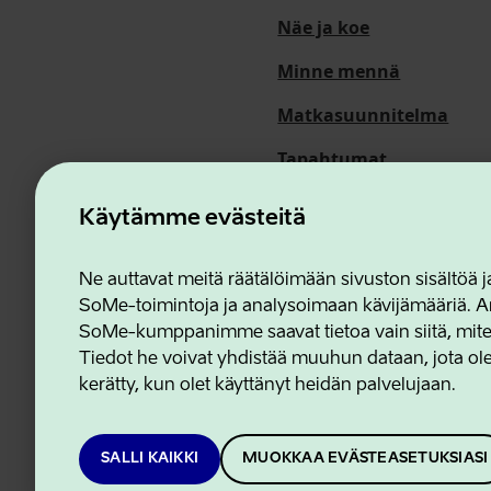
Näe ja koe
Minne mennä
Matkasuunnitelma
Tapahtumat
Meistä
Käytämme evästeitä
Ne auttavat meitä räätälöimään sivuston sisältöä
SoMe-toimintoja ja analysoimaan kävijämääriä. An
Estonian Business and In
SoMe-kumppanimme saavat tietoa vain siitä, miten 
Tiedot he voivat yhdistää muuhun dataan, jota olet
kerätty, kun olet käyttänyt heidän palvelujaan.
SALLI KAIKKI
MUOKKAA EVÄSTEASETUKSIASI