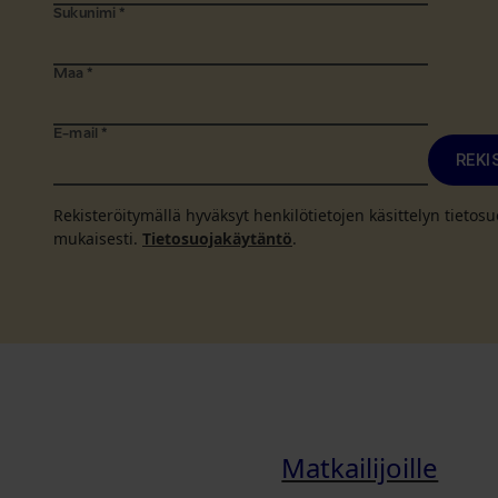
Sukunimi
*
Maa
*
E-mail
*
REKI
Rekisteröitymällä hyväksyt henkilötietojen käsittelyn tieto
mukaisesti.
Tietosuojakäytäntö
.
Matkailijoille