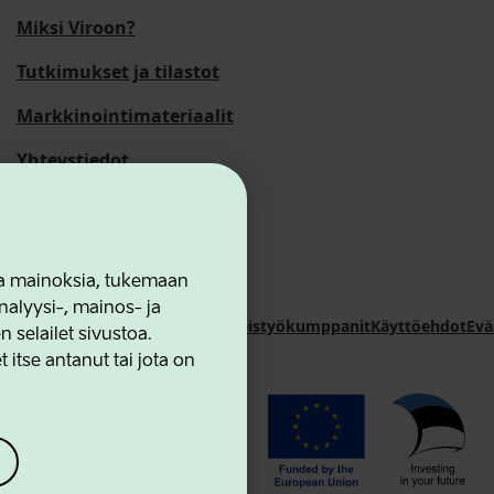
Miksi Viroon?
Tutkimukset ja tilastot
Markkinointimateriaalit
Yhteystiedot
 ja mainoksia, tukemaan
alyysi-, mainos- ja
novation Agency
Yhteystiedot
Yhteistyökumppanit
Käyttöehdot
Evä
selailet sivustoa.
 itse antanut tai jota on