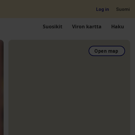
Log in
Suomi
Suosikit
Viron kartta
Haku
Open map