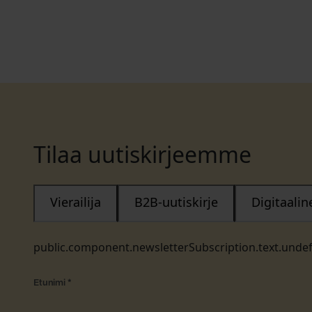
Tilaa uutiskirjeemme
Vierailija
B2B-uutiskirje
Digitaali
public.component.newsletterSubscription.text.unde
Etunimi
*