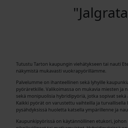
"Jalgrat
Tutustu Tarton kaupungin viehätykseen tai nauti Ete
näkymistä mukavasti vuokrapyörillämme.
Palvelumme on ihanteellinen sekä lyhyille kaupunkia
pyöräretkille. Valikoimassa on mukavia miesten ja 
sekä monipuolisia hybridipyöriä, jotka sopivat sekä as
Kaikki pyörät on varustettu vaihteilla ja turvallisella l
pysähdyksissä huoletta katsella ympärillenne ja nau
Kaupunkipyörissä on käytännöllinen etukori, johon