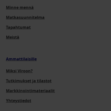
Minne mennä
Matkasuunnitelma
Tapahtumat
Meistä
Ammattilaisille
Miksi Viroon?
Tutkimukset ja tilastot
Markkinointimateriaalit
Yhteystiedot