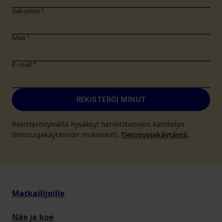
Sukunimi
*
Maa
*
E-mail
*
REKISTERÖI MINUT
Rekisteröitymällä hyväksyt henkilötietojen käsittelyn
tietosuojakäytännön mukaisesti.
Tietosuojakäytäntö
.
Matkailijoille
Näe ja koe