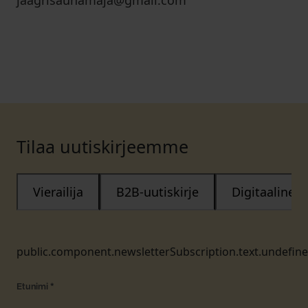
jaagrisaunamaja@gmail.com
Tilaa uutiskirjeemme
Vierailija
B2B-uutiskirje
Digitaalinen
public.component.newsletterSubscription.text.undefin
Etunimi
*