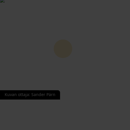
Kuvan ottaja
:
Sander Pärn