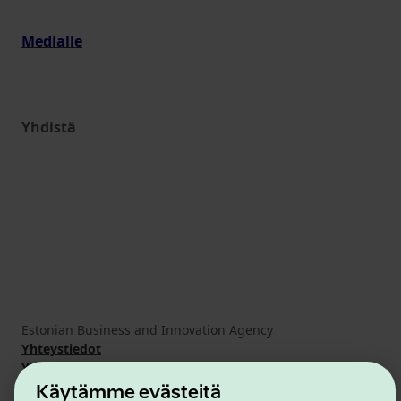
Medialle
Yhdistä
Estonian Business and Innovation Agency
Yhteystiedot
Yhteistyökumppanit
Käyttöehdot
Käytämme evästeitä