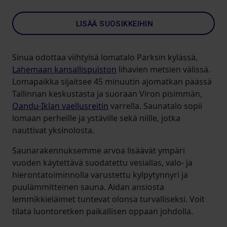
LISÄÄ SUOSIKKEIHIN
Sinua odottaa viihtyisä lomatalo Parksin kylässä,
Lahemaan kansallispuiston
lihavien metsien välissä.
Lomapaikka sijaitsee 45 minuutin ajomatkan päässä
Tallinnan keskustasta ja suoraan Viron pisimmän,
Oandu-Iklan vaellusreitin
varrella. Saunatalo sopii
lomaan perheille ja ystäville sekä niille, jotka
nauttivat yksinolosta.
Saunarakennuksemme arvoa lisäävät ympäri
vuoden käytettävä suodatettu vesiallas, valo- ja
hierontatoiminnolla varustettu kylpytynnyri ja
puulämmitteinen sauna. Aidan ansiosta
lemmikkieläimet tuntevat olonsa turvalliseksi. Voit
tilata luontoretken paikallisen oppaan johdolla.