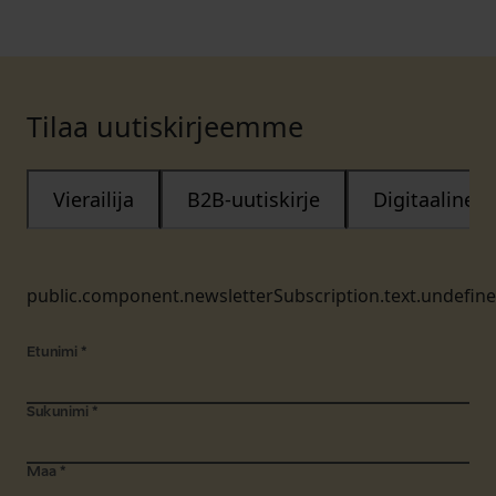
Tilaa uutiskirjeemme
Vierailija
B2B-uutiskirje
Digitaalinen
public.component.newsletterSubscription.text.undefin
Etunimi
*
Sukunimi
*
Maa
*