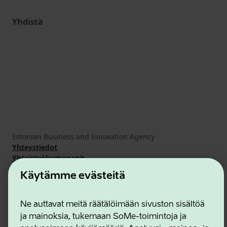
Yhdistä
Estonian Business and Innovation Agency
Yhteystiedot
Yhteistyökumppanit
Käyttöehdot
Käytämme evästeitä
Eväste- ja tietosuojakäytäntö
Ne auttavat meitä räätälöimään sivuston sisältöä
ja mainoksia, tukemaan SoMe-toimintoja ja