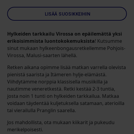
LISÄÄ SUOSIKKEIHIN
Hylkeiden tarkkailu Virossa on epäilemättä yksi
erikoisimmista luontokokemuksista
! Kutsumme
sinut mukaan hylkeenbongausretkellemme Pohjois-
Virossa, Malusi-saarten lähellä.
Retken aikana opimme lisää matkan varrella olevista
pienistä saarista ja Itämeren hylje-elämästä.
Viihdytämme norppia klassisella musiikilla ja
nautimme veneretkestä. Retki kestää 2-3 tuntia,
josta noin 1 tunti on hylkeiden tarkkailua. Matkaa
voidaan täydentää kuljetuksella satamaan, aterioilla
tai vierailulla Pranglin saarella.
Jos mahdollista, ota mukaan kiikarit ja pukeudu
merikelpoisesti.