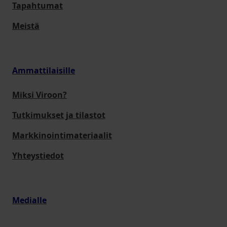
Tapahtumat
Meistä
Ammattilaisille
Miksi Viroon?
Tutkimukset ja tilastot
Markkinointimateriaalit
Yhteystiedot
Medialle