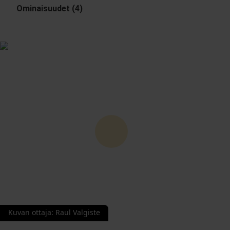
Ominaisuudet (4)
Kuvan ottaja
:
Raul Valgiste