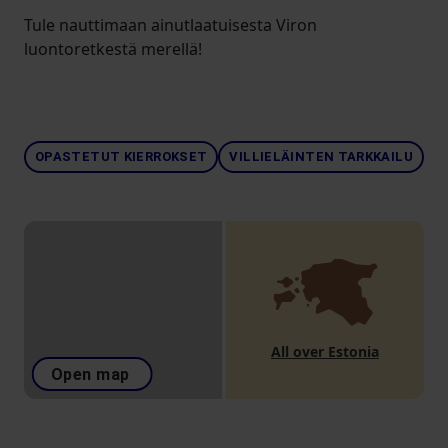
Tule nauttimaan ainutlaatuisesta Viron
luontoretkestä merellä!
OPASTETUT KIERROKSET
VILLIELÄINTEN TARKKAILU
All over Estonia
Open map