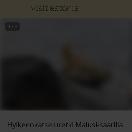
1
/
9
Hylkeenkatseluretki Malusi-saarilla