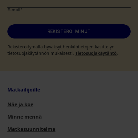
E-mail
*
REKISTERÖI MINUT
Rekisteröitymällä hyväksyt henkilötietojen käsittelyn
tietosuojakäytännön mukaisesti.
Tietosuojakäytäntö
.
Matkailijoille
Näe ja koe
Minne mennä
Matkasuunnitelma