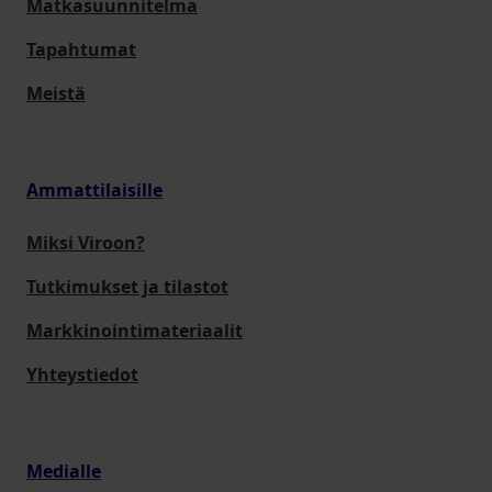
Matkasuunnitelma
Tapahtumat
Meistä
Ammattilaisille
Miksi Viroon?
Tutkimukset ja tilastot
Markkinointimateriaalit
Yhteystiedot
Medialle