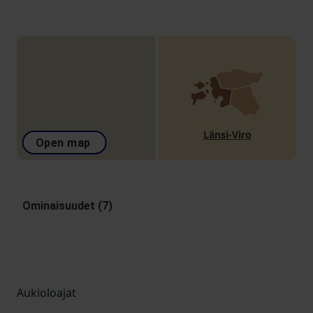
Länsi-Viro
Open map
Ominaisuudet (7)
Aukioloajat