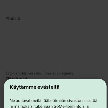
Yhdistä
Estonian Business and Innovation Agency
Yhteystiedot
Yhteistyökumppanit
Käytämme evästeitä
Käyttöehdot
Eväste- ja tietosuojakäytäntö
Ne auttavat meitä räätälöimään sivuston sisältöä
ja mainoksia, tukemaan SoMe-toimintoja ja