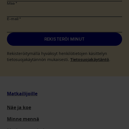
Maa
*
E-mail
*
REKISTERÖI MINUT
Rekisteröitymällä hyväksyt henkilötietojen käsittelyn
tietosuojakäytännön mukaisesti.
Tietosuojakäytäntö
.
Matkailijoille
Näe ja koe
Minne mennä