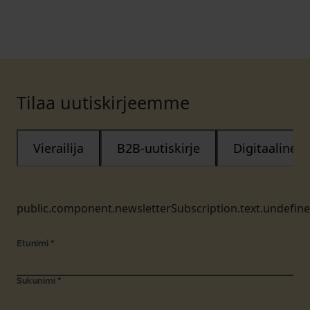
Tilaa uutiskirjeemme
Vierailija
B2B-uutiskirje
Digitaalinen
public.component.newsletterSubscription.text.undefin
Etunimi
*
Sukunimi
*