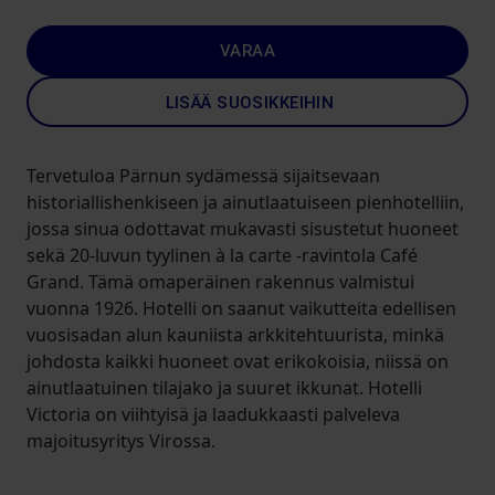
VARAA
LISÄÄ SUOSIKKEIHIN
Tervetuloa Pärnun sydämessä sijaitsevaan
historiallishenkiseen ja ainutlaatuiseen pienhotelliin,
jossa sinua odottavat mukavasti sisustetut huoneet
sekä 20-luvun tyylinen à la carte -ravintola Café
Grand. Tämä omaperäinen rakennus valmistui
vuonna 1926. Hotelli on saanut vaikutteita edellisen
vuosisadan alun kauniista arkkitehtuurista, minkä
johdosta kaikki huoneet ovat erikokoisia, niissä on
ainutlaatuinen tilajako ja suuret ikkunat. Hotelli
Victoria on viihtyisä ja laadukkaasti palveleva
majoitusyritys Virossa.