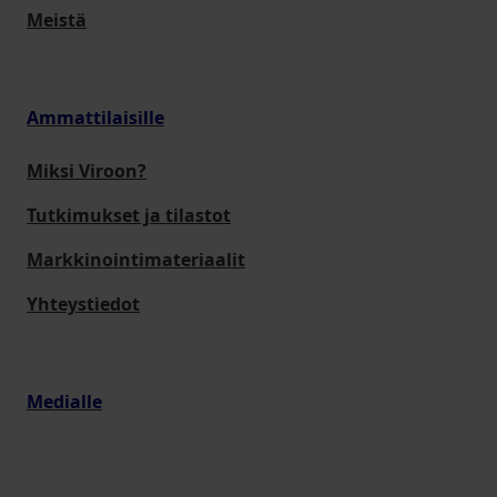
Meistä
Ammattilaisille
Miksi Viroon?
Tutkimukset ja tilastot
Markkinointimateriaalit
Yhteystiedot
Medialle