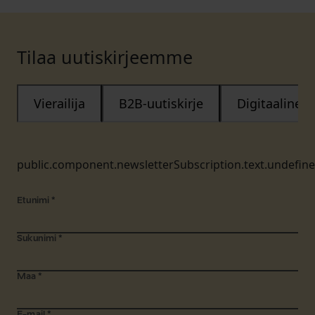
Tilaa uutiskirjeemme
Vierailija
B2B-uutiskirje
Digitaalinen
public.component.newsletterSubscription.text.undefin
Etunimi
*
Sukunimi
*
Maa
*