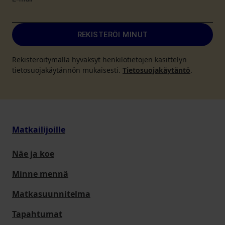
E-mail
*
REKISTERÖI MINUT
Rekisteröitymällä hyväksyt henkilötietojen käsittelyn
tietosuojakäytännön mukaisesti.
Tietosuojakäytäntö
.
Matkailijoille
Näe ja koe
Minne mennä
Matkasuunnitelma
Tapahtumat