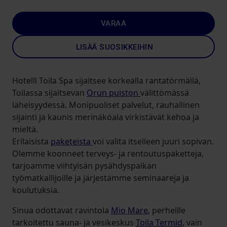
VARAA
LISÄÄ SUOSIKKEIHIN
Hotelli Toila Spa sijaitsee korkealla rantatörmällä,
Toilassa sijaitsevan
Orun puiston
välittömässä
läheisyydessä. Monipuoliset palvelut, rauhallinen
sijainti ja kaunis merinäköala virkistävät kehoa ja
mieltä.
Erilaisista
paketeista
voi valita itselleen juuri sopivan.
Olemme koonneet terveys- ja rentoutuspaketteja,
tarjoamme viihtyisän pysähdyspaikan
työmatkailijoille ja järjestämme seminaareja ja
koulutuksia.
Sinua odottavat ravintola
Mio Mare
, perheille
tarkoitettu sauna- ja vesikeskus
Toila Termid
, vain