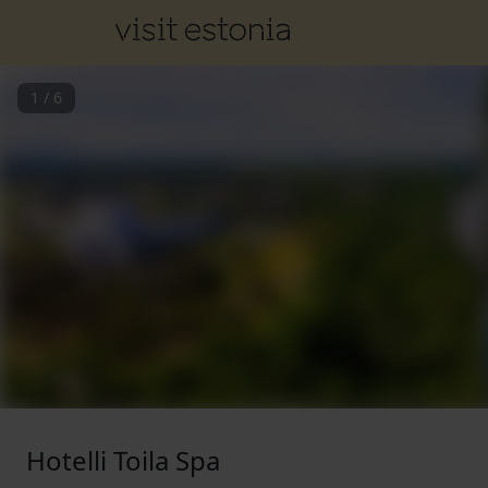
1
/
6
Hotelli Toila Spa