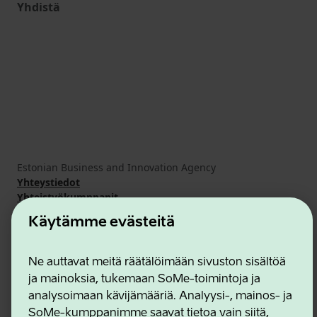
Yhdistä
Estonian Business and Innovation Agency
Yhteystiedot
Yhteistyökumppanit
Käyttöehdot
Käytämme evästeitä
Eväste- ja tietosuojakäytäntö
Ne auttavat meitä räätälöimään sivuston sisältöä
ja mainoksia, tukemaan SoMe-toimintoja ja
analysoimaan kävijämääriä. Analyysi-, mainos- ja
SoMe-kumppanimme saavat tietoa vain siitä,