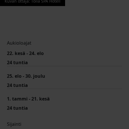
Kuvan ottaja
:
Toila SPA Hotell
Aukioloajat
22. kesä - 24. elo
24 tuntia
25. elo - 30. joulu
24 tuntia
1. tammi - 21. kesä
24 tuntia
Sijainti