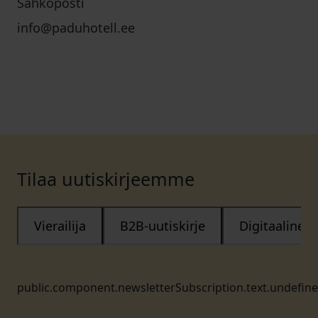
Sähköposti
info@paduhotell.ee
Tilaa uutiskirjeemme
Vierailija
B2B-uutiskirje
Digitaalinen
public.component.newsletterSubscription.text.undefin