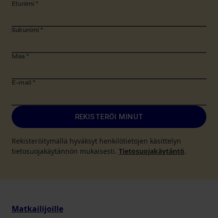
Etunimi
*
Sukunimi
*
Maa
*
E-mail
*
REKISTERÖI MINUT
Rekisteröitymällä hyväksyt henkilötietojen käsittelyn
tietosuojakäytännön mukaisesti.
Tietosuojakäytäntö
.
Matkailijoille