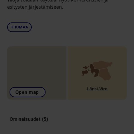
esitysten järjestämiseen.
HIIUMAA
Länsi-Viro
Open map
Ominaisuudet (5)