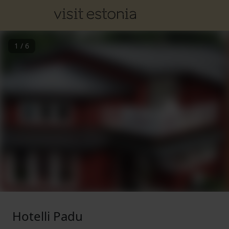
1
/
6
Hotelli Padu