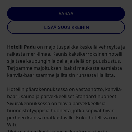
VARAA
LISÄÄ SUOSIKKEIHIN
Hotelli Padu
on majoituspaikka keskellä vehreyttä ja
raikasta meri-ilmaa. Kaunis kaksikerroksinen hotelli
sijaitsee kaupungin laidalla ja siellä on puusisustus.
Tarjoamme majoituksen lisäksi maukasta aamiaista
kahvila-baarissamme ja iltaisin runsasta illallista.
Hotellin päärakennuksessa on vastaanotto, kahvila-
baari, sauna ja parvekkeelliset Standard-huoneet.
Sivurakennuksessa on tilavia parvekkeellisia
huoneistotyyppisiä huoneita, jotka sopivat hyvin
perheen kanssa matkustaville. Koko hotellissa on
WiFi.
Tiloja voidaan käyttää myös konferenssien ja