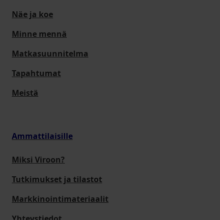
Näe ja koe
Minne mennä
Matkasuunnitelma
Tapahtumat
Meistä
Ammattilaisille
Miksi Viroon?
Tutkimukset ja tilastot
Markkinointimateriaalit
Yhteystiedot