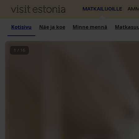
MATKAILIJOILLE
AMM
Kotisivu
Näe ja koe
Minne mennä
Matkasuu
1
/
16