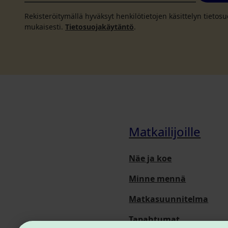
Rekisteröitymällä hyväksyt henkilötietojen käsittelyn tieto
mukaisesti.
Tietosuojakäytäntö
.
Matkailijoille
Näe ja koe
Minne mennä
Matkasuunnitelma
Tapahtumat