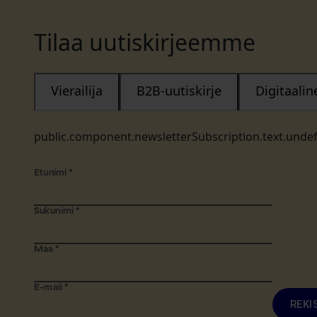
Tilaa uutiskirjeemme
Vierailija
B2B-uutiskirje
Digitaali
public.component.newsletterSubscription.text.unde
Etunimi
*
Sukunimi
*
Maa
*
E-mail
*
REKI