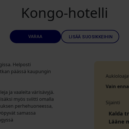
Kongo-hotelli
VARAA
LISÄÄ SUOSIKKEIHIN
issa. Helposti
atkan päässä kaupungin
Aukioloaja
Vain enn
ja ja vaaleita värisävyjä.
säksi myös sviitti omalla
Sijainti
ituksen perhehuoneessa,
t yöpyvät samassa
Kalda tn
ngyssä
Lääne 