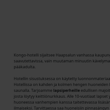
Kongo-hotelli sijaitsee Haapsalun vanhassa kaupung
saavutettavissa, vain muutaman minuutin kävelym
pääkadulta.
Hotellin sisustuksessa on käytetty luonnonmateriaale
Hotellissa on kahden ja kolmen hengen huoneiden li
saunalla. Tarjoamme
lapsiperheille
edullisen majo
josta löytyy keittiönurkkaus. Alle 10-vuotiaat lapse
huoneessa vanhempien kanssa taitettevassa lisäsä
ilmaiseksi. Tarvittaessa saa huoneisiin pinnasängyn