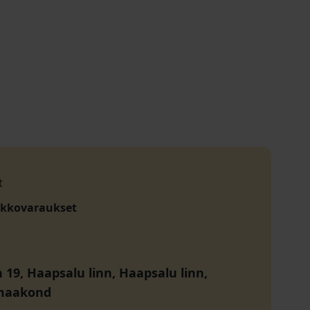
t
akkovaraukset
 19, Haapsalu linn, Haapsalu linn,
maakond