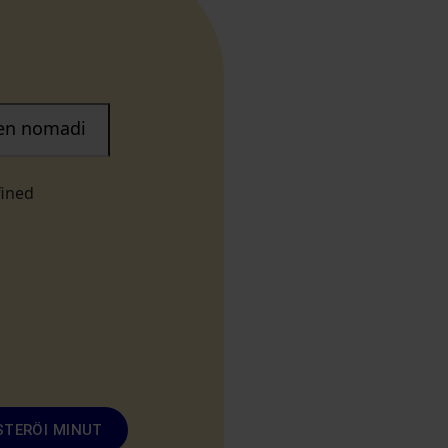
nen nomadi
fined
STERÖI MINUT