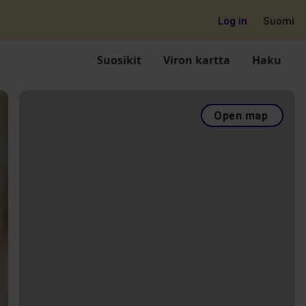
Log in
Suomi
Suosikit
Viron kartta
Haku
Open map