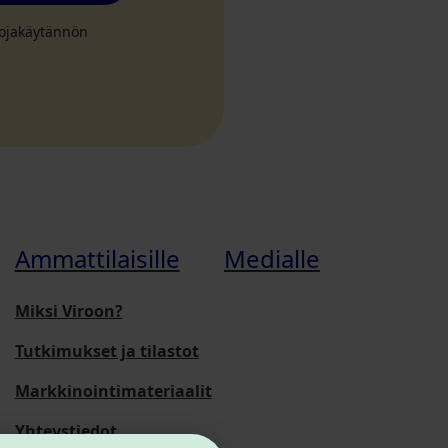
suojakäytännön
Ammattilaisille
Medialle
Miksi Viroon?
Tutkimukset ja tilastot
Markkinointimateriaalit
Yhteystiedot