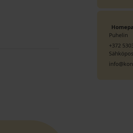
Homep
Puhelin
+372 530
Sähköpos
info@kon