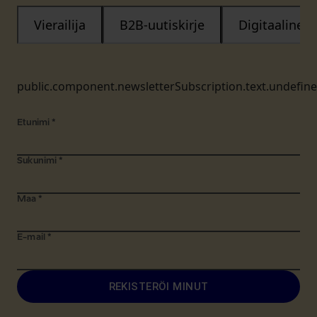
Vierailija
B2B-uutiskirje
Digitaalinen
public.component.newsletterSubscription.text.undefin
Etunimi
*
Sukunimi
*
Maa
*
E-mail
*
REKISTERÖI MINUT