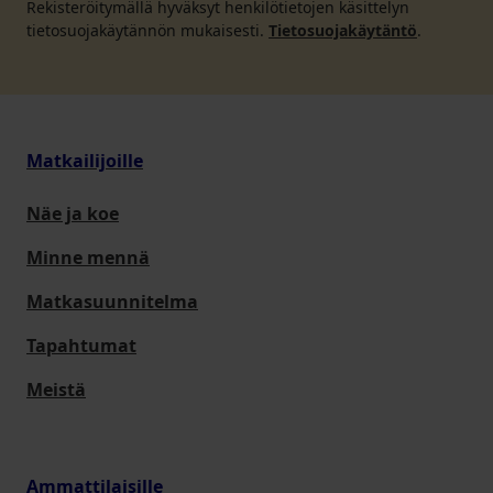
Rekisteröitymällä hyväksyt henkilötietojen käsittelyn
tietosuojakäytännön mukaisesti.
Tietosuojakäytäntö
.
Matkailijoille
Näe ja koe
Minne mennä
Matkasuunnitelma
Tapahtumat
Meistä
Ammattilaisille