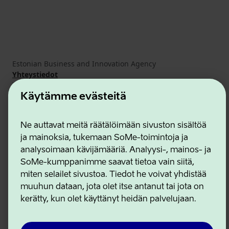
Estonian Business and Innovation Agency
Yhteystiedot
Yhteistyökumppanit
Käyttöehdot
Käytämme evästeitä
Eväste- ja tietosuojakäytäntö
Ne auttavat meitä räätälöimään sivuston sisältöä
ja mainoksia, tukemaan SoMe-toimintoja ja
analysoimaan kävijämääriä. Analyysi-, mainos- ja
SoMe-kumppanimme saavat tietoa vain siitä,
miten selailet sivustoa. Tiedot he voivat yhdistää
muuhun dataan, jota olet itse antanut tai jota on
kerätty, kun olet käyttänyt heidän palvelujaan.