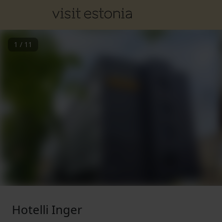
1
/
11
Hotelli Inger