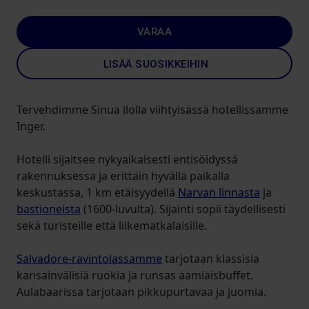
VARAA
LISÄÄ SUOSIKKEIHIN
Tervehdimme Sinua ilolla viihtyisässä hotellissamme
Inger.
Hotelli sijaitsee nykyaikaisesti entisöidyssä
rakennuksessa ja erittäin hyvällä paikalla
keskustassa, 1 km etäisyydellä
Narvan linnasta
ja
bastioneista
(1600-luvulta). Sijainti sopii täydellisesti
sekä turisteille että liikematkalaisille.
Salvadore-ravintolassamme
tarjotaan klassisia
kansainvälisiä ruokia ja runsas aamiaisbuffet.
Aulabaarissa tarjotaan pikkupurtavaa ja juomia.