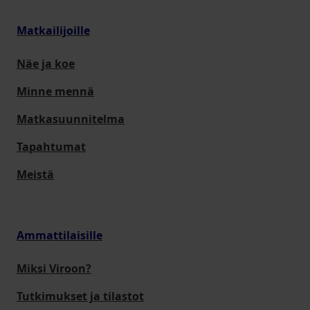
Matkailijoille
Näe ja koe
Minne mennä
Matkasuunnitelma
Tapahtumat
Meistä
Ammattilaisille
Miksi Viroon?
Tutkimukset ja tilastot