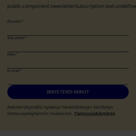
public.component.newsletterSubscription.text.undefin
Etunimi
*
Sukunimi
*
Maa
*
E-mail
*
REKISTERÖI MINUT
Rekisteröitymällä hyväksyt henkilötietojen käsittelyn
tietosuojakäytännön mukaisesti.
Tietosuojakäytäntö
.