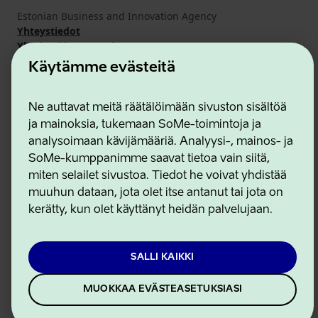
Estonian Business and Innovation Agency
Yhteystiedot
Yhteistyökumppanit
Käyttöehdot
Käytämme evästeitä
Eväste- ja tietosuojakäytäntö
Ne auttavat meitä räätälöimään sivuston sisältöä
ja mainoksia, tukemaan SoMe-toimintoja ja
analysoimaan kävijämääriä. Analyysi-, mainos- ja
SoMe-kumppanimme saavat tietoa vain siitä,
miten selailet sivustoa. Tiedot he voivat yhdistää
muuhun dataan, jota olet itse antanut tai jota on
kerätty, kun olet käyttänyt heidän palvelujaan.
SALLI KAIKKI
MUOKKAA EVÄSTEASETUKSIASI