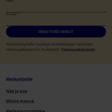
Maa
*
E-mail
*
REKISTERÖI MINUT
Rekisteröitymällä hyväksyt henkilötietojen käsittelyn
tietosuojakäytännön mukaisesti.
Tietosuojakäytäntö
.
Matkailijoille
Näe ja koe
Minne mennä
Matkasuunnitelma