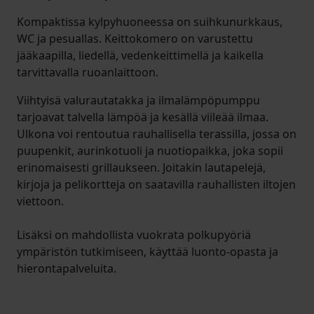
Kompaktissa kylpyhuoneessa on suihkunurkkaus,
WC ja pesuallas. Keittokomero on varustettu
jääkaapilla, liedellä, vedenkeittimellä ja kaikella
tarvittavalla ruoanlaittoon.
Viihtyisä valurautatakka ja ilmalämpöpumppu
tarjoavat talvella lämpöä ja kesällä viileää ilmaa.
Ulkona voi rentoutua rauhallisella terassilla, jossa on
puupenkit, aurinkotuoli ja nuotiopaikka, joka sopii
erinomaisesti grillaukseen. Joitakin lautapelejä,
kirjoja ja pelikortteja on saatavilla rauhallisten iltojen
viettoon.
Lisäksi on mahdollista vuokrata polkupyöriä
ympäristön tutkimiseen, käyttää luonto-opasta ja
hierontapalveluita.