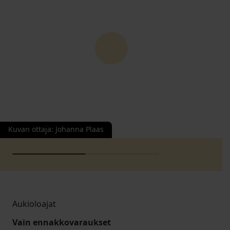
Kuvan ottaja
:
Johanna Plaas
Aukioloajat
Vain ennakkovaraukset