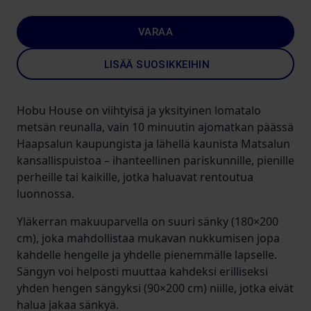
VARAA
LISÄÄ SUOSIKKEIHIN
Hobu House on viihtyisä ja yksityinen lomatalo
metsän reunalla, vain 10 minuutin ajomatkan päässä
Haapsalun kaupungista ja lähellä kaunista Matsalun
kansallispuistoa – ihanteellinen pariskunnille, pienille
perheille tai kaikille, jotka haluavat rentoutua
luonnossa.
Yläkerran makuuparvella on suuri sänky (180×200
cm), joka mahdollistaa mukavan nukkumisen jopa
kahdelle hengelle ja yhdelle pienemmälle lapselle.
Sängyn voi helposti muuttaa kahdeksi erilliseksi
yhden hengen sängyksi (90×200 cm) niille, jotka eivät
halua jakaa sänkyä.