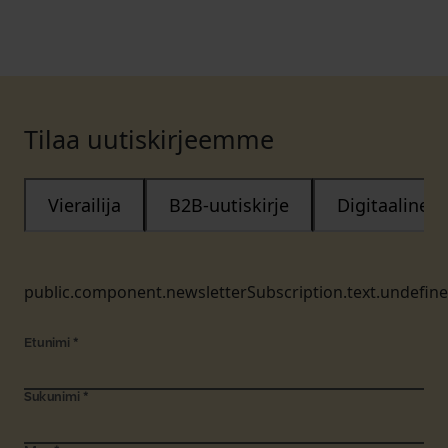
Tilaa uutiskirjeemme
Vierailija
B2B-uutiskirje
Digitaalinen
public.component.newsletterSubscription.text.undefin
Etunimi
*
Sukunimi
*