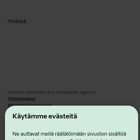
Yhdistä
Estonian Business and Innovation Agency
Yhteystiedot
Yhteistyökumppanit
Käyttöehdot
Käytämme evästeitä
Eväste- ja tietosuojakäytäntö
Ne auttavat meitä räätälöimään sivuston sisältöä