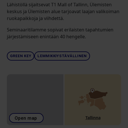
Lähistöllä sijaitsevat T1 Mall of Tallinn, Ülemisten
keskus ja Ülemisten alue tarjoavat laajan valikoiman
ruokapaikkoja ja viihdettä.
Seminaaritilamme sopivat erilaisten tapahtumien
järjestämiseen enintään 40 hengelle.
GREEN KEY
LEMMIKKIYSTÄVÄLLINEN
Tallinna
Open map