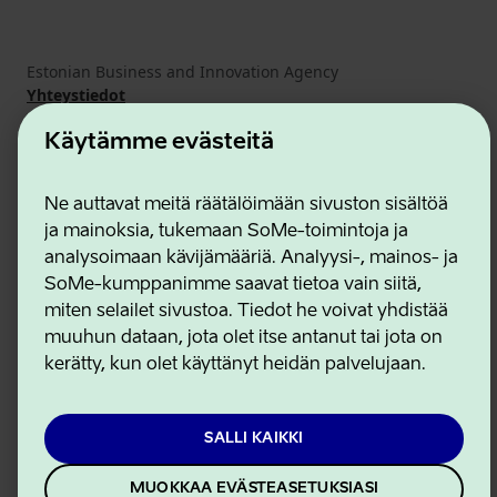
Estonian Business and Innovation Agency
Yhteystiedot
Yhteistyökumppanit
Käyttöehdot
Käytämme evästeitä
Eväste- ja tietosuojakäytäntö
Ne auttavat meitä räätälöimään sivuston sisältöä
ja mainoksia, tukemaan SoMe-toimintoja ja
analysoimaan kävijämääriä. Analyysi-, mainos- ja
SoMe-kumppanimme saavat tietoa vain siitä,
miten selailet sivustoa. Tiedot he voivat yhdistää
muuhun dataan, jota olet itse antanut tai jota on
kerätty, kun olet käyttänyt heidän palvelujaan.
SALLI KAIKKI
MUOKKAA EVÄSTEASETUKSIASI