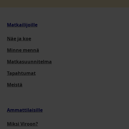
Matkailijoille
Näe ja koe
Minne mennä
Matkasuunnitelma
Tapahtumat
Meistä
Ammattilaisille
Miksi Viroon?