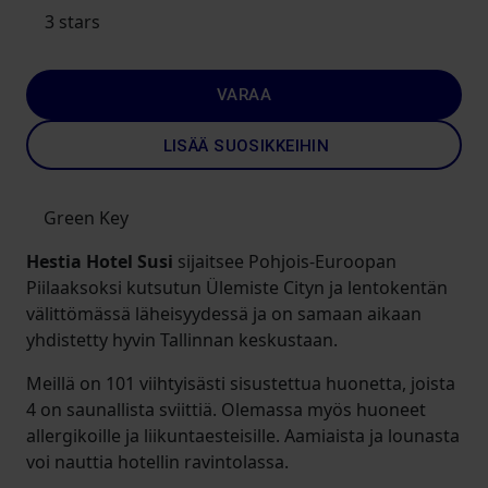
3 stars
VARAA
LISÄÄ SUOSIKKEIHIN
Green Key
Hestia Hotel Susi
sijaitsee Pohjois-Euroopan
Piilaaksoksi kutsutun Ülemiste Cityn ja lentokentän
välittömässä läheisyydessä ja on samaan aikaan
yhdistetty hyvin Tallinnan keskustaan.
Meillä on 101 viihtyisästi sisustettua huonetta, joista
4 on saunallista sviittiä. Olemassa myös huoneet
allergikoille ja liikuntaesteisille. Aamiaista ja lounasta
voi nauttia hotellin ravintolassa.