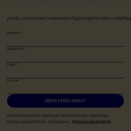
public.component.newsletterSubscription.text.undefin
Etunimi
*
Sukunimi
*
Maa
*
E-mail
*
REKISTERÖI MINUT
Rekisteröitymällä hyväksyt henkilötietojen käsittelyn
tietosuojakäytännön mukaisesti.
Tietosuojakäytäntö
.