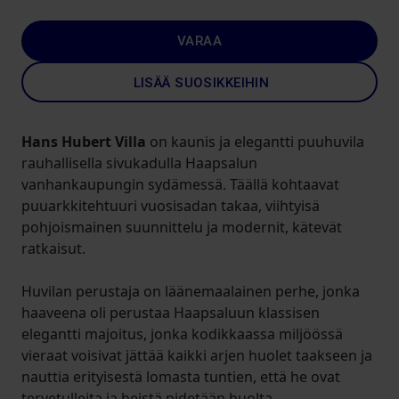
VARAA
LISÄÄ SUOSIKKEIHIN
Hans Hubert Villa
on kaunis ja elegantti puuhuvila
rauhallisella sivukadulla Haapsalun
vanhankaupungin sydämessä. Täällä kohtaavat
puuarkkitehtuuri vuosisadan takaa, viihtyisä
pohjoismainen suunnittelu ja modernit, kätevät
ratkaisut.
Huvilan perustaja on läänemaalainen perhe, jonka
haaveena oli perustaa Haapsaluun klassisen
elegantti majoitus, jonka kodikkaassa miljöössä
vieraat voisivat jättää kaikki arjen huolet taakseen ja
nauttia erityisestä lomasta tuntien, että he ovat
tervetulleita ja heistä pidetään huolta.