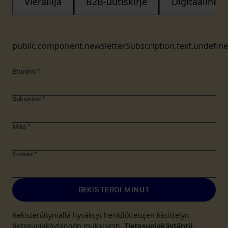
Vierailija
B2B-uutiskirje
Digitaalinen
public.component.newsletterSubscription.text.undefin
Etunimi
*
Sukunimi
*
Maa
*
E-mail
*
REKISTERÖI MINUT
Rekisteröitymällä hyväksyt henkilötietojen käsittelyn
tietosuojakäytännön mukaisesti.
Tietosuojakäytäntö
.