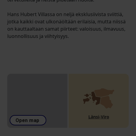
Hans Hubert Villassa on neljä eksklusiivista sviittiä,
jotka kaikki ovat ulkonäöltään erilaisia, mutta niissä
on kauttaaltaan samat piirteet: valoisuus, ilmavuus,
luonnollisuus ja viihtyisyys.
Länsi-Viro
Open map