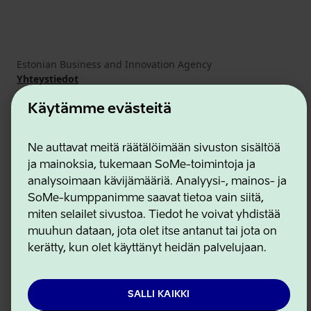
Estonian Business and Innovation Agency
Yhteystiedot
Yhteistyökumppanit
Käyttöehdot
Käytämme evästeitä
Eväste- ja tietosuojakäytäntö
Ne auttavat meitä räätälöimään sivuston sisältöä
ja mainoksia, tukemaan SoMe-toimintoja ja
analysoimaan kävijämääriä. Analyysi-, mainos- ja
SoMe-kumppanimme saavat tietoa vain siitä,
miten selailet sivustoa. Tiedot he voivat yhdistää
muuhun dataan, jota olet itse antanut tai jota on
kerätty, kun olet käyttänyt heidän palvelujaan.
SALLI KAIKKI