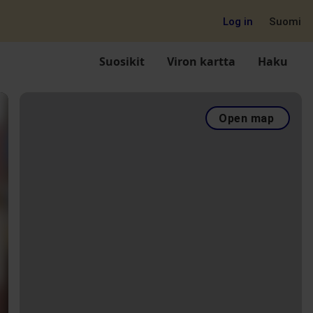
Log in
Suomi
Suosikit
Viron kartta
Haku
Open map