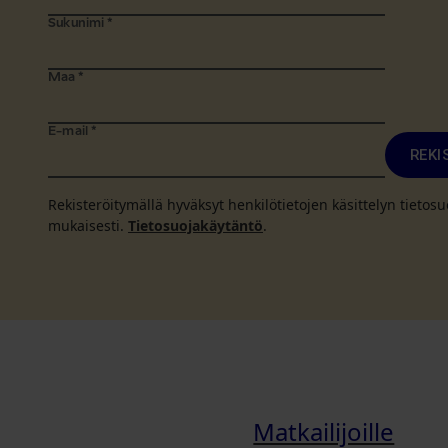
Sukunimi
*
Maa
*
E-mail
*
REKI
Rekisteröitymällä hyväksyt henkilötietojen käsittelyn tieto
mukaisesti.
Tietosuojakäytäntö
.
Matkailijoille