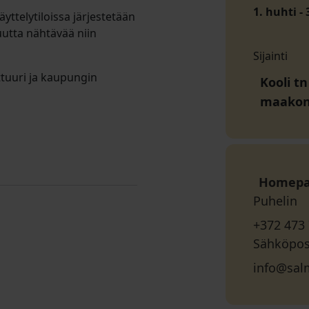
1. huhti -
ttelytiloissa järjestetään
 uutta nähtävää niin
Sijainti
ttuuri ja kaupungin
Kooli tn
maako
Homep
Puhelin
+372 473
Sähköpos
info@sal