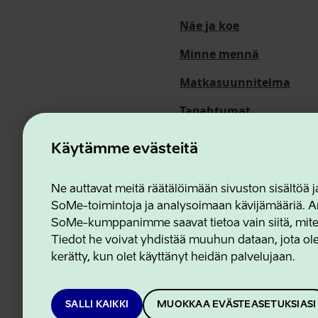
Näe ja koe
Minne mennä
Matkasuunnitelma
Tapahtumat
Meistä
Käytämme evästeitä
Ne auttavat meitä räätälöimään sivuston sisältöä
SoMe-toimintoja ja analysoimaan kävijämääriä. An
Estonian Business and In
SoMe-kumppanimme saavat tietoa vain siitä, miten 
Tiedot he voivat yhdistää muuhun dataan, jota olet
kerätty, kun olet käyttänyt heidän palvelujaan.
SALLI KAIKKI
MUOKKAA EVÄSTEASETUKSIASI