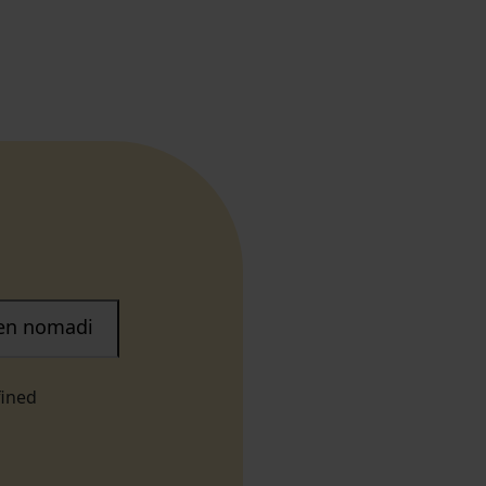
nen nomadi
fined