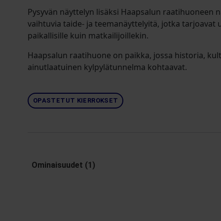
Pysyvän näyttelyn lisäksi Haapsalun raatihuoneen näy
vaihtuvia taide- ja teemanäyttelyitä, jotka tarjoavat
paikallisille kuin matkailijoillekin.
Haapsalun raatihuone on paikka, jossa historia, kul
ainutlaatuinen kylpylätunnelma kohtaavat.
OPASTETUT KIERROKSET
Ominaisuudet (1)