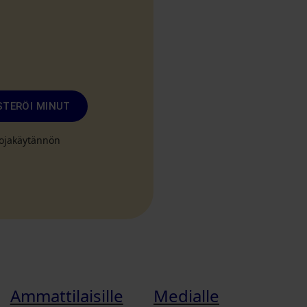
STERÖI MINUT
suojakäytännön
Ammattilaisille
Medialle