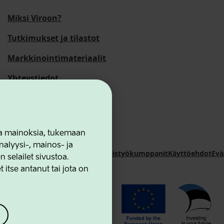
Miksi Viroon?
Tutkimukset ja tilastot
Markkinointimateriaalit
Yhteystiedot
 ja mainoksia, tukemaan
alyysi-, mainos- ja
novation Agency
Yhteystiedot
Yhteistyökumppanit
Käyttöehdot
Evä
selailet sivustoa.
 itse antanut tai jota on