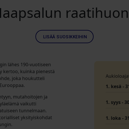
aapsalun raatihuo
LISÄÄ SUOSIKKEIHIN
in lähes 190-vuotiseen
ly kertoo, kuinka pienestä
Aukioloaja
hde, joka houkutteli
ta Eurooppaa.
1. kesä - 3
tyyn, mutahoitojen ja
1. syys - 3
yläelämä vaikutti
aatuiseen tunnelmaan.
torialliset yksityiskohdat
1. loka - 3
ungin.