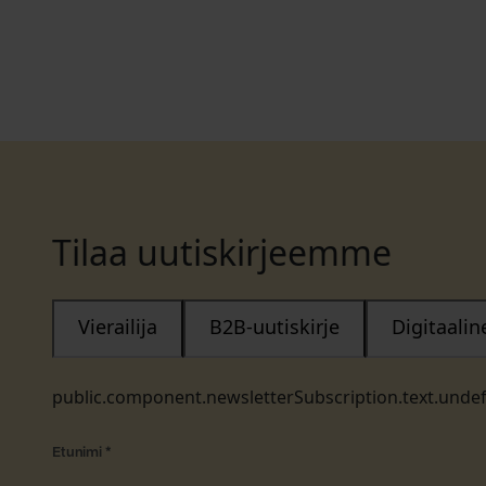
Tilaa uutiskirjeemme
Vierailija
B2B-uutiskirje
Digitaali
public.component.newsletterSubscription.text.unde
Etunimi
*