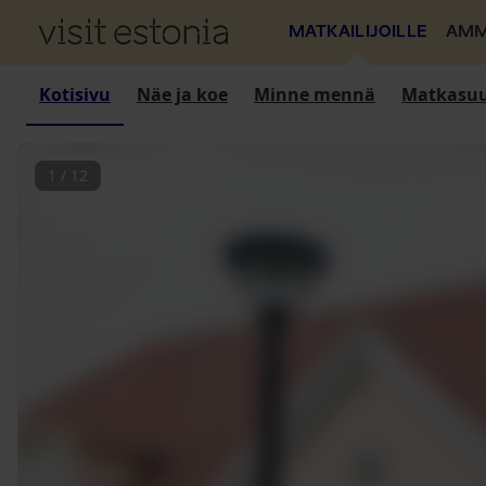
MATKAILIJOILLE
AMM
Kotisivu
Näe ja koe
Minne mennä
Matkasuu
1
/
12