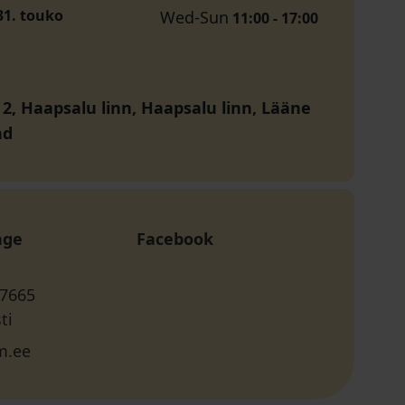
 31. touko
Wed-Sun
11:00 - 17:00
 2, Haapsalu linn, Haapsalu linn, Lääne
nd
age
Facebook
 7665
ti
m.ee