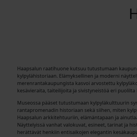
H
Haapsalun raatihuone kutsuu tutustumaan kaupung
kylpylähistoriaan. Elämyksellinen ja moderni näytte
merenrantakaupungista kasvoi arvostettu kylpyläko
kesävieraita, taiteilijoita ja sivistyneistöä eri puolil
Museossa pääset tutustumaan kylpyläkulttuurin syn
rantapromenadin historiaan sekä siihen, miten kylp
Haapsalun arkkitehtuuriin, elämäntapaan ja ainutl
Näyttelyissä vanhat valokuvat, esineet, tarinat ja his
herättävät henkiin entisaikojen elegantin kesäkaup