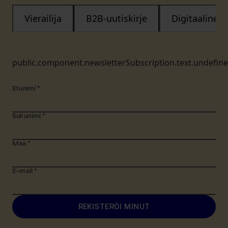
Vierailija
B2B-uutiskirje
Digitaalinen
public.component.newsletterSubscription.text.undefin
Etunimi
*
Sukunimi
*
Maa
*
E-mail
*
REKISTERÖI MINUT