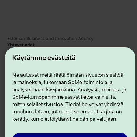
Estonian Business and Innovation Agency
Yhteystiedot
Yhteistyökumppanit
Käyttöehdot
Käytämme evästeitä
Eväste- ja tietosuojakäytäntö
Ne auttavat meitä räätälöimään sivuston sisältöä
ja mainoksia, tukemaan SoMe-toimintoja ja
analysoimaan kävijämääriä. Analyysi-, mainos- ja
SoMe-kumppanimme saavat tietoa vain siitä,
miten selailet sivustoa. Tiedot he voivat yhdistää
muuhun dataan, jota olet itse antanut tai jota on
kerätty, kun olet käyttänyt heidän palvelujaan.