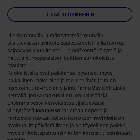
LISÄÄ SUOSIKKEIHIN
Hiekkarannalla ja mäntymetsän reunalla
sijaitsevassa ravintola Eaglessa voit ihailla henkeä
salpaavan kauniita meri- ja golfkenttänäkymiä ja
nauttia eurooppalaisen keittiön aurinkoisista
mauista.
Ruokalistalta ovat paikkansa löytäneet myös
paikallinen raaka-aine ja merenelävät, joita on
inspiroinut ravintolan sijainti Pärnu Bay Golf Links -
kentällä, jonka vaakunalintu on kalasääski.
Ensimmäisessä kerroksessa sijaitsevassa
viihtyisässä
loungessa
tarjotaan nopeaa ja
ravitsevaa ruokaa, toisen kerroksen
ravintola
on
avoinna iltapäivästä iltaan ja on täydellinen paikka
myös erikoistapahtumiin kuten konsertit, seminaarit