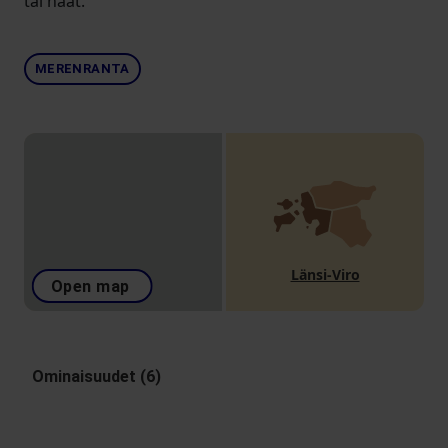
tai häät.
MERENRANTA
Länsi-Viro
Open map
Ominaisuudet (6)