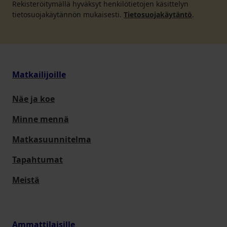
Rekisteröitymällä hyväksyt henkilötietojen käsittelyn
tietosuojakäytännön mukaisesti.
Tietosuojakäytäntö
.
Matkailijoille
Näe ja koe
Minne mennä
Matkasuunnitelma
Tapahtumat
Meistä
Ammattilaisille