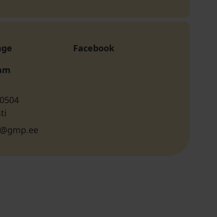
age
Facebook
ram
 0504
ti
l@gmp.ee