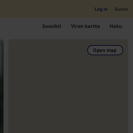
Log in
Suomi
Suosikit
Viron kartta
Haku
Open map