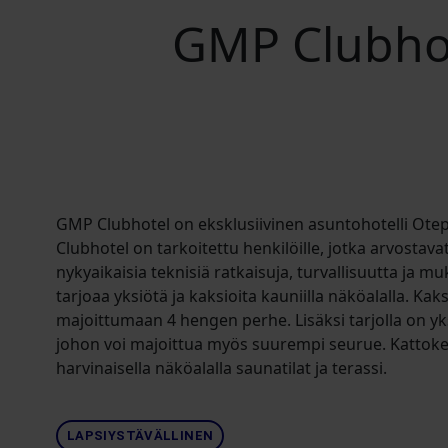
GMP Clubhote
GMP Clubhotel on eksklusiivinen asuntohotelli Otep
Clubhotel on tarkoitettu henkilöille, jotka arvostava
nykyaikaisia teknisiä ratkaisuja, turvallisuutta ja m
tarjoaa yksiötä ja kaksioita kauniilla näköalalla. 
majoittumaan 4 hengen perhe. Lisäksi tarjolla on yk
johon voi majoittua myös suurempi seurue. Kattoker
harvinaisella näköalalla saunatilat ja terassi.
LAPSIYSTÄVÄLLINEN