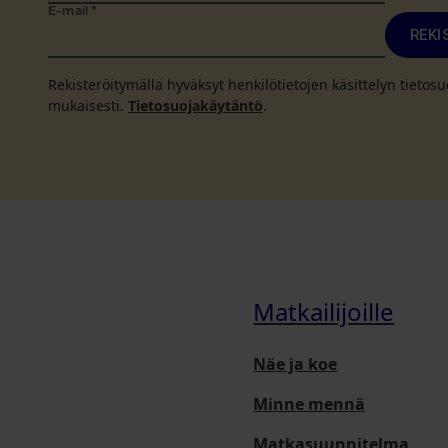
E-mail
*
REKI
Rekisteröitymällä hyväksyt henkilötietojen käsittelyn tieto
mukaisesti.
Tietosuojakäytäntö
.
Matkailijoille
Näe ja koe
Minne mennä
Matkasuunnitelma