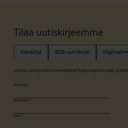
Tilaa uutiskirjeemme
Vierailija
B2B-uutiskirje
Digitaali
public.component.newsletterSubscription.text.unde
Etunimi
*
Sukunimi
*
Maa
*