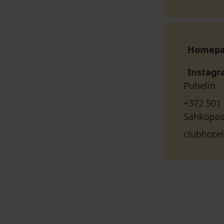
Homep
Instag
Puhelin
+372 501
Sähköpos
clubhote