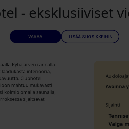
l - eksklusiiviset 
VARAA
LISÄÄ SUOSIKKEIHIN
äällä Pyhäjärven rannalla.
t laadukasta interiööriä,
Aukioloaja
ukavuutta. Clubhotel
Kaksioon mahtuu mukavasti
Avoinna 
si kolmio omalla saunalla,
roksessa sijaitsevat
Sijainti
Tennisev
Valga 