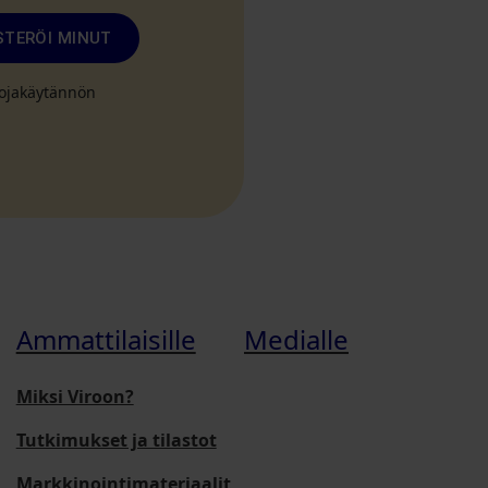
STERÖI MINUT
suojakäytännön
Ammattilaisille
Medialle
Miksi Viroon?
Tutkimukset ja tilastot
Markkinointimateriaalit