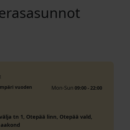
vierasasunnot
t
ympäri vuoden
Mon-Sun
09:00 - 22:00
älja tn 1, Otepää linn, Otepää vald,
maakond