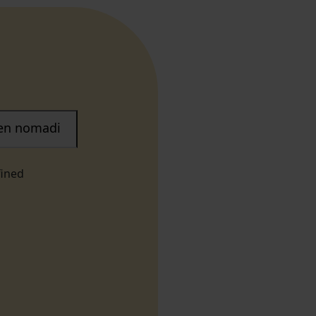
nen nomadi
fined