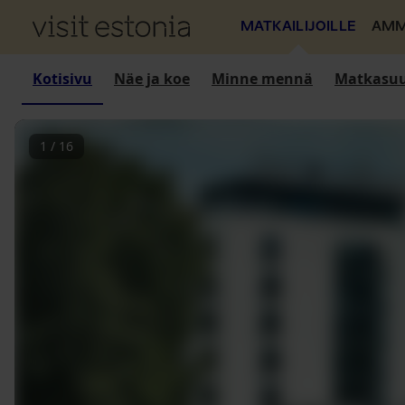
MATKAILIJOILLE
AMM
Kotisivu
Näe ja koe
Minne mennä
Matkasuu
1
/
16