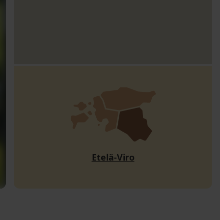
Etelä-Viro