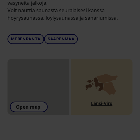
väsyneitä jalkoja.
Voit nauttia saunasta seuralaisesi kanssa
höyrysaunassa, löylysaunassa ja sanariumissa.
MERENRANTA
SAARENMAA
Länsi-Viro
Open map