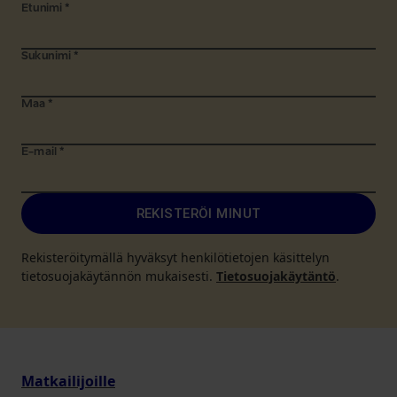
Etunimi
*
Sukunimi
*
Maa
*
E-mail
*
REKISTERÖI MINUT
Rekisteröitymällä hyväksyt henkilötietojen käsittelyn
tietosuojakäytännön mukaisesti.
Tietosuojakäytäntö
.
Matkailijoille