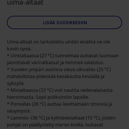
uima-altaat
LISÄÄ SUOSIKKEIHIN
Uima-altaat on tarkoitettu uintiin eivätkä ne ole
kovin syviä.
* Uintialtaassa (27 °C) tunnelmaa auttavat luomaan
jännittävät väriratkaisut ja himmeä valaistus.
* Vuoden ympäri avoinna oleva ulkoallas (25 °C)
mahdollistaa pidentää kesäkautta keväällä ja
syksyllä.
* Minialtaassa (33 °C) voit nauttia vedenalaisesta
hieronnasta. Sopii pulikointiin lapsille.
* Poreallas (36 °C) auttaa lievittämään stressiä ja
väsymystä.
* Lämmin- (36 °C) ja kylmävesialtaat (15 °C), joiden
pohjat on päällystetty meren kivillä, hoitavat