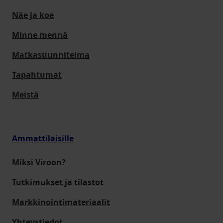
Näe ja koe
Minne mennä
Matkasuunnitelma
Tapahtumat
Meistä
Ammattilaisille
Miksi Viroon?
Tutkimukset ja tilastot
Markkinointimateriaalit
Yhteystiedot