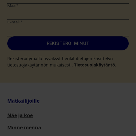
Maa
*
E-mail
*
REKISTERÖI MINUT
Rekisteröitymällä hyväksyt henkilötietojen käsittelyn
tietosuojakäytännön mukaisesti.
Tietosuojakäytäntö
.
Matkailijoille
Näe ja koe
Minne mennä