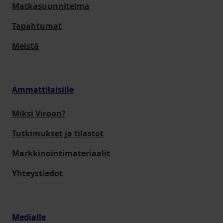
Matkasuunnitelma
Tapahtumat
Meistä
Ammattilaisille
Miksi Viroon?
Tutkimukset ja tilastot
Markkinointimateriaalit
Yhteystiedot
Medialle