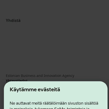
Yhdistä
Estonian Business and Innovation Agency
Yhteystiedot
Yhteistyökumppanit
Käytämme evästeitä
Käyttöehdot
Eväste- ja tietosuojakäytäntö
Ne auttavat meitä räätälöimään sivuston sisältöä