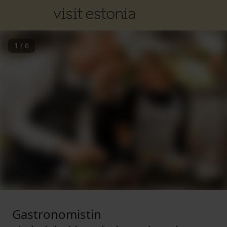
1
/
6
Gastronomistin