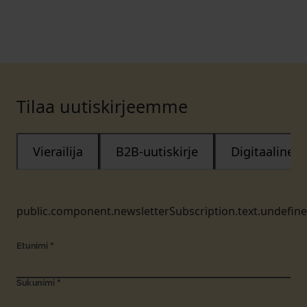
Tilaa uutiskirjeemme
Vierailija
B2B-uutiskirje
Digitaalinen
public.component.newsletterSubscription.text.undefin
Etunimi
*
Sukunimi
*