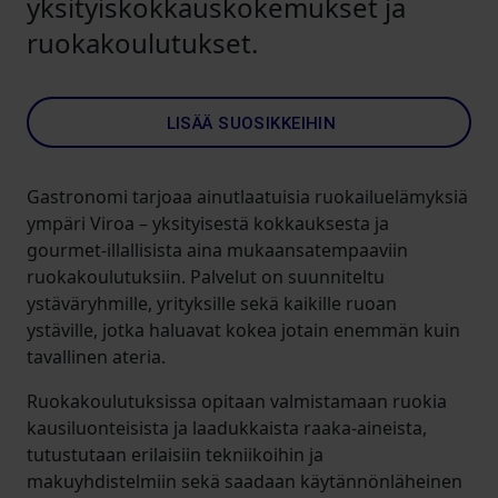
yksityiskokkauskokemukset ja
ruokakoulutukset.
LISÄÄ SUOSIKKEIHIN
Gastronomi tarjoaa ainutlaatuisia ruokailuelämyksiä
ympäri Viroa – yksityisestä kokkauksesta ja
gourmet-illallisista aina mukaansatempaaviin
ruokakoulutuksiin. Palvelut on suunniteltu
ystäväryhmille, yrityksille sekä kaikille ruoan
ystäville, jotka haluavat kokea jotain enemmän kuin
tavallinen ateria.
Ruokakoulutuksissa opitaan valmistamaan ruokia
kausiluonteisista ja laadukkaista raaka-aineista,
tutustutaan erilaisiin tekniikoihin ja
makuyhdistelmiin sekä saadaan käytännönläheinen