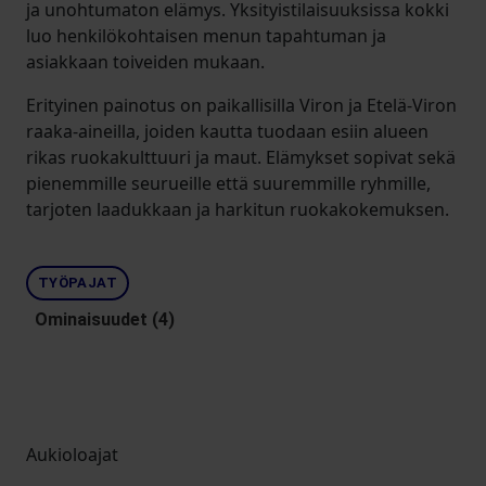
ja unohtumaton elämys. Yksityistilaisuuksissa kokki
luo henkilökohtaisen menun tapahtuman ja
asiakkaan toiveiden mukaan.
Erityinen painotus on paikallisilla Viron ja Etelä-Viron
raaka-aineilla, joiden kautta tuodaan esiin alueen
rikas ruokakulttuuri ja maut. Elämykset sopivat sekä
pienemmille seurueille että suuremmille ryhmille,
tarjoten laadukkaan ja harkitun ruokakokemuksen.
TYÖPAJAT
Ominaisuudet (4)
Aukioloajat