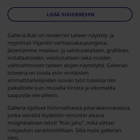
LISÄÄ SUOSIKKEIHIN
Galleria Rüki on modernin taiteen näyttely- ja
myyntisali Viljandin vanhassakaupungissa.
Järjestämme maalaus- ja valokuvataiteen, grafiikan,
installaatioiden, veistostaiteen sekä muiden
vaihtoehtoisten taiteen alojen näyttelyitä. Gallerian
toiveena on tuoda esiin virolaisten
ammattitaiteilijoiden luovan työn tuloksia niin
paikallisille kuin muualta Virosta ja ulkomailta
saapuville vieraillekin.
Galleria sijaitsee historiallisessa piharakennuksessa,
jonka seinältä löydettiin remontin aikana
mulginkielinen teksti ”Rüki jahu”, mikä viittasi
ruisjauhon varastointitilaan. Siitä myös gallerian
nimi.