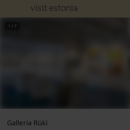
1
/
7
Galleria Rüki