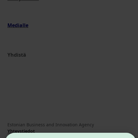
Medialle
Yhdistä
Estonian Business and Innovation Agency
Yhteystiedot
Yhteistyökumppanit