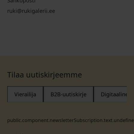
Sähköposti
ruki@rukigalerii.ee
Tilaa uutiskirjeemme
Vierailija
B2B-uutiskirje
Digitaalinen
public.component.newsletterSubscription.text.undefin