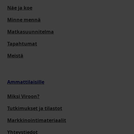
Näe ja koe
Minne mennä
Matkasuunnitelma
Tapahtumat
Meistä
Ammattilaisille
Miksi Viroon?
Tutkimukset ja tilastot
Markkinointimateriaalit
Yhteystiedot