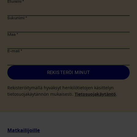
Etunimi
*
Sukunimi
*
Maa
*
E-mail
*
REKISTERÖI MINUT
Rekisteröitymällä hyväksyt henkilötietojen käsittelyn
tietosuojakäytännön mukaisesti.
Tietosuojakäytäntö
.
Matkailijoille