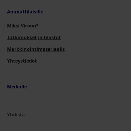
Ammattilaisille
Miksi Viroon?
Tutkimukset ja tilastot
Markkinointimateriaalit
Yhteystiedot
Medialle
Yhdistä