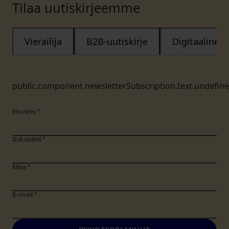
Tilaa uutiskirjeemme
Vierailija
B2B-uutiskirje
Digitaalinen
public.component.newsletterSubscription.text.undefin
Etunimi
*
Sukunimi
*
Maa
*
E-mail
*