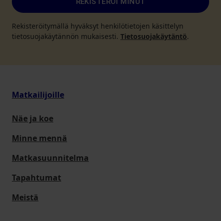
REKISTERÖI MINUT
Rekisteröitymällä hyväksyt henkilötietojen käsittelyn
tietosuojakäytännön mukaisesti.
Tietosuojakäytäntö
.
Matkailijoille
Näe ja koe
Minne mennä
Matkasuunnitelma
Tapahtumat
Meistä