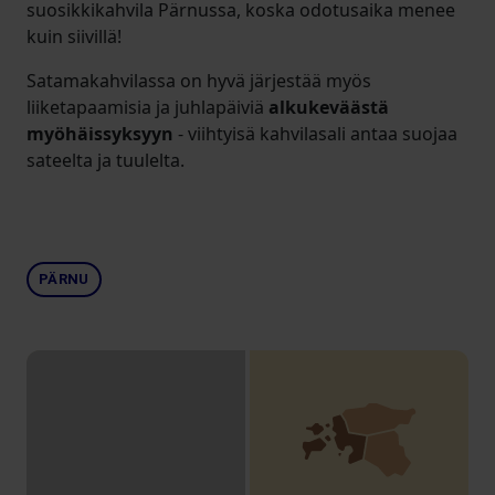
suosikkikahvila Pärnussa, koska odotusaika menee
kuin siivillä!
Satamakahvilassa on hyvä järjestää myös
liiketapaamisia ja juhlapäiviä
alkukeväästä
myöhäissyksyyn
- viihtyisä kahvilasali antaa suojaa
sateelta ja tuulelta.
PÄRNU