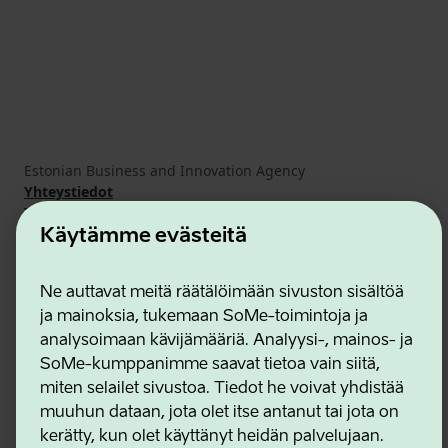
Estonian Business and Innovation Agency
Yhteystiedot
Yhteistyökumppanit
Käyttöehdot
Käytämme evästeitä
Eväste- ja tietosuojakäytäntö
Ne auttavat meitä räätälöimään sivuston sisältöä
ja mainoksia, tukemaan SoMe-toimintoja ja
analysoimaan kävijämääriä. Analyysi-, mainos- ja
SoMe-kumppanimme saavat tietoa vain siitä,
miten selailet sivustoa. Tiedot he voivat yhdistää
muuhun dataan, jota olet itse antanut tai jota on
kerätty, kun olet käyttänyt heidän palvelujaan.