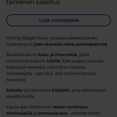
taimenen kalastus
LISÄÄ SUOSIKKEIHIN
Fishing Villagen loma- ja vapaa-aikakeskuksen
sydämenä on
joen rannalla oleva satamakahvila
.
Ruokalistalla on
kala- ja liharuokia
, jotka
valmistuvat pääosin
hiilillä
. Kala saapuu suoraan
kalastajan veneestä, riista Viron metsien
metsästäjiltä - vain siksi, että voitaisiin tarjota
tuoreinta!
Kalasta
itse lammesta
kirjolohi
, joka valmistetaan
elävällä tulella.
Vapaa-ajan viettoon on
lasten nurkkaus,
minimaatila
ja
venevuokraus
- olemme lasten