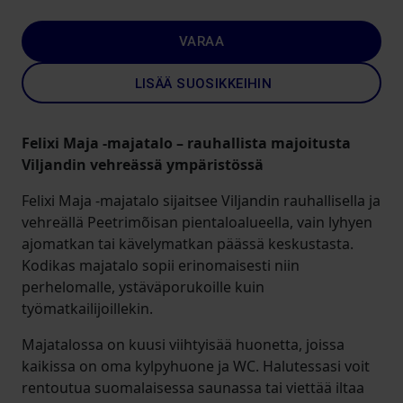
VARAA
LISÄÄ SUOSIKKEIHIN
Felixi Maja -majatalo – rauhallista majoitusta
Viljandin vehreässä ympäristössä
Felixi Maja -majatalo sijaitsee Viljandin rauhallisella ja
vehreällä Peetrimõisan pientaloalueella, vain lyhyen
ajomatkan tai kävelymatkan päässä keskustasta.
Kodikas majatalo sopii erinomaisesti niin
perhelomalle, ystäväporukoille kuin
työmatkailijoillekin.
Majatalossa on kuusi viihtyisää huonetta, joissa
kaikissa on oma kylpyhuone ja WC. Halutessasi voit
rentoutua suomalaisessa saunassa tai viettää iltaa