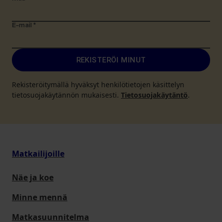
E-mail
*
REKISTERÖI MINUT
Rekisteröitymällä hyväksyt henkilötietojen käsittelyn
tietosuojakäytännön mukaisesti.
Tietosuojakäytäntö
.
Matkailijoille
Näe ja koe
Minne mennä
Matkasuunnitelma