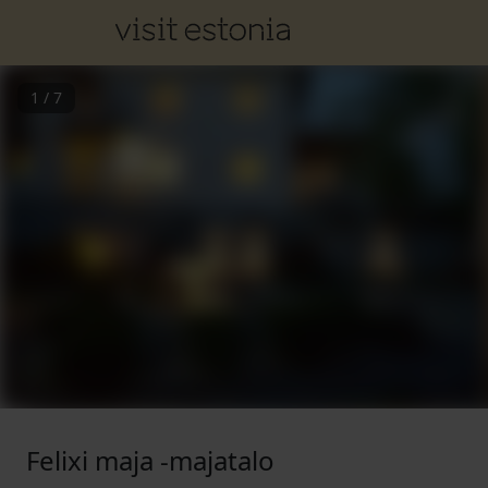
1
/
7
Felixi maja -majatalo