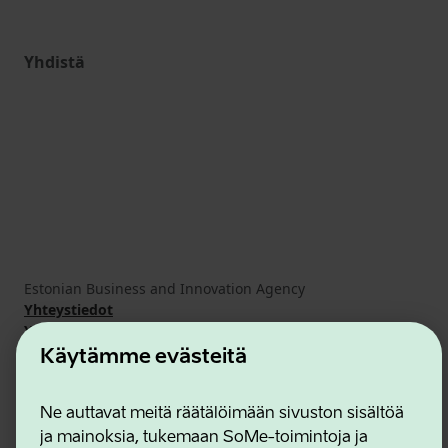
Yhdistä
Estonian Business and Innovation Agency
Yhteystiedot
Yhteistyökumppanit
Käyttöehdot
Käytämme evästeitä
Eväste- ja tietosuojakäytäntö
Ne auttavat meitä räätälöimään sivuston sisältöä
ja mainoksia, tukemaan SoMe-toimintoja ja