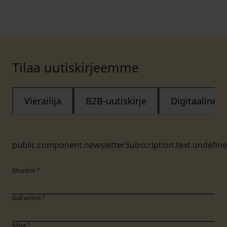
Tilaa uutiskirjeemme
Vierailija
B2B-uutiskirje
Digitaalinen
public.component.newsletterSubscription.text.undefin
Etunimi
*
Sukunimi
*
Maa
*