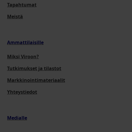
Tapahtumat
Meistä
Ammattilaisille
Miksi Viroon?
Tutkimukset ja tilastot
Markkinointimateriaalit
Yhteystiedot
Medialle