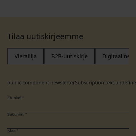
Tilaa uutiskirjeemme
Vierailija
B2B-uutiskirje
Digitaalinen
public.component.newsletterSubscription.text.undefin
Etunimi
*
Sukunimi
*
Maa
*