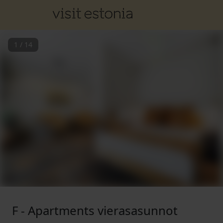
1
/
14
F - Apartments vierasasunnot