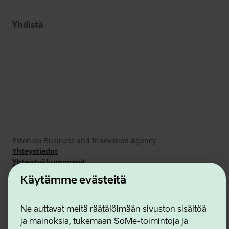
Yhdistä
Estonian Business and Innovation Agency
Yhteystiedot
Yhteistyökumppanit
Käyttöehdot
Käytämme evästeitä
Eväste- ja tietosuojakäytäntö
Ne auttavat meitä räätälöimään sivuston sisältöä
ja mainoksia, tukemaan SoMe-toimintoja ja