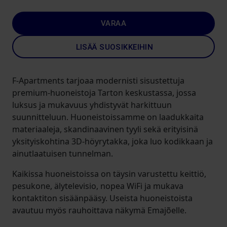
VARAA
LISÄÄ SUOSIKKEIHIN
F-Apartments tarjoaa modernisti sisustettuja
premium-huoneistoja Tarton keskustassa, jossa
luksus ja mukavuus yhdistyvät harkittuun
suunnitteluun. Huoneistoissamme on laadukkaita
materiaaleja, skandinaavinen tyyli sekä erityisinä
yksityiskohtina 3D-höyrytakka, joka luo kodikkaan ja
ainutlaatuisen tunnelman.
Kaikissa huoneistoissa on täysin varustettu keittiö,
pesukone, älytelevisio, nopea WiFi ja mukava
kontaktiton sisäänpääsy. Useista huoneistoista
avautuu myös rauhoittava näkymä Emajõelle.