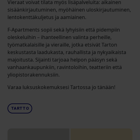
Vieraat voivat tilata myös lisäpalveluita: aikainen
sisäänkirjautuminen, myöhäinen uloskirjautuminen,
lentokenttäkuljetus ja aamiainen.
F-Apartments sopii sekä lyhyisiin että pidempiin
oleskeluihin – ihanteellinen valinta perheille,
työmatkalaisille ja vieraille, jotka etsivät Tarton
keskustasta laadukasta, rauhallista ja nykyaikaista
majoitusta. Sijainti tarjoaa helpon pääsyn sekä
vanhaankaupunkiin, ravintoloihin, teatteriin että
yliopistorakennuksiin.
Varaa luksuskokemuksesi Tartossa jo tänään!
TARTTO