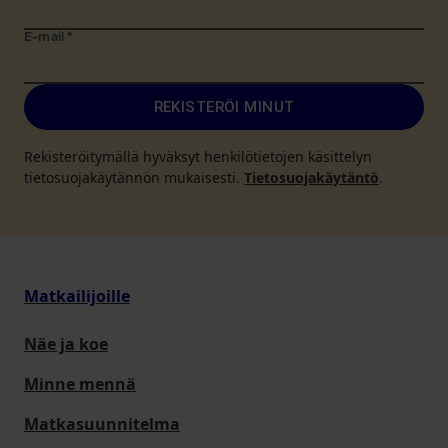
E-mail
*
REKISTERÖI MINUT
Rekisteröitymällä hyväksyt henkilötietojen käsittelyn
tietosuojakäytännön mukaisesti.
Tietosuojakäytäntö
.
Matkailijoille
Näe ja koe
Minne mennä
Matkasuunnitelma